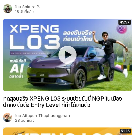
โดย
Sakura P.
18 วันที่แล้ว
45:57
ทดสอบจริง XPENG L03 ระบบช่วยขับขี่ NGP ในเมือง
ปักกิ่ง ตัวตึง Entry Level ที่ทำได้เกินตัว
โดย
Attapon Thaphaengphan
28 วันที่แล้ว
51:15