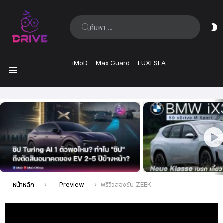
ค้นหา:
ส
ผิ
iMoD
Max Guard
LUXESLA
เมนู
เรื่อง
ล่าสุด
คุณอยู่ที่นี่:
หน้าหลัก
Preview
พรีวิวลองขับ ZEEKR 7X ลองให้แล้วทั้งรุ่น Long Range RWD และ Performance AWD เลือกคันไหนดี