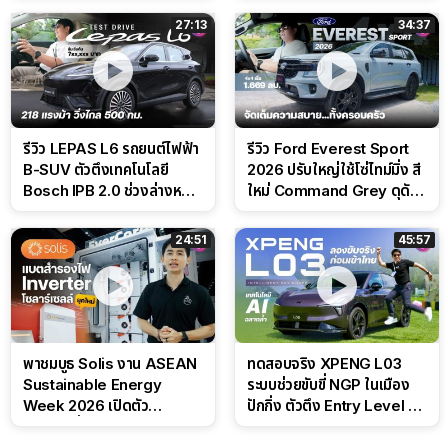
สนาม
27:13
34:37
รีวิว LEPAS L6 รถยนต์ไฟฟ้า
รีวิว Ford Everest Sport
B-SUV ตัวตึงเทคโนโลยี
2026 ปรับใหญ่ใช้โซ่ไทม์มิ่ง สี
Bosch IPB 2.0 ช่วงล่างหนึบ
ใหม่ Command Grey ดุดัน
ลุ้นราคา 7 แสนต้น
สไตล์ครอบครัวสายลุย
24:51
45:57
พาชมบูธ Solis งาน ASEAN
ทดสอบจริง XPENG L03
Sustainable Energy
ระบบช่วยขับขี่ NGP ในเมือง
Week 2026 เปิดตัว
ปักกิ่ง ตัวตึง Entry Level ที่
แบตเตอรี่ IntelliHouse และ
ทำได้เกินตัว
EverCORE โซลูชัน ESS ครบ