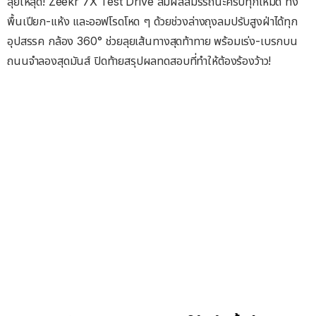
ลุยให้สุด! Zeekr 7X Test Drive สัมผัสสมรรถนะครบทุกโหมด ทั้ง
พื้นเปียก-แห้ง และออฟโรดโหด ๆ ด้วยช่วงล่างถุงลมปรับสูงฝ่าได้ทุก
อุปสรรค กล้อง 360° ช่วยลุยเส้นทางสุดท้าทาย พร้อมเร่ง-เบรกบน
ถนนจำลองสุดมันส์ ปิดท้ายสรุปผลทดสอบที่ทำให้ต้องร้องว้าว!