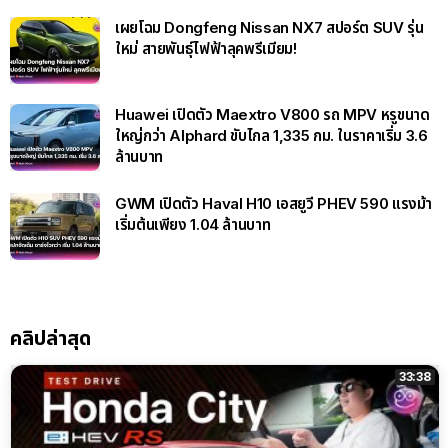
เผยโฉม Dongfeng Nissan NX7 สปอร์ต SUV รุ่น
ใหม่ สายพันธุ์ไฟฟ้าลุคพรีเมียม!
Huawei เปิดตัว Maextro V800 รถ MPV หรูขนาด
ใหญ่กว่า Alphard ขับไกล 1,335 กม. ในราคาเริ่ม 3.6
ล้านบาท
GWM เปิดตัว Haval H10 เอสยูวี PHEV 590 แรงม้า
เริ่มต้นเพียง 1.04 ล้านบาท
คลิปล่าสุด
33:38