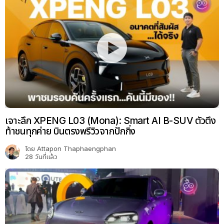
เจาะลึก XPENG L03 (Mona): Smart AI B-SUV ตัวตึง
ท้าชนทุกค่าย บินตรงพรีวิวจากปักกิ่ง
โดย
Attapon Thaphaengphan
28 วันที่แล้ว