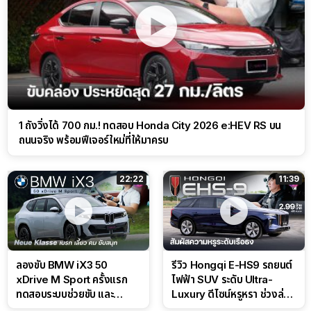
1 ถังวิ่งได้ 700 กม.! ทดสอบ Honda City 2026 e:HEV RS บน
ถนนจริง พร้อมฟีเจอร์ใหม่ที่ให้มาครบ
22:22
11:39
ลองขับ BMW iX3 50
รีวิว Hongqi E-HS9 รถยนต์
xDrive M Sport ครั้งแรก
ไฟฟ้า SUV ระดับ Ultra-
ทดสอบระบบช่วยขับ และ
Luxury ดีไซน์หรูหรา ช่วงล่าง
Performance แบบจัดเต็มใน
CDC นุ่มหนึบเหนือระดับ