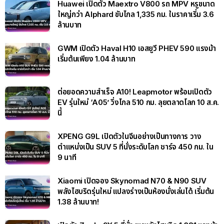
Huawei เปิดตัว Maextro V800 รถ MPV หรูขนาด
ใหญ่กว่า Alphard ขับไกล 1,335 กม. ในราคาเริ่ม 3.6
ล้านบาท
GWM เปิดตัว Haval H10 เอสยูวี PHEV 590 แรงม้า
เริ่มต้นเพียง 1.04 ล้านบาท
ต่อยอดความสำเร็จ A10! Leapmotor พร้อมเปิดตัว
EV รุ่นใหม่ ‘A05’ วิ่งไกล 510 กม. ลุยตลาดโลก 10 ส.ค.
นี้
XPENG G9L เปิดตัวในจีนอย่างเป็นทางการ วาง
ตำแหน่งเป็น SUV 5 ที่นั่งระดับโลก ชาร์จ 450 กม. ใน
9 นาที
Xiaomi เปิดจอง Skynomad N70 & N90 SUV
พลังไฮบริดรุ่นใหม่ แปลงร่างเป็นห้องนั่งเล่นได้ เริ่มต้น
1.38 ล้านบาท!