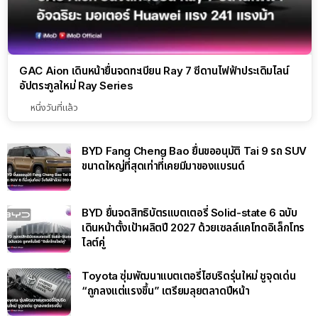
GAC Aion เดินหน้ายื่นจดทะเบียน Ray 7 ซีดานไฟฟ้าประเดิมไลน์
อัปตระกูลใหม่ Ray Series
หนึ่งวันที่แล้ว
BYD Fang Cheng Bao ยื่นขออนุมัติ Tai 9 รถ SUV
ขนาดใหญ่ที่สุดเท่าที่เคยมีมาของแบรนด์
BYD ยื่นจดสิทธิบัตรแบตเตอรี่ Solid-state 6 ฉบับ
เดินหน้าตั้งเป้าผลิตปี 2027 ด้วยเซลล์แคโทดอิเล็กโทร
ไลต์คู่
Toyota ซุ่มพัฒนาแบตเตอรี่ไฮบริดรุ่นใหม่ ชูจุดเด่น
“ถูกลงแต่แรงขึ้น” เตรียมลุยตลาดปีหน้า