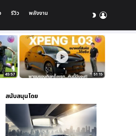
อ
รีวิว
พลังงาน
เข้า
สลับ
สู่
ผิว
ระบบ
45:57
51:15
สนับสนุนโดย