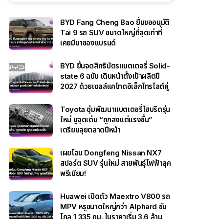
BYD Fang Cheng Bao ยื่นขออนุมัติ
Tai 9 รถ SUV ขนาดใหญ่ที่สุดเท่าที่
เคยมีมาของแบรนด์
BYD ยื่นจดสิทธิบัตรแบตเตอรี่ Solid-
state 6 ฉบับ เดินหน้าตั้งเป้าผลิตปี
2027 ด้วยเซลล์แคโทดอิเล็กโทรไลต์คู่
Toyota ซุ่มพัฒนาแบตเตอรี่ไฮบริดรุ่น
ใหม่ ชูจุดเด่น “ถูกลงแต่แรงขึ้น”
เตรียมลุยตลาดปีหน้า
เผยโฉม Dongfeng Nissan NX7
สปอร์ต SUV รุ่นใหม่ สายพันธุ์ไฟฟ้าลุค
พรีเมียม!
Huawei เปิดตัว Maextro V800 รถ
MPV หรูขนาดใหญ่กว่า Alphard ขับ
ไกล 1,335 กม. ในราคาเริ่ม 3.6 ล้าน