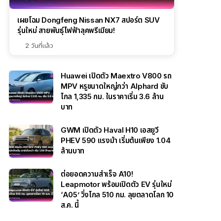
เผยโฉม Dongfeng Nissan NX7 สปอร์ต SUV
รุ่นใหม่ สายพันธุ์ไฟฟ้าลุคพรีเมียม!
2 วันที่แล้ว
Huawei เปิดตัว Maextro V800 รถ
MPV หรูขนาดใหญ่กว่า Alphard ขับ
ไกล 1,335 กม. ในราคาเริ่ม 3.6 ล้าน
บาท
GWM เปิดตัว Haval H10 เอสยูวี
PHEV 590 แรงม้า เริ่มต้นเพียง 1.04
ล้านบาท
ต่อยอดความสำเร็จ A10!
Leapmotor พร้อมเปิดตัว EV รุ่นใหม่
‘A05’ วิ่งไกล 510 กม. ลุยตลาดโลก 10
ส.ค. นี้