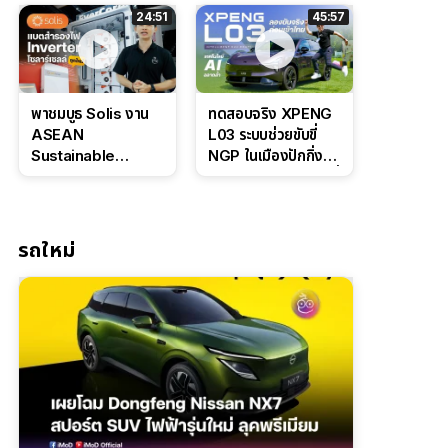
ล่างหนึบ ลุ้นราคา 7
ดุดันสไตล์ครอบครัว
24:51
45:57
แสนต้น
สายลุย
พาชมบูธ Solis งาน
ทดสอบจริง XPENG
ASEAN
L03 ระบบช่วยขับขี่
Sustainable
NGP ในเมืองปักกิ่ง
Energy Week
ตัวตึง Entry Level ที่
2026 เปิดตัว
ทำได้เกินตัว
แบตเตอรี่
IntelliHouse และ
รถใหม่
EverCORE โซลูชัน
ESS ครบวงจร