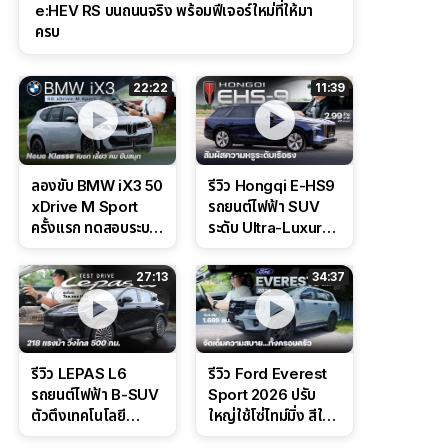
e:HEV RS บนถนนจริง พร้อมฟีเจอร์ใหม่ที่ให้มา
ครบ
22:22
11:39
ลองขับ BMW iX3 50
รีวิว Hongqi E-HS9
xDrive M Sport
รถยนต์ไฟฟ้า SUV
ครั้งแรก ทดสอบระบบ
ระดับ Ultra-Luxury
ช่วยขับ และ
ดีไซน์หรูหรา ช่วงล่าง
Performance แบบ
CDC นุ่มหนึบเหนือ
27:13
34:37
จัดเต็มในสนาม
ระดับ
รีวิว LEPAS L6
รีวิว Ford Everest
รถยนต์ไฟฟ้า B-SUV
Sport 2026 ปรับ
ตัวตึงเทคโนโลยี
ใหญ่ใช้โซ่ไทม์มิ่ง สีใหม่
Bosch IPB 2.0 ช่วง
Command Grey