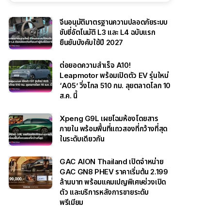
จีนอนุมัติมาตรฐานความปลอดภัยระบบ
ขับขี่อัตโนมัติ L3 และ L4 ฉบับแรก
ยืนยันบังคับใช้ปี 2027
ต่อยอดความสำเร็จ A10!
Leapmotor พร้อมเปิดตัว EV รุ่นใหม่
‘A05’ วิ่งไกล 510 กม. ลุยตลาดโลก 10
ส.ค. นี้
Xpeng G9L เผยโฉมห้องโดยสาร
ภายใน พร้อมพื้นที่แถวสองที่กว้างที่สุด
ในระดับเดียวกัน
GAC AION Thailand เปิดจำหน่าย
GAC GN8 PHEV ราคาเริ่มต้น 2.199
ล้านบาท พร้อมแคมเปญพิเศษช่วงเปิด
ตัว และบริการหลังการขายระดับ
พรีเมียม