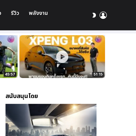
อ
รีวิว
พลังงาน
เข้า
สลับ
สู่
ผิว
ระบบ
45:57
51:15
สนับสนุนโดย