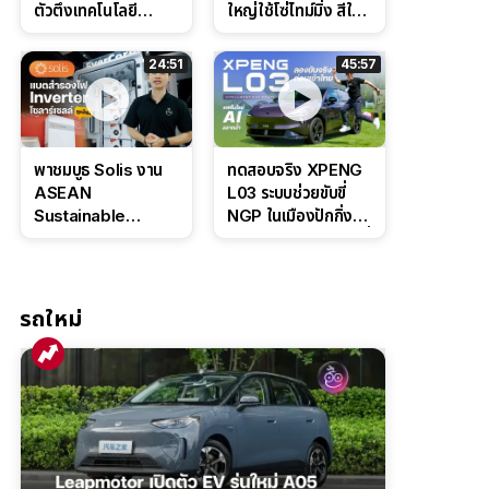
ตัวตึงเทคโนโลยี
ใหญ่ใช้โซ่ไทม์มิ่ง สีใหม่
Bosch IPB 2.0 ช่วง
Command Grey
ล่างหนึบ ลุ้นราคา 7
ดุดันสไตล์ครอบครัว
24:51
45:57
แสนต้น
สายลุย
พาชมบูธ Solis งาน
ทดสอบจริง XPENG
ASEAN
L03 ระบบช่วยขับขี่
Sustainable
NGP ในเมืองปักกิ่ง
Energy Week
ตัวตึง Entry Level ที่
2026 เปิดตัว
ทำได้เกินตัว
แบตเตอรี่
IntelliHouse และ
รถใหม่
EverCORE โซลูชัน
ESS ครบวงจร