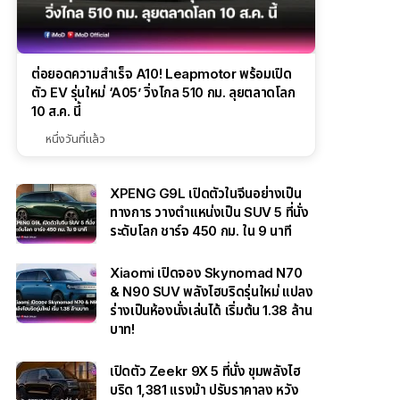
ต่อยอดความสำเร็จ A10! Leapmotor พร้อมเปิด
ตัว EV รุ่นใหม่ ‘A05’ วิ่งไกล 510 กม. ลุยตลาดโลก
10 ส.ค. นี้
หนึ่งวันที่แล้ว
XPENG G9L เปิดตัวในจีนอย่างเป็น
ทางการ วางตำแหน่งเป็น SUV 5 ที่นั่ง
ระดับโลก ชาร์จ 450 กม. ใน 9 นาที
Xiaomi เปิดจอง Skynomad N70
& N90 SUV พลังไฮบริดรุ่นใหม่ แปลง
ร่างเป็นห้องนั่งเล่นได้ เริ่มต้น 1.38 ล้าน
บาท!
เปิดตัว Zeekr 9X 5 ที่นั่ง ขุมพลังไฮ
บริด 1,381 แรงม้า ปรับราคาลง หวัง