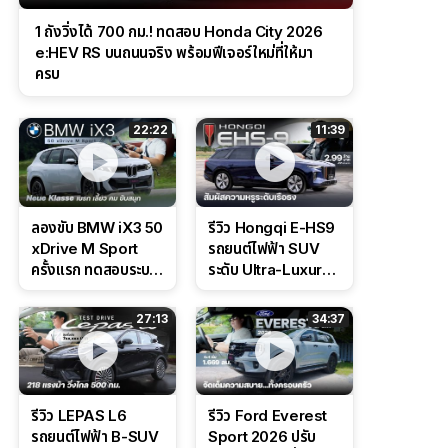
1 ถังวิ่งได้ 700 กม.! ทดสอบ Honda City 2026
e:HEV RS บนถนนจริง พร้อมฟีเจอร์ใหม่ที่ให้มา
ครบ
22:22
11:39
ลองขับ BMW iX3 50
รีวิว Hongqi E-HS9
xDrive M Sport
รถยนต์ไฟฟ้า SUV
ครั้งแรก ทดสอบระบบ
ระดับ Ultra-Luxury
ช่วยขับ และ
ดีไซน์หรูหรา ช่วงล่าง
Performance แบบ
CDC นุ่มหนึบเหนือ
27:13
34:37
จัดเต็มในสนาม
ระดับ
รีวิว LEPAS L6
รีวิว Ford Everest
รถยนต์ไฟฟ้า B-SUV
Sport 2026 ปรับ