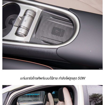
แท่นชาร์จโทรศัพท์แบบไร้สาย กำลังไฟสูงสุด 50W