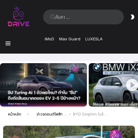
ค้นหา:
ส
ผิ
iMoD
Max Guard
LUXESLA
เมนู
เรื่อง
ล่าสุด
คุณอยู่ที่นี่:
หน้าหลัก
ข่าวรถยนต์ไฟฟ้า EV ล่าสุด
BYD Dolphin ในจีน รุ่นปี 2024 จะเปิดตัวในวันที่ 23 กุมภาพันธ์ นี้ พร้อมแบตเตอรี่ที่ใหญ่ขึ้น และราคาถูกลง