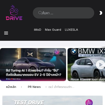
ค้นหา:
ส
ผิ
iMoD
Max Guard
LUXESLA
เมนู
เรื่อง
ล่าสุด
คุณอยู่ที่นี่:
หน้าหลัก
PR News
เรเว่ นำทัพรถยนต์ทดสอบ BYD SEAL 5 DM-i SUPER HYBRID สัมผัสประสบการณ์การขับขี่เป็นครั้งแรกของไทย บนเส้นทางที่เลือกได้เอง