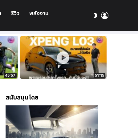
อ
รีวิว
พลังงาน
เข้า
สลับ
สู่
ผิว
ระบบ
45:57
51:15
สนับสนุนโดย