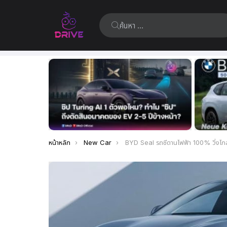
ค้นหา:
เรื่อง
ล่าสุด
คุณอยู่ที่นี่:
หน้าหลัก
New Car
BYD Seal รถซีดานไฟฟ้า 100% วิ่งไกล 600 กม. (NEDC) อาจเปิดตัว ก.ย.-ต.ค. นี้ คาดว่าราคา 1.4