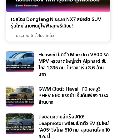
เผยโฉม Dongfeng Nissan NX7 สปอร์ต SUV
รุ่นใหม่ สายพันธุ์ไฟฟ้าลุคพรีเมียม!
ประมาณ 5 ชั่วโมงที่แล้ว
Huawei เปิดตัว Maextro V800 รถ
MPV หรูขนาดใหญ่กว่า Alphard ขับ
ไกล 1,335 กม. ในราคาเริ่ม 3.6 ล้าน
บาท
GWM เปิดตัว Haval H10 เอสยูวี
PHEV 590 แรงม้า เริ่มต้นเพียง 1.04
ล้านบาท
ต่อยอดความสำเร็จ A10!
Leapmotor พร้อมเปิดตัว EV รุ่นใหม่
‘A05’ วิ่งไกล 510 กม. ลุยตลาดโลก 10
ส.ค. นี้