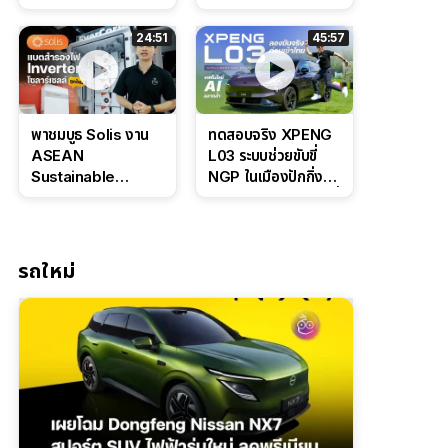
Bosch IPB 2.0 ช่วง
Command Grey
ล่างหนึบ ลุ้นราคา 7
ดุดันสไตล์ครอบครัว
24:51
45:57
แสนต้น
สายลุย
พาชมบูธ Solis งาน
ทดสอบจริง XPENG
ASEAN
L03 ระบบช่วยขับขี่
Sustainable
NGP ในเมืองปักกิ่ง
Energy Week
ตัวตึง Entry Level ที่
2026 เปิดตัว
ทำได้เกินตัว
แบตเตอรี่
IntelliHouse และ
รถใหม่
EverCORE โซลูชัน
ESS ครบวงจร