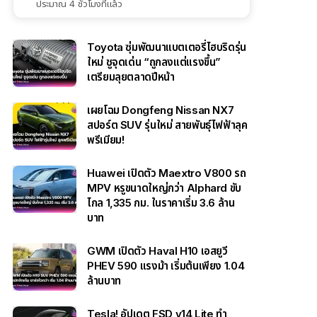
ประมาณ 4 ชั่วโมงที่แล้ว
Toyota ซุ่มพัฒนาแบตเตอรี่ไฮบริดรุ่น
ใหม่ ชูจุดเด่น “ถูกลงแต่แรงขึ้น”
เตรียมลุยตลาดปีหน้า
เผยโฉม Dongfeng Nissan NX7
สปอร์ต SUV รุ่นใหม่ สายพันธุ์ไฟฟ้าลุค
พรีเมียม!
Huawei เปิดตัว Maextro V800 รถ
MPV หรูขนาดใหญ่กว่า Alphard ขับ
ไกล 1,335 กม. ในราคาเริ่ม 3.6 ล้าน
บาท
GWM เปิดตัว Haval H10 เอสยูวี
PHEV 590 แรงม้า เริ่มต้นเพียง 1.04
ล้านบาท
Tesla! อัปเดต FSD v14 Lite ทำ