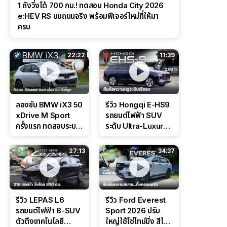
1 ถังวิ่งได้ 700 กม.! ทดสอบ Honda City 2026
e:HEV RS บนถนนจริง พร้อมฟีเจอร์ใหม่ที่ให้มา
ครบ
22:22
11:39
ลองขับ BMW iX3 50
รีวิว Hongqi E-HS9
xDrive M Sport
รถยนต์ไฟฟ้า SUV
ครั้งแรก ทดสอบระบบ
ระดับ Ultra-Luxury
ช่วยขับ และ
ดีไซน์หรูหรา ช่วงล่าง
Performance แบบ
CDC นุ่มหนึบเหนือ
27:13
34:37
จัดเต็มในสนาม
ระดับ
รีวิว LEPAS L6
รีวิว Ford Everest
รถยนต์ไฟฟ้า B-SUV
Sport 2026 ปรับ
ตัวตึงเทคโนโลยี
ใหญ่ใช้โซ่ไทม์มิ่ง สีใหม่