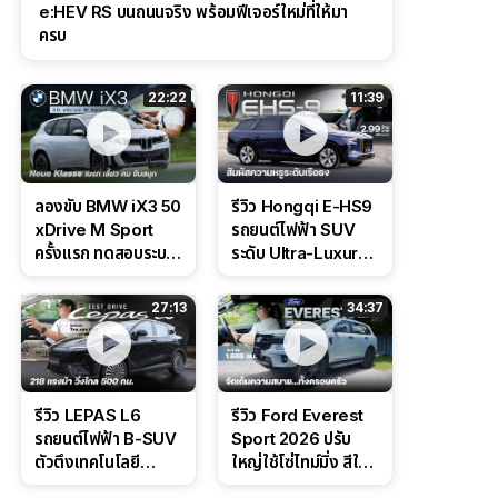
e:HEV RS บนถนนจริง พร้อมฟีเจอร์ใหม่ที่ให้มา
ครบ
22:22
11:39
ลองขับ BMW iX3 50
รีวิว Hongqi E-HS9
xDrive M Sport
รถยนต์ไฟฟ้า SUV
ครั้งแรก ทดสอบระบบ
ระดับ Ultra-Luxury
ช่วยขับ และ
ดีไซน์หรูหรา ช่วงล่าง
Performance แบบ
CDC นุ่มหนึบเหนือ
27:13
34:37
จัดเต็มในสนาม
ระดับ
รีวิว LEPAS L6
รีวิว Ford Everest
รถยนต์ไฟฟ้า B-SUV
Sport 2026 ปรับ
ตัวตึงเทคโนโลยี
ใหญ่ใช้โซ่ไทม์มิ่ง สีใหม่
Bosch IPB 2.0 ช่วง
Command Grey