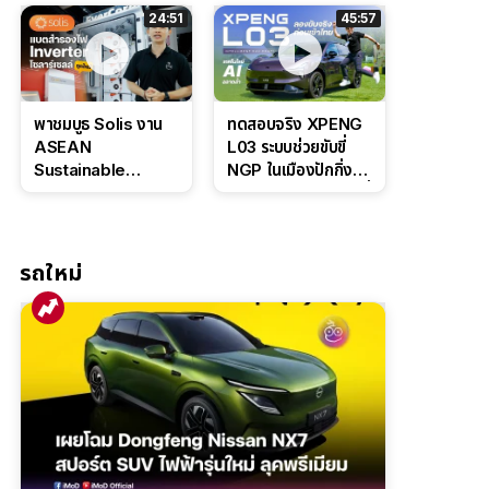
ล่างหนึบ ลุ้นราคา 7
ดุดันสไตล์ครอบครัว
24:51
45:57
แสนต้น
สายลุย
พาชมบูธ Solis งาน
ทดสอบจริง XPENG
ASEAN
L03 ระบบช่วยขับขี่
Sustainable
NGP ในเมืองปักกิ่ง
Energy Week
ตัวตึง Entry Level ที่
2026 เปิดตัว
ทำได้เกินตัว
แบตเตอรี่
IntelliHouse และ
รถใหม่
EverCORE โซลูชัน
ESS ครบวงจร