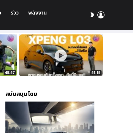
อ
รีวิว
พลังงาน
เข้า
สลับ
สู่
ผิว
ระบบ
45:57
51:15
สนับสนุนโดย