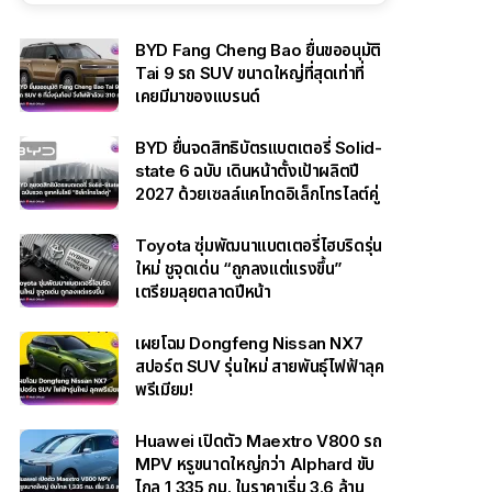
BYD Fang Cheng Bao ยื่นขออนุมัติ
Tai 9 รถ SUV ขนาดใหญ่ที่สุดเท่าที่
เคยมีมาของแบรนด์
BYD ยื่นจดสิทธิบัตรแบตเตอรี่ Solid-
state 6 ฉบับ เดินหน้าตั้งเป้าผลิตปี
2027 ด้วยเซลล์แคโทดอิเล็กโทรไลต์คู่
Toyota ซุ่มพัฒนาแบตเตอรี่ไฮบริดรุ่น
ใหม่ ชูจุดเด่น “ถูกลงแต่แรงขึ้น”
เตรียมลุยตลาดปีหน้า
เผยโฉม Dongfeng Nissan NX7
สปอร์ต SUV รุ่นใหม่ สายพันธุ์ไฟฟ้าลุค
พรีเมียม!
Huawei เปิดตัว Maextro V800 รถ
MPV หรูขนาดใหญ่กว่า Alphard ขับ
ไกล 1,335 กม. ในราคาเริ่ม 3.6 ล้าน