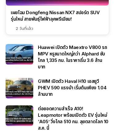
เผยโฉม Dongfeng Nissan NX7 สปอร์ต SUV
รุ่นใหม่ สายพันธุ์ไฟฟ้าลุคพรีเมียม!
2 วันที่แล้ว
Huawei เปิดตัว Maextro V800 รถ
MPV หรูขนาดใหญ่กว่า Alphard ขับ
ไกล 1,335 กม. ในราคาเริ่ม 3.6 ล้าน
บาท
GWM เปิดตัว Haval H10 เอสยูวี
PHEV 590 แรงม้า เริ่มต้นเพียง 1.04
ล้านบาท
ต่อยอดความสำเร็จ A10!
Leapmotor พร้อมเปิดตัว EV รุ่นใหม่
‘A05’ วิ่งไกล 510 กม. ลุยตลาดโลก 10
ส.ค. นี้