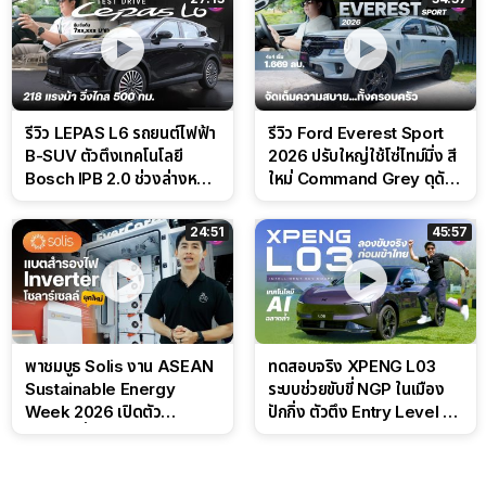
รีวิว LEPAS L6 รถยนต์ไฟฟ้า
รีวิว Ford Everest Sport
B-SUV ตัวตึงเทคโนโลยี
2026 ปรับใหญ่ใช้โซ่ไทม์มิ่ง สี
Bosch IPB 2.0 ช่วงล่างหนึบ
ใหม่ Command Grey ดุดัน
ลุ้นราคา 7 แสนต้น
สไตล์ครอบครัวสายลุย
24:51
45:57
พาชมบูธ Solis งาน ASEAN
ทดสอบจริง XPENG L03
Sustainable Energy
ระบบช่วยขับขี่ NGP ในเมือง
Week 2026 เปิดตัว
ปักกิ่ง ตัวตึง Entry Level ที่
แบตเตอรี่ IntelliHouse และ
ทำได้เกินตัว
EverCORE โซลูชัน ESS ครบ
วงจร