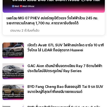
เผยโฉม MG 07 PHEV สปอร์ตคูเป้ตัวแรง วิ่งไฟฟ้าล้วน 245 กม.
ระยะทางรวมไกลทะลุ 1,700 กม. คาดราคาจับต้องได้
ประมาณ 2 ชั่วโมงที่แล้ว
เปิดตัว Avatr 07L SUV ไฟฟ้าสเปกโหด ชาร์จ 10 นาที
วิ่งไกล ใส่ LiDAR ท็อปสุดจาก Huawei
GAC Aion เดินหน้ายื่นจดทะเบียน Ray 7 ซีดานไฟฟ้า
ประเดิมไลน์อัปตระกูลใหม่ Ray Series
BYD Fang Cheng Bao ยื่นขออนุมัติ Tai 9 รถ SUV
ขนาดใหญ่ที่สุดเท่าที่เคยมีมาของแบรนด์