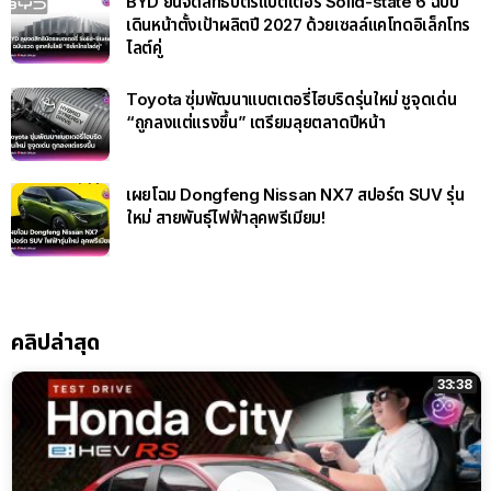
BYD ยื่นจดสิทธิบัตรแบตเตอรี่ Solid-state 6 ฉบับ
เดินหน้าตั้งเป้าผลิตปี 2027 ด้วยเซลล์แคโทดอิเล็กโทร
ไลต์คู่
Toyota ซุ่มพัฒนาแบตเตอรี่ไฮบริดรุ่นใหม่ ชูจุดเด่น
“ถูกลงแต่แรงขึ้น” เตรียมลุยตลาดปีหน้า
เผยโฉม Dongfeng Nissan NX7 สปอร์ต SUV รุ่น
ใหม่ สายพันธุ์ไฟฟ้าลุคพรีเมียม!
คลิปล่าสุด
33:38