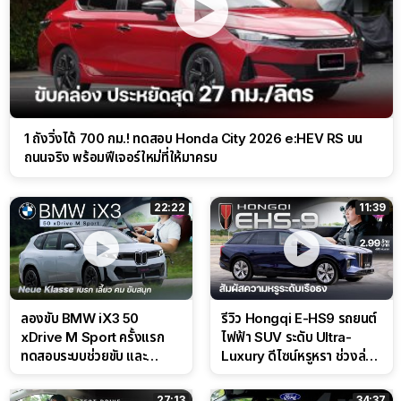
1 ถังวิ่งได้ 700 กม.! ทดสอบ Honda City 2026 e:HEV RS บน
ถนนจริง พร้อมฟีเจอร์ใหม่ที่ให้มาครบ
22:22
11:39
ลองขับ BMW iX3 50
รีวิว Hongqi E-HS9 รถยนต์
xDrive M Sport ครั้งแรก
ไฟฟ้า SUV ระดับ Ultra-
ทดสอบระบบช่วยขับ และ
Luxury ดีไซน์หรูหรา ช่วงล่าง
Performance แบบจัดเต็มใน
CDC นุ่มหนึบเหนือระดับ
สนาม
27:13
34:37