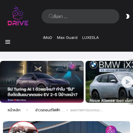
ค้นหา:
ส
ผิ
iMoD
Max Guard
LUXESLA
เมนู
เรื่อง
ล่าสุด
คุณอยู่ที่นี่:
หน้าหลัก
ข่าวรถยนต์ไฟฟ้า EV ล่าสุด
เผยภาพการออกแบบภายใน BYD Xia มินิแวนไฟฟ้า มาพร้อมห้องโดยสารหรู คล้ายภายใน Denza Z9 GT