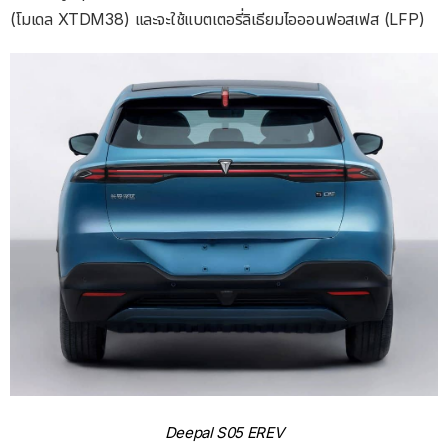
(โมเดล XTDM38) และจะใช้แบตเตอรี่ลิเธียมไอออนฟอสเฟส (LFP)
Deepal S05 EREV