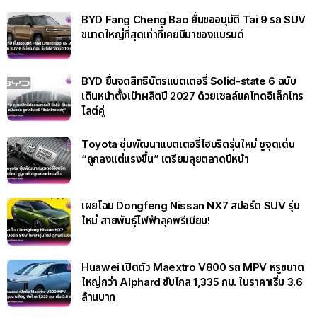
BYD Fang Cheng Bao ยื่นขออนุมัติ Tai 9 รถ SUV
ขนาดใหญ่ที่สุดเท่าที่เคยมีมาของแบรนด์
BYD ยื่นจดสิทธิบัตรแบตเตอรี่ Solid-state 6 ฉบับ
เดินหน้าตั้งเป้าผลิตปี 2027 ด้วยเซลล์แคโทดอิเล็กโทร
ไลต์คู่
Toyota ซุ่มพัฒนาแบตเตอรี่ไฮบริดรุ่นใหม่ ชูจุดเด่น
“ถูกลงแต่แรงขึ้น” เตรียมลุยตลาดปีหน้า
เผยโฉม Dongfeng Nissan NX7 สปอร์ต SUV รุ่น
ใหม่ สายพันธุ์ไฟฟ้าลุคพรีเมียม!
Huawei เปิดตัว Maextro V800 รถ MPV หรูขนาด
ใหญ่กว่า Alphard ขับไกล 1,335 กม. ในราคาเริ่ม 3.6
ล้านบาท