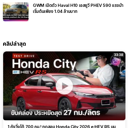
GWM เปิดตัว Haval H10 เอสยูวี PHEV 590 แรงม้า
เริ่มต้นเพียง 1.04 ล้านบาท
คลิปล่าสุด
33:38
1 ถังวิ่งได้ 700 กม.! ทดสอบ Honda City 2026 e:HEV RS บน