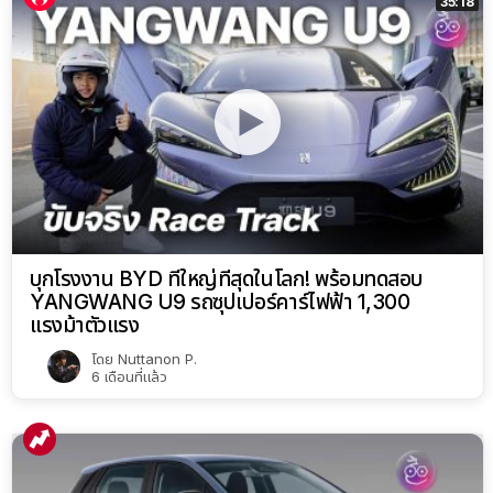
35:18
บุกโรงงาน BYD ที่ใหญ่ที่สุดในโลก! พร้อมทดสอบ
YANGWANG U9 รถซุปเปอร์คาร์ไฟฟ้า 1,300
แรงม้าตัวแรง
โดย
Nuttanon P.
6 เดือนที่แล้ว