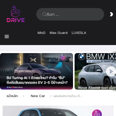
ค้นหา:
ส
ผิ
iMoD
Max Guard
LUXESLA
เมนู
เรื่อง
ล่าสุด
คุณอยู่ที่นี่:
หน้าหลัก
New Car
เผยสเปคบางส่วน Deepal S05 รถ SUV ไฟฟ้าใหม่จาก Changan เตรียมเปิดตัวไตรมาสที่ 3 ปีนี้