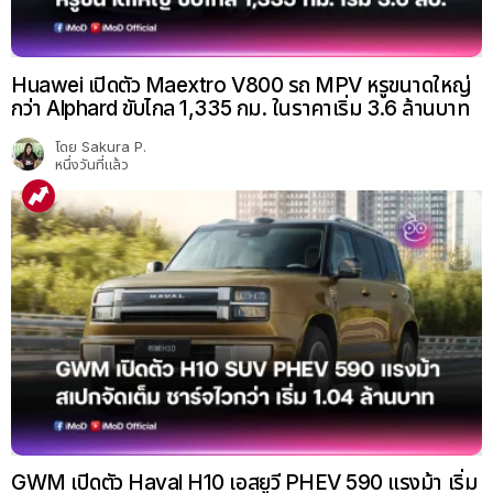
Huawei เปิดตัว Maextro V800 รถ MPV หรูขนาดใหญ่
กว่า Alphard ขับไกล 1,335 กม. ในราคาเริ่ม 3.6 ล้านบาท
โดย
Sakura P.
หนึ่งวันที่แล้ว
GWM เปิดตัว Haval H10 เอสยูวี PHEV 590 แรงม้า เริ่ม