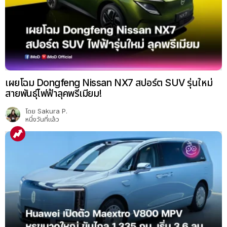
เผยโฉม Dongfeng Nissan NX7 สปอร์ต SUV รุ่นใหม่
สายพันธุ์ไฟฟ้าลุคพรีเมียม!
โดย
Sakura P.
หนึ่งวันที่แล้ว