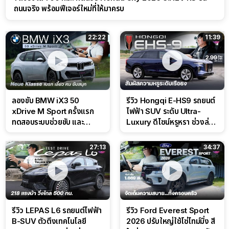
ถนนจริง พร้อมฟีเจอร์ใหม่ที่ให้มาครบ
22:22
11:39
ลองขับ BMW iX3 50
รีวิว Hongqi E-HS9 รถยนต์
xDrive M Sport ครั้งแรก
ไฟฟ้า SUV ระดับ Ultra-
ทดสอบระบบช่วยขับ และ
Luxury ดีไซน์หรูหรา ช่วงล่าง
Performance แบบจัดเต็มใน
CDC นุ่มหนึบเหนือระดับ
สนาม
27:13
34:37
รีวิว LEPAS L6 รถยนต์ไฟฟ้า
รีวิว Ford Everest Sport
B-SUV ตัวตึงเทคโนโลยี
2026 ปรับใหญ่ใช้โซ่ไทม์มิ่ง สี