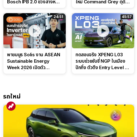
Bosch IPB 2.0 ช่วงล่างหนึบ
ใหม่ Command Grey ดุดัน
ลุ้นราคา 7 แสนต้น
สไตล์ครอบครัวสายลุย
24:51
45:57
พาชมบูธ Solis งาน ASEAN
ทดสอบจริง XPENG L03
Sustainable Energy
ระบบช่วยขับขี่ NGP ในเมือง
Week 2026 เปิดตัว
ปักกิ่ง ตัวตึง Entry Level ที่
แบตเตอรี่ IntelliHouse และ
ทำได้เกินตัว
EverCORE โซลูชัน ESS ครบ
วงจร
รถใหม่