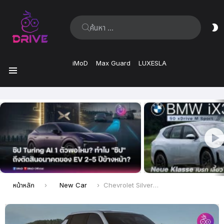
ค้นหา:
ส
ผิ
iMoD
Max Guard
LUXESLA
เมนู
เรื่อง
ล่าสุด
คุณอยู่ที่นี่:
หน้าหลัก
New Car
Chevrolet Silverado EV กระบะไฟฟ้ารุ่น LT ใหม่ ราคาเริ่มต้น 2.5 ล้าน