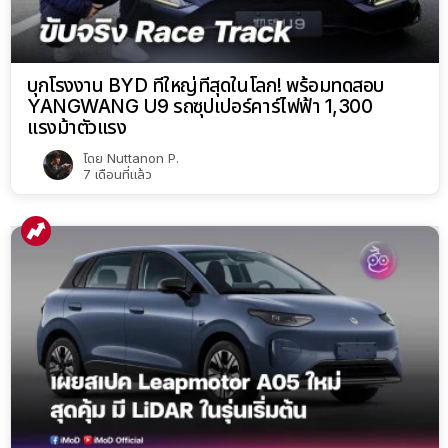
บุกโรงงาน BYD ที่ใหญ่ที่สุดในโลก! พร้อมทดสอบ
YANGWANG U9 รถซุปเปอร์คาร์ไฟฟ้า 1,300
แรงม้าตัวแรง
โดย
Nuttanon P.
7 เดือนที่แล้ว