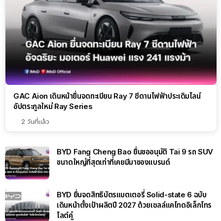
GAC Aion เดินหน้ายื่นจดทะเบียน Ray 7 ซีดานไฟฟ้าประเดิมไลน์
อัปตระกูลใหม่ Ray Series
2 วันที่แล้ว
BYD Fang Cheng Bao ยื่นขออนุมัติ Tai 9 รถ SUV
ขนาดใหญ่ที่สุดเท่าที่เคยมีมาของแบรนด์
BYD ยื่นจดสิทธิบัตรแบตเตอรี่ Solid-state 6 ฉบับ
เดินหน้าตั้งเป้าผลิตปี 2027 ด้วยเซลล์แคโทดอิเล็กโทร
ไลต์คู่