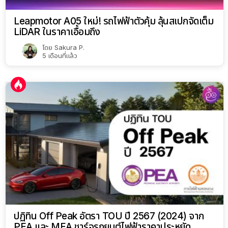
Leapmotor A05 ใหม่! รถไฟฟ้าตัวคุ้ม ลุ้นสเปกจัดเต็ม
LiDAR ในราคาเอื้อมถึง
โดย
Sakura P.
5 เดือนที่แล้ว
ปฏิทิน Off Peak อัตรา TOU ปี 2567 (2024) จาก
PEA และ MEA ชาร์จรถยนต์ไฟฟ้าราคาประหยัด