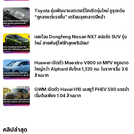
Toyota ซุ่มพัฒนาแบตเตอรี่ไฮบริดรุ่นใหม่ ชูจุดเด่น
“ถูกลงแต่แรงขึ้น” เตรียมลุยตลาดปีหน้า
เผยโฉม Dongfeng Nissan NX7 สปอร์ต SUV รุ่น
ใหม่ สายพันธุ์ไฟฟ้าลุคพรีเมียม!
Huawei เปิดตัว Maextro V800 รถ MPV หรูขนาด
ใหญ่กว่า Alphard ขับไกล 1,335 กม. ในราคาเริ่ม 3.6
ล้านบาท
GWM เปิดตัว Haval H10 เอสยูวี PHEV 590 แรงม้า
เริ่มต้นเพียง 1.04 ล้านบาท
คลิปล่าสุด