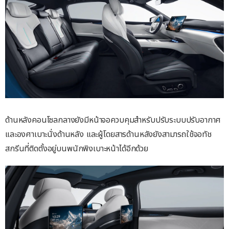
ด้านหลังคอนโซลกลางยังมีหน้าจอควบคุมสำหรับปรับระบบปรับอากาศ
และองศาเบาะนั่งด้านหลัง และผู้โดยสารด้านหลังยังสามารถใช้จอทัช
สกรีนที่ติดตั้งอยู่บนพนักพิงเบาะหน้าได้อีกด้วย