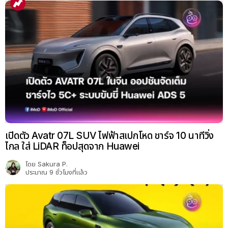
เปิดตัว Avatr 07L SUV ไฟฟ้าสเปกโหด ชาร์จ 10 นาทีวิ่ง
ไกล ใส่ LiDAR ท็อปสุดจาก Huawei
โดย
Sakura P.
ประมาณ 9 ชั่วโมงที่แล้ว