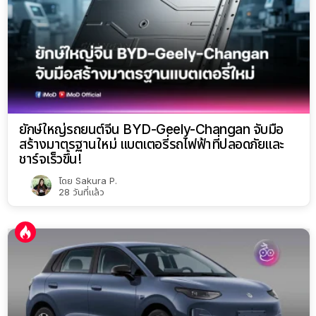
ยักษ์ใหญ่รถยนต์จีน BYD-Geely-Changan จับมือ
สร้างมาตรฐานใหม่ แบตเตอรี่รถไฟฟ้าที่ปลอดภัยและ
ชาร์จเร็วขึ้น!
โดย
Sakura P.
28 วันที่แล้ว