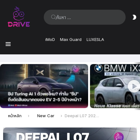
ค้นหา:
ส
ผิ
iMoD
Max Guard
LUXESLA
เมนู
เรื่อง
ล่าสุด
คุณอยู่ที่นี่:
หน้าหลัก
New Car
Deepal L07 2026 เปิดตัวในจีน พร้อมระบบช่วยเหลือการขับขี่จาก Huawei เริ่มต้น 747,500 บาท