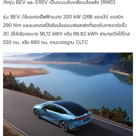
ทั้งรุ่น BEV และ EREV เป็นระบบขับเคลื่อนล้อหลัง (RWD)
รุ่น BEV: ใช้มอเตอร์ไฟฟ้าขนาด 200 kW (268 แรงม้า) แรงบิด
290 Nm และแบตเตอรี่ลิเธียมไอออนฟอสเฟตที่รองรับการชาร์จเร็ว
3C มีให้เลือกขนาด 56.12 kWh หรือ 68.82 kWh สามารถวิ่งได้ไกล
550 กม. หรือ 660 กม. ตามมาตรฐาน CLTC