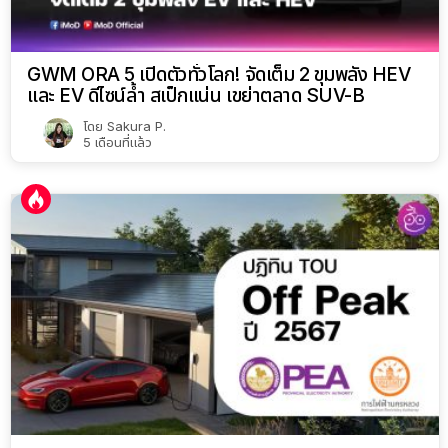
GWM ORA 5 เปิดตัวทั่วโลก! จัดเต็ม 2 ขุมพลัง HEV
และ EV ดีไซน์ล้ำ สเป็กแน่น เขย่าตลาด SUV-B
โดย
Sakura P.
5 เดือนที่แล้ว