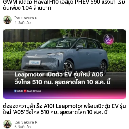
GWM เปิดตัว Haval H10 เอสยูวี PHEV 590 แรงม้า เริ่ม
ต้นเพียง 1.04 ล้านบาท
โดย
Sakura P.
4 วันที่แล้ว
ต่อยอดความสำเร็จ A10! Leapmotor พร้อมเปิดตัว EV รุ่น
ใหม่ ‘A05’ วิ่งไกล 510 กม. ลุยตลาดโลก 10 ส.ค. นี้
โดย
Sakura P.
6 วันที่แล้ว