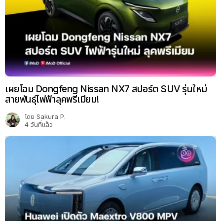
เผยโฉม Dongfeng Nissan NX7 สปอร์ต SUV รุ่นใหม่
สายพันธุ์ไฟฟ้าลุคพรีเมียม!
โดย
Sakura P.
4 วันที่แล้ว