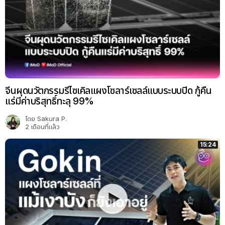
จีนผุดนวัตกรรมรีไซเคิลแผงโซลาร์เซลล์แบบระบบปิด กู้คืน
แร่มีค่าบริสุทธิ์ทะลุ 99%
โดย
Sakura P.
2 เดือนที่แล้ว
15:24