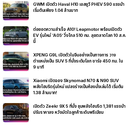
GWM เปิดตัว Haval H10 เอสยูวี PHEV 590 แรงม้า
เริ่มต้นเพียง 1.04 ล้านบาท
ต่อยอดความสำเร็จ A10! Leapmotor พร้อมเปิดตัว
EV รุ่นใหม่ ‘A05’ วิ่งไกล 510 กม. ลุยตลาดโลก 10 ส.ค.
นี้
XPENG G9L เปิดตัวในจีนอย่างเป็นทางการ วาง
ตำแหน่งเป็น SUV 5 ที่นั่งระดับโลก ชาร์จ 450 กม. ใน
9 นาที
Xiaomi เปิดจอง Skynomad N70 & N90 SUV
พลังไฮบริดรุ่นใหม่ แปลงร่างเป็นห้องนั่งเล่นได้ เริ่มต้น
1.38 ล้านบาท!
เปิดตัว Zeekr 9X 5 ที่นั่ง ขุมพลังไฮบริด 1,381 แรงม้า
ปรับราคาลง หวังมัดใจลูกค้าระดับพรีเมียม