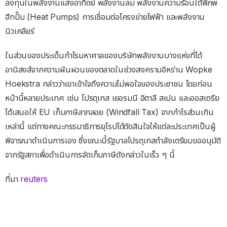
ลงทุนในพลังงานแสงอาทิตย์ พลังงานลม พลังงานความร้อนใต้พิภพ
ฮีทปั๊ม (Heat Pumps) การเชื่อมต่อโครงข่ายไฟฟ้า และพลังงาน
นิวเคลียร์
ในส่วนของประเด็นกำไรมหาศาลของบริษัทพลังงานบางแห่งที่ได้
อานิสงส์จากความผันผวนของตลาดในช่วงสงครามอิหร่าน Wopke
Hoekstra กล่าวว่าเขาเข้าใจถึงความไม่พอใจของประชาชน โดยก่อน
หน้านี้หลายประเทศ เช่น โปรตุเกส เยอรมนี อิตาลี สเปน และออสเตรีย
ได้เสนอให้ EU เก็บภาษีลาภลอย (Windfall Tax) จากกำไรส่วนเกิน
เหล่านี้ แต่ทางคณะกรรมาธิการยุโรปได้ตัดสินใจให้แต่ละประเทศเป็นผู้
พิจารณาดำเนินการเอง ซึ่งขณะนี้รัฐบาลโปรตุเกสกำลังเตรียมขออนุมัติ
จากรัฐสภาเพื่อดำเนินการจัดเก็บภาษีดังกล่าวในเร็ว ๆ นี้
ที่มา
reuters