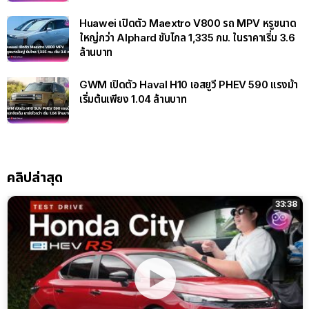
Huawei เปิดตัว Maextro V800 รถ MPV หรูขนาด
ใหญ่กว่า Alphard ขับไกล 1,335 กม. ในราคาเริ่ม 3.6
ล้านบาท
GWM เปิดตัว Haval H10 เอสยูวี PHEV 590 แรงม้า
เริ่มต้นเพียง 1.04 ล้านบาท
คลิปล่าสุด
33:38