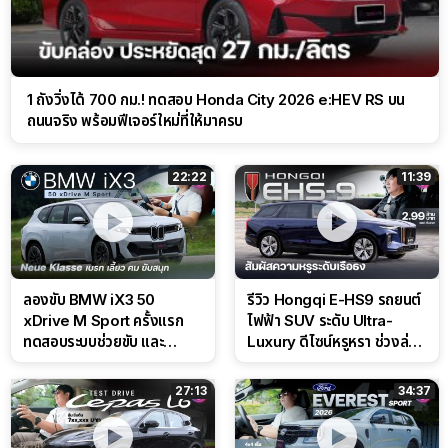
1 ถังวิ่งได้ 700 กม.! ทดสอบ Honda City 2026 e:HEV RS บน
ถนนจริง พร้อมฟีเจอร์ใหม่ที่ให้มาครบ
22:22
11:39
ลองขับ BMW iX3 50
รีวิว Hongqi E-HS9 รถยนต์
xDrive M Sport ครั้งแรก
ไฟฟ้า SUV ระดับ Ultra-
ทดสอบระบบช่วยขับ และ
Luxury ดีไซน์หรูหรา ช่วงล่าง
Performance แบบจัดเต็มใน
CDC นุ่มหนึบเหนือระดับ
สนาม
27:13
34:37