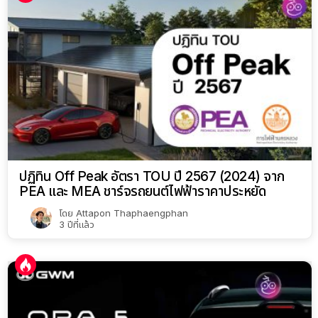
ปฏิทิน Off Peak อัตรา TOU ปี 2567 (2024) จาก
PEA และ MEA ชาร์จรถยนต์ไฟฟ้าราคาประหยัด
โดย
Attapon Thaphaengphan
3 ปีที่แล้ว