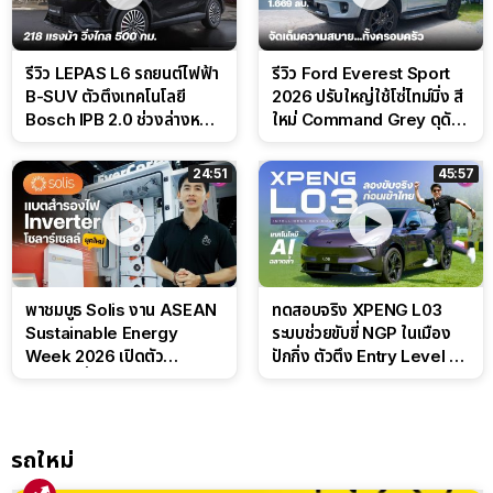
รีวิว LEPAS L6 รถยนต์ไฟฟ้า
รีวิว Ford Everest Sport
B-SUV ตัวตึงเทคโนโลยี
2026 ปรับใหญ่ใช้โซ่ไทม์มิ่ง สี
Bosch IPB 2.0 ช่วงล่างหนึบ
ใหม่ Command Grey ดุดัน
ลุ้นราคา 7 แสนต้น
สไตล์ครอบครัวสายลุย
24:51
45:57
พาชมบูธ Solis งาน ASEAN
ทดสอบจริง XPENG L03
Sustainable Energy
ระบบช่วยขับขี่ NGP ในเมือง
Week 2026 เปิดตัว
ปักกิ่ง ตัวตึง Entry Level ที่
แบตเตอรี่ IntelliHouse และ
ทำได้เกินตัว
EverCORE โซลูชัน ESS ครบ
วงจร
รถใหม่