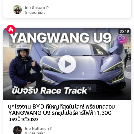
โดย
Sakura P.
5 เดือนที่แล้ว
35:18
บุกโรงงาน BYD ที่ใหญ่ที่สุดในโลก! พร้อมทดสอบ
YANGWANG U9 รถซุปเปอร์คาร์ไฟฟ้า 1,300
แรงม้าตัวแรง
โดย
Nuttanon P.
6 เดือนที่แล้ว