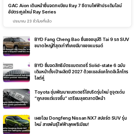
GAC Aion เดินหน้ายื่นจดทะเบียน Ray 7 ซีดานไฟฟ้าประเดิมไลน์
อัปตระกูลใหม่ Ray Series
ประมาณ 23 ชั่วโมงที่แล้ว
BYD Fang Cheng Bao ยื่นขออนุมัติ Tai 9 รถ SUV
ขนาดใหญ่ที่สุดเท่าที่เคยมีมาของแบรนด์
BYD ยื่นจดสิทธิบัตรแบตเตอรี่ Solid-state 6 ฉบับ
เดินหน้าตั้งเป้าผลิตปี 2027 ด้วยเซลล์แคโทดอิเล็กโทร
ไลต์คู่
Toyota ซุ่มพัฒนาแบตเตอรี่ไฮบริดรุ่นใหม่ ชูจุดเด่น
“ถูกลงแต่แรงขึ้น” เตรียมลุยตลาดปีหน้า
เผยโฉม Dongfeng Nissan NX7 สปอร์ต SUV รุ่น
ใหม่ สายพันธุ์ไฟฟ้าลุคพรีเมียม!