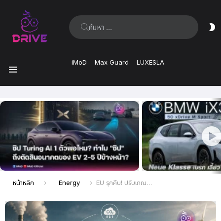
ค้นหา:
ส
ผิ
iMoD
Max Guard
LUXESLA
เมนู
เรื่อง
ล่าสุด
คุณอยู่ที่นี่:
หน้าหลัก
Energy
EU รุกคืบ! ปรับเกณฑ์ซื้อขายคาร์บอน คืนเงินหนุนอุตสาหกรรมเร่งลดปล่อยมลพิษ