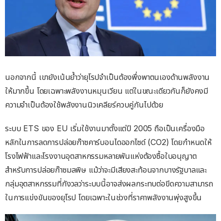
นอกจากนี้ เขายังเน้นย้ำว่ายุโรปจำเป็นต้องพึ่งพาตนเองด้านพลังงาน
ให้มากขึ้น โดยเฉพาะพลังงานหมุนเวียน แต่ในขณะเดียวกันก็ยังคงมี
ความจำเป็นต้องใช้พลังงานนิวเคลียร์ควบคู่กันไปด้วย
ระบบ ETS ของ EU เริ่มใช้งานมาตั้งแต่ปี 2005 ถือเป็นเครื่องมือ
หลักในการลดการปล่อยก๊าซคาร์บอนไดออกไซด์ (CO2) โดยกำหนดให้
โรงไฟฟ้าและโรงงานอุตสาหกรรมหลายพันแห่งต้องซื้อใบอนุญาต
สำหรับการปล่อยก๊าซมลพิษ แม้ว่าจะมีเสียงสะท้อนจากบางรัฐบาลและ
กลุ่มอุตสาหกรรมที่กังวลว่าระบบนี้อาจส่งผลกระทบต่อขีดความสามารถ
ในการแข่งขันของยุโรป โดยเฉพาะในช่วงที่ราคาพลังงานพุ่งสูงขึ้น