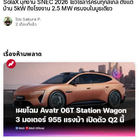
SolaX บุกงาน SNEC 2026 โชว์โซลาร์ครบทุกสเกล ตั้งแต่
บ้าน 5kW ถึงโรงงาน 2.5 MW ครบจบในบูธเดียว
โดย
Sakura P.
2 เดือนที่แล้ว
เรื่องห้ามพลาด