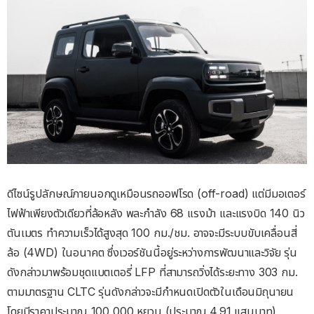
ดีไซน์รูปลักษณ์ภายนอกดูเหมือนรถออฟโรด (off-road) แต่มีมอเตอร์
ไฟฟ้าเพียงตัวเดียวที่ล้อหลัง พละกำลัง 68 แรงม้า และแรงบิด 140 นิว
ตันเมตร ทำความเร็วได้สูงสุด 100 กม./ชม. อาจจะมีระบบขับเคลื่อนสี่
ล้อ (4WD) ในอนาคต ซึ่งเวอร์ชันนี้อยู่ระหว่างการพัฒนาและวิจัย รุ่น
ดังกล่าวมาพร้อมชุดแบตเตอรี่ LFP ที่สามารถวิ่งได้ระยะทาง 303 กม.
ตามมาตรฐาน CLTC รุ่นดังกล่าวจะมีกำหนดเปิดตัวในเดือนมิถุนายน
โดยมีราคาประมาณ 100,000 หยวน (ประมาณ 4.91 แสนบาท)