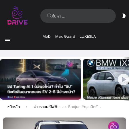
ค้นหา:
ส
ผิ
iMoD
Max Guard
LUXESLA
เมนู
เรื่อง
ล่าสุด
คุณอยู่ที่นี่:
หน้าหลัก
ข่าวรถยนต์ไฟฟ้า EV ล่าสุด
Baojun Yep เปิดตัวในเวอร์ชันรถกระบะ Pick-up สุดน่ารักและลงตัว