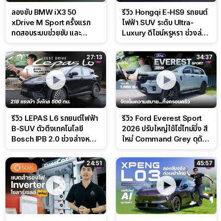
ลองขับ BMW iX3 50
รีวิว Hongqi E-HS9 รถยนต์
xDrive M Sport ครั้งแรก
ไฟฟ้า SUV ระดับ Ultra-
ทดสอบระบบช่วยขับ และ
Luxury ดีไซน์หรูหรา ช่วงล่าง
Performance แบบจัดเต็มใน
CDC นุ่มหนึบเหนือระดับ
สนาม
27:13
34:37
รีวิว LEPAS L6 รถยนต์ไฟฟ้า
รีวิว Ford Everest Sport
B-SUV ตัวตึงเทคโนโลยี
2026 ปรับใหญ่ใช้โซ่ไทม์มิ่ง สี
Bosch IPB 2.0 ช่วงล่างหนึบ
ใหม่ Command Grey ดุดัน
ลุ้นราคา 7 แสนต้น
สไตล์ครอบครัวสายลุย
24:51
45:57