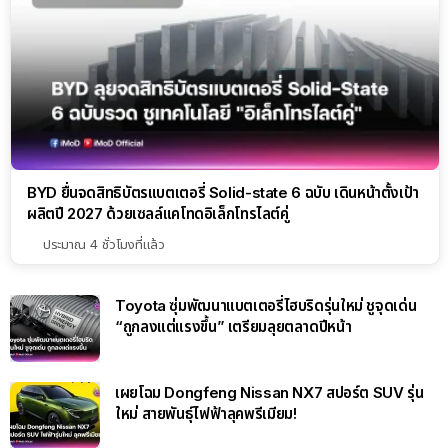
BYD ยื่นจดสิทธิบัตรแบตเตอรี่ Solid-state 6 ฉบับ เดินหน้าตั้งเป้า
ผลิตปี 2027 ด้วยเซลล์แคโทดอิเล็กโทรไลต์คู่
ประมาณ 4 ชั่วโมงที่แล้ว
Toyota ซุ่มพัฒนาแบตเตอรี่ไฮบริดรุ่นใหม่ ชูจุดเด่น
“ถูกลงแต่แรงขึ้น” เตรียมลุยตลาดปีหน้า
เผยโฉม Dongfeng Nissan NX7 สปอร์ต SUV รุ่น
ใหม่ สายพันธุ์ไฟฟ้าลุคพรีเมียม!