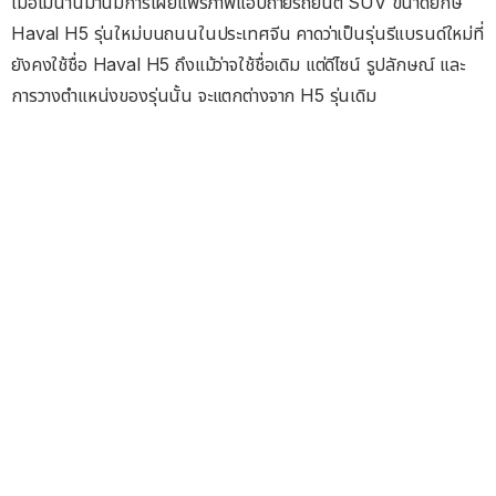
เมื่อไม่นานมานี้มีการเผยแพร่ภาพแอบถ่ายรถยนต์ SUV ขนาดยักษ์
Haval H5 รุ่นใหม่บนถนนในประเทศจีน คาดว่าเป็นรุ่นรีแบรนด์ใหม่ที่
ยังคงใช้ชื่อ Haval H5 ถึงแม้ว่าจใช้ชื่อเดิม แต่ดีไซน์ รูปลักษณ์ และ
การวางตำแหน่งของรุ่นนั้น จะแตกต่างจาก H5 รุ่นเดิม