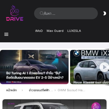
ค้นหา:
ส
ผิ
iMoD
Max Guard
LUXESLA
เมนู
เรื่อง
ล่าสุด
คุณอยู่ที่นี่:
หน้าหลัก
ข่าวรถยนต์ไฟฟ้า EV ล่าสุด
GWM รีแบรนด์ Haval H5 ใหม่ รถ SUV ขนาดใหญ่ มาพร้อม 3 รุ่น H5, H5 L, H5 Max