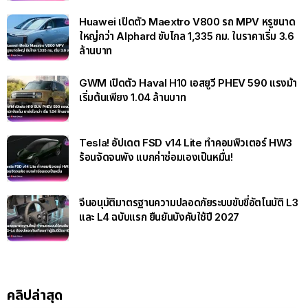
Huawei เปิดตัว Maextro V800 รถ MPV หรูขนาด
ใหญ่กว่า Alphard ขับไกล 1,335 กม. ในราคาเริ่ม 3.6
ล้านบาท
GWM เปิดตัว Haval H10 เอสยูวี PHEV 590 แรงม้า
เริ่มต้นเพียง 1.04 ล้านบาท
Tesla! อัปเดต FSD v14 Lite ทำคอมพิวเตอร์ HW3
ร้อนจัดจนพัง แบกค่าซ่อมเองเป็นหมื่น!
จีนอนุมัติมาตรฐานความปลอดภัยระบบขับขี่อัตโนมัติ L3
และ L4 ฉบับแรก ยืนยันบังคับใช้ปี 2027
คลิปล่าสุด