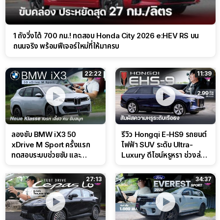
1 ถังวิ่งได้ 700 กม.! ทดสอบ Honda City 2026 e:HEV RS บน
ถนนจริง พร้อมฟีเจอร์ใหม่ที่ให้มาครบ
22:22
11:39
ลองขับ BMW iX3 50
รีวิว Hongqi E-HS9 รถยนต์
xDrive M Sport ครั้งแรก
ไฟฟ้า SUV ระดับ Ultra-
ทดสอบระบบช่วยขับ และ
Luxury ดีไซน์หรูหรา ช่วงล่าง
Performance แบบจัดเต็มใน
CDC นุ่มหนึบเหนือระดับ
สนาม
27:13
34:37