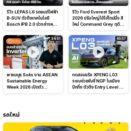
รีวิว LEPAS L6 รถยนต์ไฟฟ้า
รีวิว Ford Everest Sport
B-SUV ตัวตึงเทคโนโลยี
2026 ปรับใหญ่ใช้โซ่ไทม์มิ่ง สี
Bosch IPB 2.0 ช่วงล่างหนึบ
ใหม่ Command Grey ดุดัน
ลุ้นราคา 7 แสนต้น
สไตล์ครอบครัวสายลุย
24:51
45:57
พาชมบูธ Solis งาน ASEAN
ทดสอบจริง XPENG L03
Sustainable Energy
ระบบช่วยขับขี่ NGP ในเมือง
Week 2026 เปิดตัว
ปักกิ่ง ตัวตึง Entry Level ที่
แบตเตอรี่ IntelliHouse และ
ทำได้เกินตัว
EverCORE โซลูชัน ESS ครบ
วงจร
รถใหม่