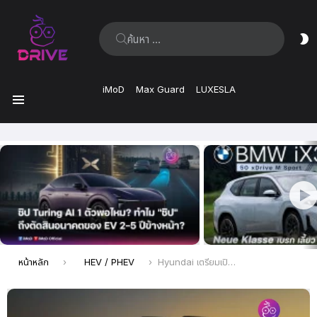
ค้นหา:
ส
ผิ
iMoD
Max Guard
LUXESLA
เมนู
เรื่อง
ล่าสุด
คุณอยู่ที่นี่:
หน้าหลัก
HEV / PHEV
Hyundai เตรียมเปิดตัว The all-new SANTA FE นิยามใหม่แห่ง SUV พร้อมเครื่องยนต์ไฮบริดสมรรถนะสูง วันที่ 15 กรกฎาคม 2568 เวลา 14.00 น. เป็นต้นไป