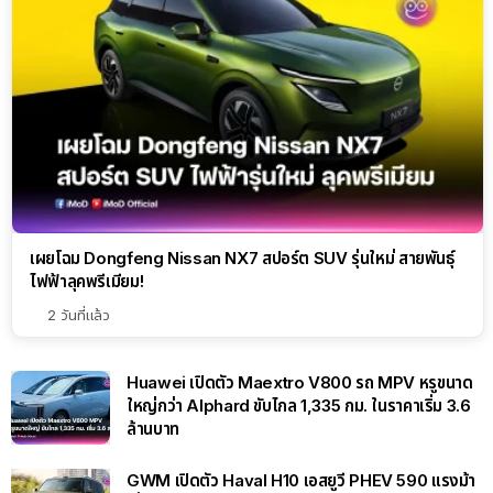
เผยโฉม Dongfeng Nissan NX7 สปอร์ต SUV รุ่นใหม่ สายพันธุ์
ไฟฟ้าลุคพรีเมียม!
2 วันที่แล้ว
Huawei เปิดตัว Maextro V800 รถ MPV หรูขนาด
ใหญ่กว่า Alphard ขับไกล 1,335 กม. ในราคาเริ่ม 3.6
ล้านบาท
GWM เปิดตัว Haval H10 เอสยูวี PHEV 590 แรงม้า