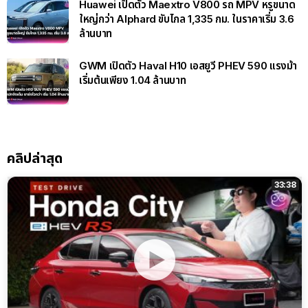
Huawei เปิดตัว Maextro V800 รถ MPV หรูขนาด
ใหญ่กว่า Alphard ขับไกล 1,335 กม. ในราคาเริ่ม 3.6
ล้านบาท
GWM เปิดตัว Haval H10 เอสยูวี PHEV 590 แรงม้า
เริ่มต้นเพียง 1.04 ล้านบาท
คลิปล่าสุด
33:38