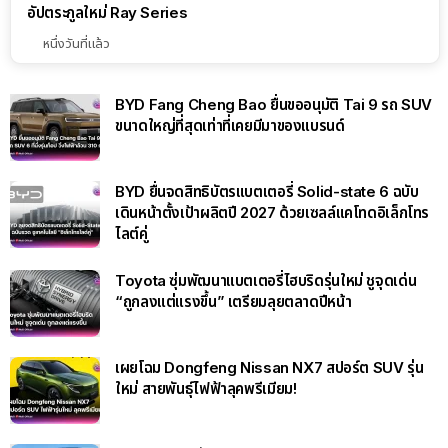
อัปตระกูลใหม่ Ray Series
หนึ่งวันที่แล้ว
BYD Fang Cheng Bao ยื่นขออนุมัติ Tai 9 รถ SUV
ขนาดใหญ่ที่สุดเท่าที่เคยมีมาของแบรนด์
BYD ยื่นจดสิทธิบัตรแบตเตอรี่ Solid-state 6 ฉบับ
เดินหน้าตั้งเป้าผลิตปี 2027 ด้วยเซลล์แคโทดอิเล็กโทร
ไลต์คู่
Toyota ซุ่มพัฒนาแบตเตอรี่ไฮบริดรุ่นใหม่ ชูจุดเด่น
“ถูกลงแต่แรงขึ้น” เตรียมลุยตลาดปีหน้า
เผยโฉม Dongfeng Nissan NX7 สปอร์ต SUV รุ่น
ใหม่ สายพันธุ์ไฟฟ้าลุคพรีเมียม!