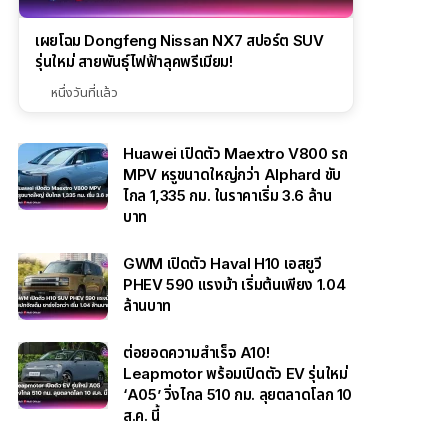
เผยโฉม Dongfeng Nissan NX7 สปอร์ต SUV
รุ่นใหม่ สายพันธุ์ไฟฟ้าลุคพรีเมียม!
หนึ่งวันที่แล้ว
Huawei เปิดตัว Maextro V800 รถ
MPV หรูขนาดใหญ่กว่า Alphard ขับ
ไกล 1,335 กม. ในราคาเริ่ม 3.6 ล้าน
บาท
GWM เปิดตัว Haval H10 เอสยูวี
PHEV 590 แรงม้า เริ่มต้นเพียง 1.04
ล้านบาท
ต่อยอดความสำเร็จ A10!
Leapmotor พร้อมเปิดตัว EV รุ่นใหม่
‘A05’ วิ่งไกล 510 กม. ลุยตลาดโลก 10
ส.ค. นี้