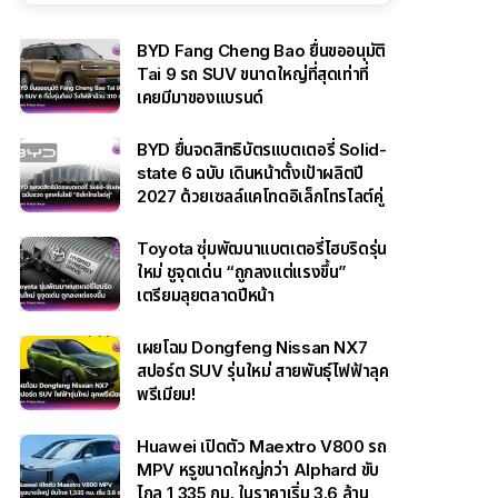
BYD Fang Cheng Bao ยื่นขออนุมัติ
Tai 9 รถ SUV ขนาดใหญ่ที่สุดเท่าที่
เคยมีมาของแบรนด์
BYD ยื่นจดสิทธิบัตรแบตเตอรี่ Solid-
state 6 ฉบับ เดินหน้าตั้งเป้าผลิตปี
2027 ด้วยเซลล์แคโทดอิเล็กโทรไลต์คู่
Toyota ซุ่มพัฒนาแบตเตอรี่ไฮบริดรุ่น
ใหม่ ชูจุดเด่น “ถูกลงแต่แรงขึ้น”
เตรียมลุยตลาดปีหน้า
เผยโฉม Dongfeng Nissan NX7
สปอร์ต SUV รุ่นใหม่ สายพันธุ์ไฟฟ้าลุค
พรีเมียม!
Huawei เปิดตัว Maextro V800 รถ
MPV หรูขนาดใหญ่กว่า Alphard ขับ
ไกล 1,335 กม. ในราคาเริ่ม 3.6 ล้าน