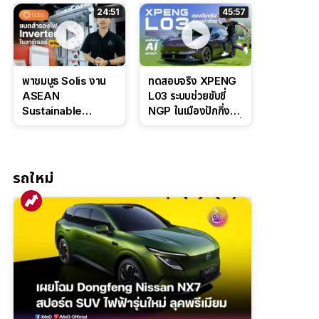
ล่างหนึบ ลุ้นราคา 7
ดุดันสไตล์ครอบครัว
24:51
45:57
แสนต้น
สายลุย
พาชมบูธ Solis งาน
ทดสอบจริง XPENG
ASEAN
L03 ระบบช่วยขับขี่
Sustainable
NGP ในเมืองปักกิ่ง
Energy Week
ตัวตึง Entry Level ที่
2026 เปิดตัว
ทำได้เกินตัว
แบตเตอรี่
IntelliHouse และ
รถใหม่
EverCORE โซลูชัน
ESS ครบวงจร