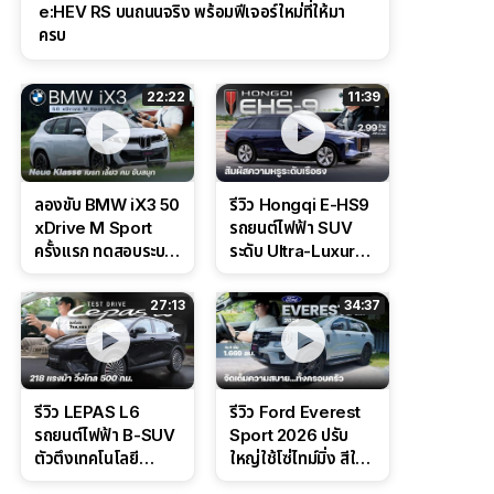
e:HEV RS บนถนนจริง พร้อมฟีเจอร์ใหม่ที่ให้มา
ครบ
22:22
11:39
ลองขับ BMW iX3 50
รีวิว Hongqi E-HS9
xDrive M Sport
รถยนต์ไฟฟ้า SUV
ครั้งแรก ทดสอบระบบ
ระดับ Ultra-Luxury
ช่วยขับ และ
ดีไซน์หรูหรา ช่วงล่าง
Performance แบบ
CDC นุ่มหนึบเหนือ
27:13
34:37
จัดเต็มในสนาม
ระดับ
รีวิว LEPAS L6
รีวิว Ford Everest
รถยนต์ไฟฟ้า B-SUV
Sport 2026 ปรับ
ตัวตึงเทคโนโลยี
ใหญ่ใช้โซ่ไทม์มิ่ง สีใหม่
Bosch IPB 2.0 ช่วง
Command Grey