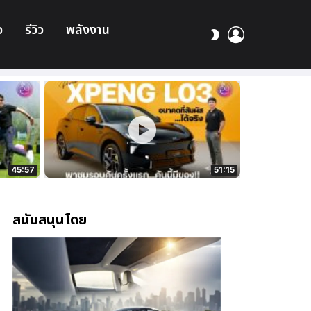
อ
รีวิว
พลังงาน
เข้า
สลับ
สู่
ผิว
ระบบ
45:57
51:15
สนับสนุนโดย