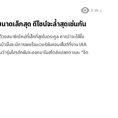
2.5k
ดู
าดเล็กสุด ดีไซน์จะล้ำสุดเช่นกัน
มาชิกใหม่ที่เล็กที่สุดในตระกูล คาดว่าจะใช้ชื่อ
น้านั้นจะมีการเผยโฉมเวอร์ชันคอนเซ็ปต์ที่งาน IAA
ดเจนว่ารุ่นโปรดักชันจะออกมาในสไตล์แปลกตาและ “จัด