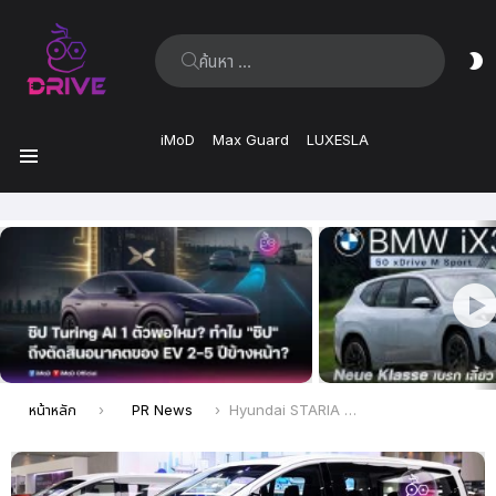
ค้นหา:
ส
ผิ
iMoD
Max Guard
LUXESLA
เมนู
เรื่อง
ล่าสุด
คุณอยู่ที่นี่:
หน้าหลัก
PR News
Hyundai STARIA ข้อเสนอดี “ที่สุด” ในรอบปี แคมเปญ “Hyundai Deal SEOUL Good” ส่วนลดสูงสุด 4 แสน รับดีลเพิ่มอีก 2 หมื่นบาท*