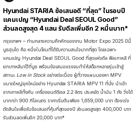
Hyundai STARIA
ข้อเสนอดี
“
ที่สุด
”
ในรอบปี
แคมเปญ
“Hyundai Deal SEOUL Good”
ส่วนลดสูงสุด
4
แสน รับดีลเพิ่มอีก
2
หมื่นบาท
*
กรุงเทพฯ
–
ท่ามกลางความคึกคักของงาน
Motor Expo 2025
ปีนี้
บูธฮุนได คือ หนึ่งในโซนที่ได้รับความสนใจมากที่สุด โดยเฉพาะ
แคมเปญ
Hyundai Deal SEOUL Good
ที่สุดแห่งดีล ฟีลเกาหลี ที่
ยกเกาหลีมาไว้ที่บูธ พร้อมข้อเสนอแรงจนทำให้สต็อกหลายรุ่นเข้าสู่
สถานะ
Low in Stock
อย่างต่อเนื่อง ผู้ที่วางแผนมองหา
MPV
ขนาดใหญ่ยุคใหม่อย่าง
Hyundai STARIA MPV 11
ที่นั่ง นำเข้า
จากเกาหลีทั้งคัน เครื่องยนต์ดีเซล
2.2
ลิตร ประหยัด น้ำมัน
1
ถัง วิ่งได้
มากกว่า
900
กิโลเมตร ราคาเริ่มต้นเพียง
1,659,000
บาท ต้องเร่ง
ตัดสินใจเพื่อรับข้อเสนอที่คุ้มที่สุดของปี ส่วนลดสูงสุด
400,000
บาท
รับส่วนลดเพิ่มอีก
20,000
บาท
*