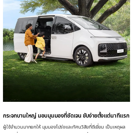
กระจกบานใหญ่ มอบมุมมองที่ชัดเจน ขับง่ายตั้งแต่นาทีแรก
ผู้ใช้จำนวนมากยกให้ มุมมองโปร่งและทัศนวิสัยที่ดีเยี่ยม เป็นเหตุผล