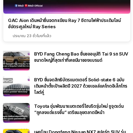
GAC Aion เดินหน้ายื่นจดทะเบียน Ray 7 ซีดานไฟฟ้าประเดิมไลน์
อัปตระกูลใหม่ Ray Series
ประมาณ 23 ชั่วโมงที่แล้ว
BYD Fang Cheng Bao ยื่นขออนุมัติ Tai 9 รถ SUV
ขนาดใหญ่ที่สุดเท่าที่เคยมีมาของแบรนด์
BYD ยื่นจดสิทธิบัตรแบตเตอรี่ Solid-state 6 ฉบับ
เดินหน้าตั้งเป้าผลิตปี 2027 ด้วยเซลล์แคโทดอิเล็กโทร
ไลต์คู่
Toyota ซุ่มพัฒนาแบตเตอรี่ไฮบริดรุ่นใหม่ ชูจุดเด่น
“ถูกลงแต่แรงขึ้น” เตรียมลุยตลาดปีหน้า
เผยโฉม Dongfeng Nissan NX7 สปอร์ต SUV รุ่น