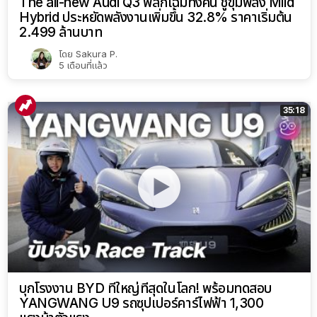
The all-new Audi Q3 พลิกโฉมทั้งคัน ชูขุมพลัง Mild
Hybrid ประหยัดพลังงานเพิ่มขึ้น 32.8% ราคาเริ่มต้น
2.499 ล้านบาท
โดย
Sakura P.
5 เดือนที่แล้ว
35:18
บุกโรงงาน BYD ที่ใหญ่ที่สุดในโลก! พร้อมทดสอบ
YANGWANG U9 รถซุปเปอร์คาร์ไฟฟ้า 1,300