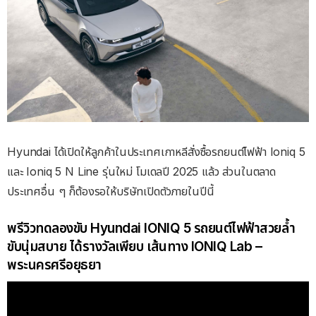
Hyundai ได้เปิดให้ลูกค้าในประเทศเกาหลีสั่งซื้อรถยนต์ไฟฟ้า Ioniq 5
และ Ioniq 5 N Line รุ่นใหม่ โมเดลปี 2025 แล้ว ส่วนในตลาด
ประเทศอื่น ๆ ก็ต้องรอให้บริษัทเปิดตัวภายในปีนี้
พรีวิวทดลองขับ Hyundai IONIQ 5 รถยนต์ไฟฟ้าสวยล้ำ
ขับนุ่มสบาย ได้รางวัลเพียบ เส้นทาง IONIQ Lab –
พระนครศรีอยุธยา