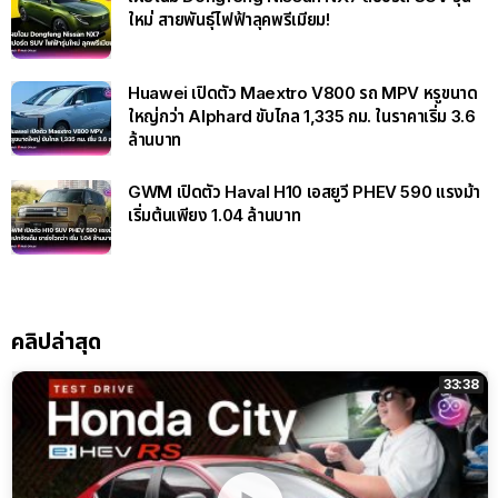
ใหม่ สายพันธุ์ไฟฟ้าลุคพรีเมียม!
Huawei เปิดตัว Maextro V800 รถ MPV หรูขนาด
ใหญ่กว่า Alphard ขับไกล 1,335 กม. ในราคาเริ่ม 3.6
ล้านบาท
GWM เปิดตัว Haval H10 เอสยูวี PHEV 590 แรงม้า
เริ่มต้นเพียง 1.04 ล้านบาท
คลิปล่าสุด
33:38