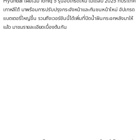
Hyundai เผยโฉม Ioniq 5 รุ่นอัปเกรดใหม่ โมเดลปี 2025 ที่ประเทศ
เกาหลีใต้ มาพร้อมการปรับปรุงกระจังหน้าและกันชนหน้าใหม่ อัปเกรด
แบตเตอรี่ใหญ่ขึ้น รวมถึงเวอร์ชันนี้ได้เพิ่มที่ปัดน้ำฝันกระจกหลังมาให้
แล้ว มาชมรายละเอียดเบื้องต้นกัน