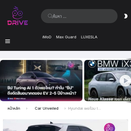
ค้นหา:
ส
ผิ
iMoD
Max Guard
LUXESLA
เมนู
เรื่อง
ล่าสุด
คุณอยู่ที่นี่:
หน้าหลัก
Car Unveiled
Hyundai เผยโฉม Ioniq 5 อัปเกรดใหม่ โมเดลปี 2025 แบตเตอรี่ใหญ่ขึ้น เพิ่มที่ปัดน้ำฝนกระจกหลังแล้ว