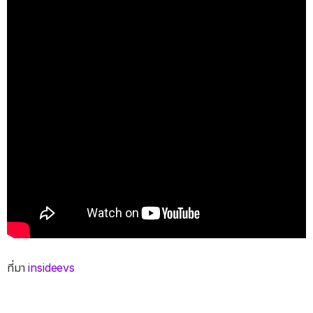
ที่มา
insideevs