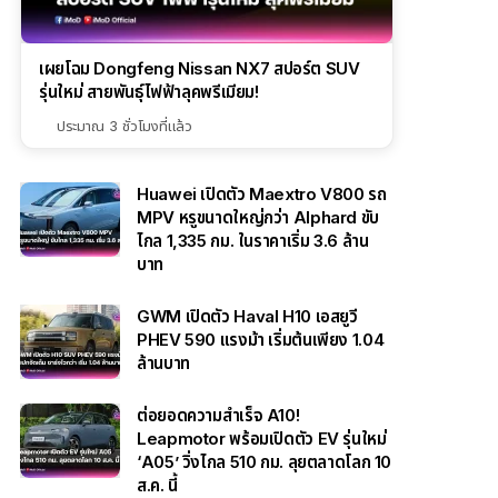
เผยโฉม Dongfeng Nissan NX7 สปอร์ต SUV
รุ่นใหม่ สายพันธุ์ไฟฟ้าลุคพรีเมียม!
ประมาณ 3 ชั่วโมงที่แล้ว
Huawei เปิดตัว Maextro V800 รถ
MPV หรูขนาดใหญ่กว่า Alphard ขับ
ไกล 1,335 กม. ในราคาเริ่ม 3.6 ล้าน
บาท
GWM เปิดตัว Haval H10 เอสยูวี
PHEV 590 แรงม้า เริ่มต้นเพียง 1.04
ล้านบาท
ต่อยอดความสำเร็จ A10!
Leapmotor พร้อมเปิดตัว EV รุ่นใหม่
‘A05’ วิ่งไกล 510 กม. ลุยตลาดโลก 10
ส.ค. นี้