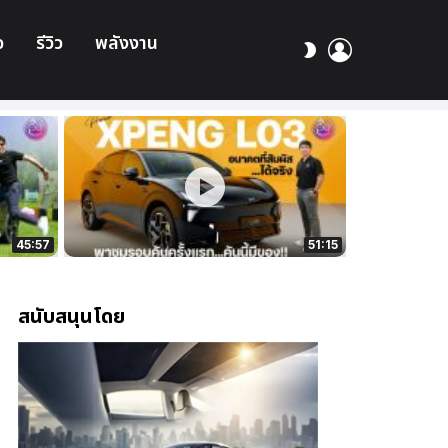
อ
รีวิว
พลังงาน
เข้า
สลับ
สู่
ผิว
ระบบ
45:57
51:15
สนับสนุนโดย