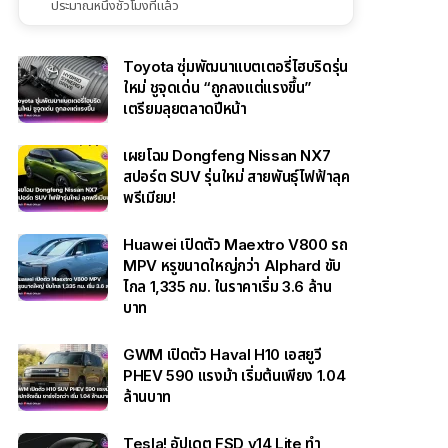
ประมาณหนึ่งชั่วโมงที่แล้ว
Toyota ซุ่มพัฒนาแบตเตอรี่ไฮบริดรุ่น
ใหม่ ชูจุดเด่น “ถูกลงแต่แรงขึ้น”
เตรียมลุยตลาดปีหน้า
เผยโฉม Dongfeng Nissan NX7
สปอร์ต SUV รุ่นใหม่ สายพันธุ์ไฟฟ้าลุค
พรีเมียม!
Huawei เปิดตัว Maextro V800 รถ
MPV หรูขนาดใหญ่กว่า Alphard ขับ
ไกล 1,335 กม. ในราคาเริ่ม 3.6 ล้าน
บาท
GWM เปิดตัว Haval H10 เอสยูวี
PHEV 590 แรงม้า เริ่มต้นเพียง 1.04
ล้านบาท
Tesla! อัปเดต FSD v14 Lite ทำ