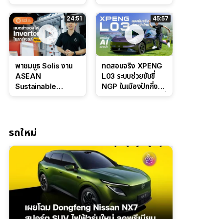
Bosch IPB 2.0 ช่วง
Command Grey
ล่างหนึบ ลุ้นราคา 7
ดุดันสไตล์ครอบครัว
24:51
45:57
แสนต้น
สายลุย
พาชมบูธ Solis งาน
ทดสอบจริง XPENG
ASEAN
L03 ระบบช่วยขับขี่
Sustainable
NGP ในเมืองปักกิ่ง
Energy Week
ตัวตึง Entry Level ที่
2026 เปิดตัว
ทำได้เกินตัว
แบตเตอรี่
IntelliHouse และ
รถใหม่
EverCORE โซลูชัน
ESS ครบวงจร