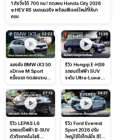
1 ถังวิ่งได้ 700 กม.! ทดสอบ Honda City 2026
e:HEV RS บนถนนจริง พร้อมฟีเจอร์ใหม่ที่ให้มา
ครบ
22:22
11:39
ลองขับ BMW iX3 50
รีวิว Hongqi E-HS9
xDrive M Sport
รถยนต์ไฟฟ้า SUV
ครั้งแรก ทดสอบระบบ
ระดับ Ultra-Luxury
ช่วยขับ และ
ดีไซน์หรูหรา ช่วงล่าง
Performance แบบ
CDC นุ่มหนึบเหนือ
27:13
34:37
จัดเต็มในสนาม
ระดับ
รีวิว LEPAS L6
รีวิว Ford Everest
รถยนต์ไฟฟ้า B-SUV
Sport 2026 ปรับ
ตัวตึงเทคโนโลยี
ใหญ่ใช้โซ่ไทม์มิ่ง สีใหม่