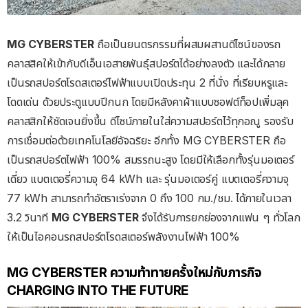
MG CYBERSTER
ถือเป็นยนตรกรรมที่ผสมผสานดีไซน์ของรถ
คลาสสิคให้เข้ากับดีเอ็นเอสายพันธุ์สปอร์ตได้อย่างลงตัว และได้กลาย
เป็นรถสปอร์ตโรดสเตอร์ไฟฟ้าแบบเปิดประทุน 2 ที่นั่ง ที่เรียบหรูและ
โดดเด่น ด้วยประตูแบบปีกนก โดยมีหลังคาผ้าแบบซอฟต์ท็อปเพิ่มลุค
คลาสสิกให้ชัดเจนยิ่งขึ้น ดีไซน์ภายในใส่ความสปอร์ตไว้ทุกอณู รองรับ
การเชื่อมต่อด้วยเทคโนโลยีอัจฉริยะ อีกทั้ง MG CYBERSTER ถือ
เป็นรถสปอร์ตไฟฟ้า 100% สมรรถนะสูง โดยมีให้เลือกทั้งรุ่นมอเตอร์
เดี่ยว แบตเตอรี่ความจุ 64 kWh และ รุ่นมอเตอร์คู่ แบตเตอรี่ความจุ
77 kWh สามารถทำอัตราเร่งจาก 0 ถึง 100 กม./ชม. ได้ภายในเวลา
3.2 วินาที
MG CYBERSTER
จึงได้รับการยกย่องจากแฟน ๆ ทั่วโลก
ให้เป็นไอคอนรถสปอร์ตโรดสเตอร์พลังงานไฟฟ้า 100%
MG CYBERSTER
ความท้าทายครั้งใหม่กับภารกิจ
CHARGING INTO THE FUTURE