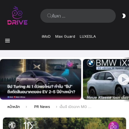
ค้นหา:
ส
ผิ
iMoD
Max Guard
LUXESLA
เมนู
เรื่อง
ล่าสุด
คุณอยู่ที่นี่:
หน้าหลัก
PR News
เอ็มจี เปิดฉาก MG CYBERSTER ด้วยตำนานบทใหม่กับภารกิจพิชิตเส้นทางข้าม 3 ทวีป 23 ประเทศ กว่า 10,000 ไมล์ บทพิสูจน์สมรรถนะ และความแข็งแกร่งของสปอร์ตโรดสเตอร์ไฟฟ้า จาก เอ็มจี