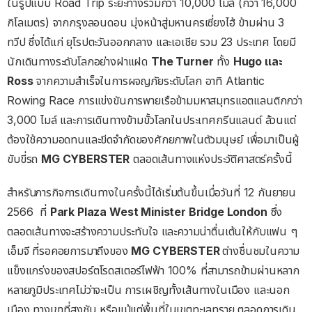
ในรูปแบบ Road Trip ระยะทางรวมกว่า 10,000 ไมล์ (กว่า 16,000
กิโลเมตร) จากกรุงลอนดอน มุ่งหน้าสู่มหานครเซี่ยงไฮ้ ข้ามผ่าน 3
ทวีป ซึ่งได้แก่ ยุโรปตะวันออกกลาง และเอเชีย รวม 23 ประเทศ โดยมี
นักเดินทางระดับโลกอย่างฝาแฝด
The Turner
ทั้ง
Hugo
และ
Ross
จากความสำเร็จในการผจญภัยระดับโลก อาทิ Atlantic
Rowing Race การแข่งขันการพายเรือข้ามมหาสมุทรแอตแลนติกกว่า
3,000 ไมล์ และการเดินทางข้ามขั้วโลกในประเทศกรีนแลนด์ ล้วนแต่
ต้องใช้ความอดทนและขีดจำกัดของศักยภาพในตัวมนุษย์ เพื่อมาเป็นผู้
ขับขี่รถ
MG CYBERSTER
ตลอดเส้นทางแห่งประวัติศาสตร์ครั้งนี้
สำหรับภารกิจการเดินทางในครั้งนี้ได้เริ่มต้นขึ้นเมื่อวันที่ 12 กันยายน
2566
ที่
Park Plaza West Minister Bridge London
ซึ่ง
ตลอดเส้นทางจะสร้างความประทับใจ และความน่าตื่นเต้นให้กับแฟน ๆ
เอ็มจี ที่รอคอยการมาถึงของ
MG CYBERSTER
ต่างชื่นชมในความ
แข็งแกร่งของสปอร์ตโรดสเตอร์ไฟฟ้า 100% ที่สามารถข้ามผ่านหลาก
หลายภูมิประเทศไม่ว่าจะเป็น การเผชิญทั้งเส้นทางในเมือง และนอก
เมือง ทางเขาที่สูงชัน หรือแม้แต่พื้นที่ในเขตทะเลทราย ตลอดการเดิน