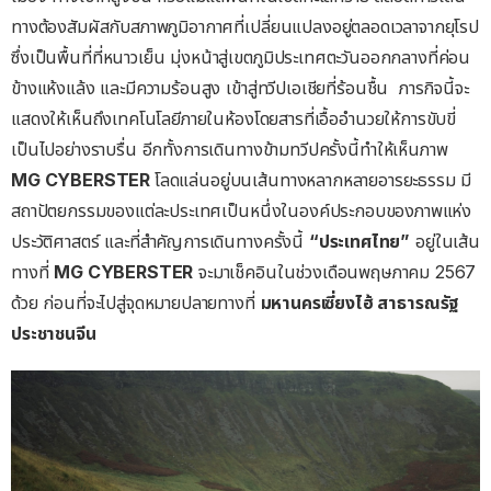
ทางต้องสัมผัสกับสภาพภูมิอากาศที่เปลี่ยนแปลงอยู่ตลอดเวลาจากยุโรป
ซึ่งเป็นพื้นที่ที่หนาวเย็น มุ่งหน้าสู่เขตภูมิประเทศตะวันออกกลางที่ค่อน
ข้างแห้งแล้ง และมีความร้อนสูง เข้าสู่ทวีปเอเชียที่ร้อนชื้น
ภารกิจนี้จะ
แสดงให้เห็นถึงเทคโนโลยีภายในห้องโดยสารที่เอื้ออำนวยให้การขับขี่
เป็นไปอย่างราบรื่น อีกทั้งการเดินทางข้ามทวีปครั้งนี้ทำให้เห็นภาพ
MG CYBERSTER
โลดแล่นอยู่บนเส้นทางหลากหลายอารยะธรรม มี
สถาปัตยกรรมของแต่ละประเทศเป็นหนึ่งในองค์ประกอบของภาพแห่ง
ประวัติศาสตร์ และที่สำคัญการเดินทางครั้งนี้
“
ประเทศไทย
”
อยู่ในเส้น
ทางที่
MG CYBERSTER
จะมาเช็คอินในช่วงเดือนพฤษภาคม 2567
ด้วย ก่อนที่จะไปสู่จุดหมายปลายทางที่
มหานครเซี่ยงไฮ้
สาธารณรัฐ
ประชาชนจีน