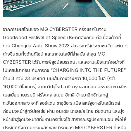
จากการเผยโฉมของ MG CYBERSTER ครั้งแรกในงาน
Goodwood Festival of Speed ประเทศอังกฤษ ต่อเนื่องด้วยที่
งาน Chengdu Auto Show 2023 สาธารณรัฐประชาชนจีน แฟน ๆ
ต่างชื่นชมทั้งด้านดีไซน์ และเทคโนโลยีที่ล้ำสมัย ล่าสุด MG
CYBERSTER ได้รับการพิสูจน์สมรรถนะ และความแข็งแกร่งอย่างที่
ไม่เคยมีมาก่อน กับภารกิจ “CHARGING INTO THE FUTURE”
ข้าม 3 ทวีป 23 ประเทศ บนเส้นทางจริงกว่า 10,000 ไมล์ (กว่า
16,000 กิโลเมตร) จากทวีปยุโรป อาทิ กรุงลอนดอน สหราชอาณาจักร
เบลเยี่ยม เยอรมนี ฝรั่งเศส สเปน อิตาลี ข้ามมาอีกซีกโลกสู่
ตะวันออกกลาง อาทิ จอร์แดน ซาอุดิอาระเบีย สหรัฐอาหรับเอมิเรตส์
ก่อนมุ่งหน้าสู่ทวีปเอเชีย ผ่าน อินเดีย มาเลเซีย ไทย เวียดนาม และมุ่ง
หน้าเข้าสู่จุดมุ่งหมายที่มหานครเซี่ยงไฮ้ สาธารณรัฐประชาชนจีน เพื่อให้
ประจักษ์ถึงความทรงพลังของตัวรถของ MG CYBERSTER ที่เหนือ