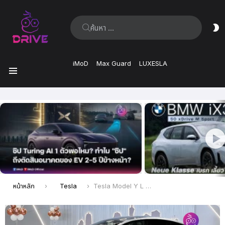
ค้นหา:
ส
ผิ
iMoD
Max Guard
LUXESLA
เมนู
เรื่อง
ล่าสุด
คุณอยู่ที่นี่:
หน้าหลัก
Tesla
Tesla Model Y L รุ่นใหม่ 6 ที่นั่ง เริ่มส่งมอบในจีนแล้ว