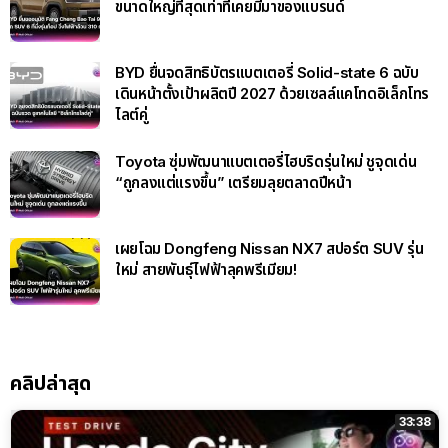
ขนาดใหญ่ที่สุดเท่าที่เคยมีมาของแบรนด์
BYD ยื่นจดสิทธิบัตรแบตเตอรี่ Solid-state 6 ฉบับ
เดินหน้าตั้งเป้าผลิตปี 2027 ด้วยเซลล์แคโทดอิเล็กโทร
ไลต์คู่
Toyota ซุ่มพัฒนาแบตเตอรี่ไฮบริดรุ่นใหม่ ชูจุดเด่น
“ถูกลงแต่แรงขึ้น” เตรียมลุยตลาดปีหน้า
เผยโฉม Dongfeng Nissan NX7 สปอร์ต SUV รุ่น
ใหม่ สายพันธุ์ไฟฟ้าลุคพรีเมียม!
คลิปล่าสุด
33:38