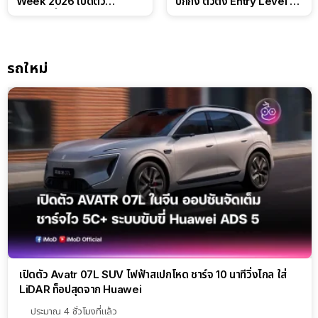
Week 2026 เปิดตัว
ปักกิ่ง ตัวตึง Entry Level ที่
แบตเตอรี่ IntelliHouse และ
ทำได้เกินตัว
EverCORE โซลูชัน ESS ครบ
วงจร
รถใหม่
เปิดตัว Avatr 07L SUV ไฟฟ้าสเปกโหด ชาร์จ 10 นาทีวิ่งไกล ใส่
LiDAR ท็อปสุดจาก Huawei
ประมาณ 4 ชั่วโมงที่แล้ว