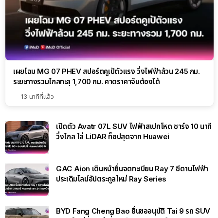
เผยโฉม MG 07 PHEV สปอร์ตคูเป้ตัวแรง วิ่งไฟฟ้าล้วน 245 กม.
ระยะทางรวมไกลทะลุ 1,700 กม. คาดราคาจับต้องได้
13 นาทีที่แล้ว
เปิดตัว Avatr 07L SUV ไฟฟ้าสเปกโหด ชาร์จ 10 นาที
วิ่งไกล ใส่ LiDAR ท็อปสุดจาก Huawei
GAC Aion เดินหน้ายื่นจดทะเบียน Ray 7 ซีดานไฟฟ้า
ประเดิมไลน์อัปตระกูลใหม่ Ray Series
BYD Fang Cheng Bao ยื่นขออนุมัติ Tai 9 รถ SUV