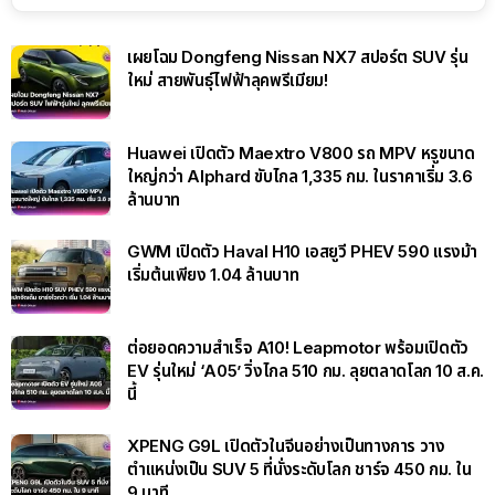
เผยโฉม Dongfeng Nissan NX7 สปอร์ต SUV รุ่น
ใหม่ สายพันธุ์ไฟฟ้าลุคพรีเมียม!
Huawei เปิดตัว Maextro V800 รถ MPV หรูขนาด
ใหญ่กว่า Alphard ขับไกล 1,335 กม. ในราคาเริ่ม 3.6
ล้านบาท
GWM เปิดตัว Haval H10 เอสยูวี PHEV 590 แรงม้า
เริ่มต้นเพียง 1.04 ล้านบาท
ต่อยอดความสำเร็จ A10! Leapmotor พร้อมเปิดตัว
EV รุ่นใหม่ ‘A05’ วิ่งไกล 510 กม. ลุยตลาดโลก 10 ส.ค.
นี้
XPENG G9L เปิดตัวในจีนอย่างเป็นทางการ วาง
ตำแหน่งเป็น SUV 5 ที่นั่งระดับโลก ชาร์จ 450 กม. ใน
9 นาที