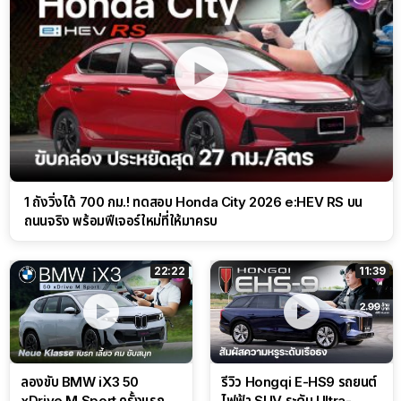
1 ถังวิ่งได้ 700 กม.! ทดสอบ Honda City 2026 e:HEV RS บน
ถนนจริง พร้อมฟีเจอร์ใหม่ที่ให้มาครบ
22:22
11:39
ลองขับ BMW iX3 50
รีวิว Hongqi E-HS9 รถยนต์
xDrive M Sport ครั้งแรก
ไฟฟ้า SUV ระดับ Ultra-