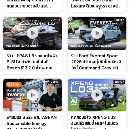
ทดสอบระบบช่วยขับ และ
Luxury ดีไซน์หรูหรา ช่วงล่าง
Performance แบบจัดเต็มใน
CDC นุ่มหนึบเหนือระดับ
สนาม
27:13
34:37
รีวิว LEPAS L6 รถยนต์ไฟฟ้า
รีวิว Ford Everest Sport
B-SUV ตัวตึงเทคโนโลยี
2026 ปรับใหญ่ใช้โซ่ไทม์มิ่ง สี
Bosch IPB 2.0 ช่วงล่างหนึบ
ใหม่ Command Grey ดุดัน
ลุ้นราคา 7 แสนต้น
สไตล์ครอบครัวสายลุย
24:51
45:57
พาชมบูธ Solis งาน ASEAN
ทดสอบจริง XPENG L03
Sustainable Energy
ระบบช่วยขับขี่ NGP ในเมือง