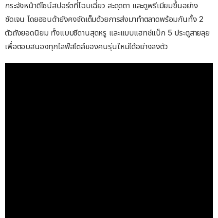
กระจังหน้าดีไซน์สปอร์ตที่โฉบเฉี่ยว สะดุดตา และดูพรีเมียมขึ้นอย่าง
ชัดเจน โดยฮอนด้ายังคงจัดเต็มด้วยการส่งมาทำตลาดพร้อมกันทั้ง 2
ตัวถังยอดนิยม ทั้งแบบซีดานสุดหรู และแบบแฮทช์แบ็ก 5 ประตูสายลุย
เพื่อตอบสนองทุกไลฟ์สไตล์ของคนรุ่นใหม่ได้อย่างลงตัว