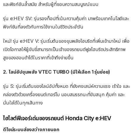
และฟังก์ชันล้ำสมัย สำหรับผู้ที่ชอบความสมบูรณ์แบบ
รุ่น e:HEV SV: รุ่นรองท็อปที่เน้นความคุ้มค่า มาพร้อมเทคโนโลยีและ
ฟังก์ชันที่ลงตัวกับการใช้งานในชีวิตประจำวัน
ใหม่! รุ่น e:HEV V: รุ่นเริ่มต้นของขุมพลังไฮบริดที่เพิ่มเข้ามาใหม่ เพื่อ
เปิดโอกาสให้ผู้ขับขี่สามารถเป็นเจ้าของรถยนต์ฟูลไฮบริดประสิทธิภาพ
สูงของฮอนด้าได้ในราคาที่เข้าถึงง่ายขึ้น
2. ไลน์อัปขุมพลัง VTEC TURBO (มีให้เลือก 1 รุ่นย่อย)
รุ่น S: รุ่นเริ่มต้นของไลน์อัปทั้งหมด ที่ยังคงเสน่ห์ความแรง เร้าใจ และ
คล่องตัวด้วยเครื่องยนต์เทอร์โบ มอบสมรรถนะที่ขับสนุก คุ้มค่า และ
มั่นใจได้ในทุกเส้นทาง
ไฮไลต์ฟีเจอร์เด่นของรถยนต์ Honda City e:HEV
ดีไซน์ระบบส่องสว่างภายนอก