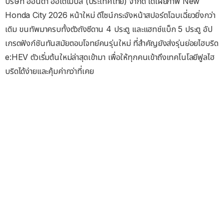
บริษัท ฮอนด้า ออโตโมบิล (ประเทศไทย) จำกัด ได้เผยภาพ New
Honda City 2026 หน้าใหม่ ดีไซน์กระจังหน้าสปอร์ตโฉบเฉี่ยวยิ่งกว่า
เดิม ขนทัพมาครบทั้งตัวถังซีดาน 4 ประตู และแฮทช์แบ็ก 5 ประตู อัป
เกรดฟังก์ชันทันสมัยตอบโจทย์คนรุ่นใหม่ ที่สำคัญยังส่งรุ่นย่อยไฮบริด
e:HEV ตัวเริ่มต้นใหม่ล่าสุดเข้ามา เพื่อให้ทุกคนเข้าถึงเทคโนโลยีฟูลไฮ
บริดได้ง่ายและคุ้มค่ากว่าที่เคย