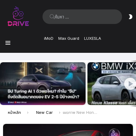
ค้นหา:
ส
ผิ
iMoD
Max Guard
LUXESLA
เมนู
เรื่อง
ล่าสุด
คุณอยู่ที่นี่:
หน้าหลัก
New Car
เผยภาพ New Honda City 2026 อย่างเป็นทางการ ปรับหน้าใหม่สุดสปอร์ต เปิดสิทธิ์จองล่วงหน้าแล้ว