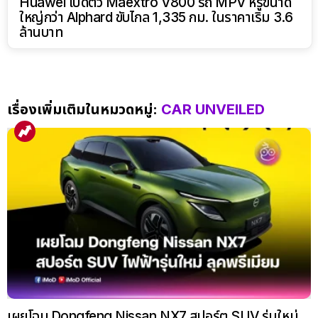
Huawei เปิดตัว Maextro V800 รถ MPV หรูขนาด
ใหญ่กว่า Alphard ขับไกล 1,335 กม. ในราคาเริ่ม 3.6
ล้านบาท
เรื่องเพิ่มเติมในหมวดหมู่:
CAR UNVEILED
เผยโฉม Dongfeng Nissan NX7 สปอร์ต SUV รุ่นใหม่