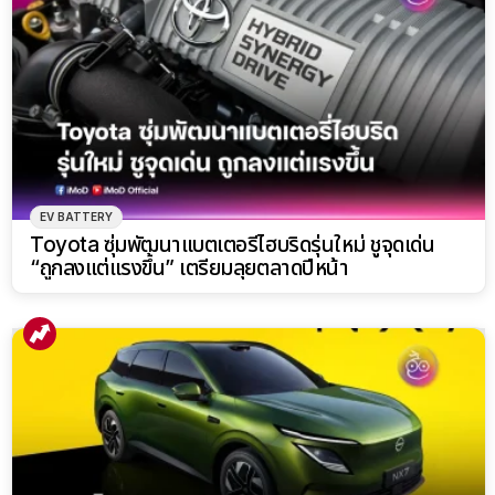
EV BATTERY
Toyota ซุ่มพัฒนาแบตเตอรี่ไฮบริดรุ่นใหม่ ชูจุดเด่น
“ถูกลงแต่แรงขึ้น” เตรียมลุยตลาดปีหน้า