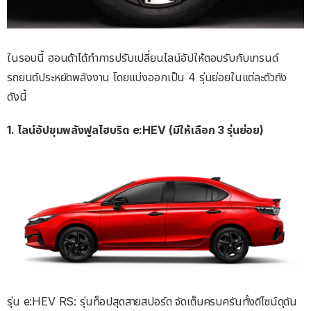
ในรอบนี้ ฮอนด้าได้ทำการปรับเปลี่ยนไลน์อัปให้ตอบรับกับเทรนด์
รถยนต์ประหยัดพลังงาน โดยแบ่งออกเป็น 4 รุ่นย่อยในแต่ละตัวถัง
ดังนี้
1. ไลน์อัปขุมพลังฟูลไฮบริด e:HEV (มีให้เลือก 3 รุ่นย่อย)
รุ่น e:HEV RS: รุ่นท็อปสุดสายสปอร์ต จัดเต็มครบครันทั้งดีไซน์ดุดัน