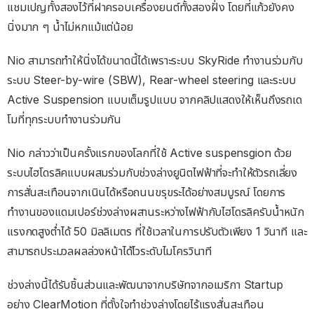
แชมเปญทั้งสองไว้ที่ฝาครอบเครื่องยนต์ทั้งสองฝั่ง โดยที่แก้วยังคง
นิ่งมาก ๆ น้ำไม่หกแม้แต่น้อย
Nio สามารถทำให้นิ่งได้ขนาดนี้ได้เพราะระบบ SkyRide ทำงานร่วมกับ
ระบบ Steer-by-wire (SBW), Rear-wheel steering และระบบ
Active Suspension แบบเต็มรูปแบบ จากคลิปแสดงให้เห็นถึงรถเด
โมที่ทุกระบบทำงานร่วมกัน
Nio กล่าวว่าเป็นครั้งแรกของโลกที่ใช้ Active suspensgion ด้วย
ระบบไฮโดรลิคแบบผสมร่วมกับช่วงล่างยูนิตไฟฟ้าที่จะทำให้ตัวรถเลี่ยง
การสั่นสะเทือนจากเนินได้หรือถนนขรุขระได้อย่างสมบูรณ์ โดยการ
ทำงานของแดมเปอร์ช่วงล่างผสานระหว่างไฟฟ้ากับไฮโดรลิครับน้ำหนัก
แรงกดสูงต่ำได้ 50 มิลลิเมตร ที่ใช้เวลาในการปรับตัวเพียง 1 วินาที และ
สามารถประมวลผลล่วงหน้าได้ไวระดับไมโครวินาที
ช่วงล่างนี้ได้รับชิ้นส่วนและพัฒนาจากบริษัทจากอเมริกา Startup
อย่าง ClearMotion ที่ตั้งใจทำช่วงล่างโดยไร้แรงสั่นสะเทือน