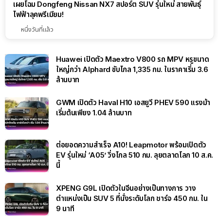
เผยโฉม Dongfeng Nissan NX7 สปอร์ต SUV รุ่นใหม่ สายพันธุ์
ไฟฟ้าลุคพรีเมียม!
หนึ่งวันที่แล้ว
Huawei เปิดตัว Maextro V800 รถ MPV หรูขนาด
ใหญ่กว่า Alphard ขับไกล 1,335 กม. ในราคาเริ่ม 3.6
ล้านบาท
GWM เปิดตัว Haval H10 เอสยูวี PHEV 590 แรงม้า
เริ่มต้นเพียง 1.04 ล้านบาท
ต่อยอดความสำเร็จ A10! Leapmotor พร้อมเปิดตัว
EV รุ่นใหม่ ‘A05’ วิ่งไกล 510 กม. ลุยตลาดโลก 10 ส.ค.
นี้
XPENG G9L เปิดตัวในจีนอย่างเป็นทางการ วาง
ตำแหน่งเป็น SUV 5 ที่นั่งระดับโลก ชาร์จ 450 กม. ใน
9 นาที