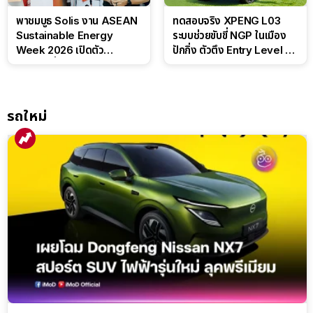
พาชมบูธ Solis งาน ASEAN
ทดสอบจริง XPENG L03
Sustainable Energy
ระบบช่วยขับขี่ NGP ในเมือง
Week 2026 เปิดตัว
ปักกิ่ง ตัวตึง Entry Level ที่
แบตเตอรี่ IntelliHouse และ
ทำได้เกินตัว
EverCORE โซลูชัน ESS ครบ
วงจร
รถใหม่