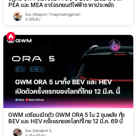
PEA และ MEA ชาร์จรถยนต์ไฟฟ้าราคาประหยัด
โดย
Attapon Thaphaengphan
3 ปีที่แล้ว
GWM เตรียมเปิดตัว GWM ORA 5 ใน 2 ขุมพลัง ทั้ง
BEV และ HEV ครั้งแรกของโลกที่ไทย 12 มี.ค. 69 นี้
โดย
Sahakrit S
5 เดือนที่แล้ว