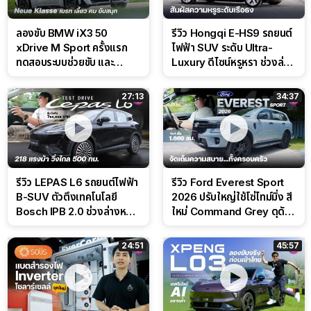
ลองขับ BMW iX3 50
รีวิว Hongqi E-HS9 รถยนต์
xDrive M Sport ครั้งแรก
ไฟฟ้า SUV ระดับ Ultra-
ทดสอบระบบช่วยขับ และ
Luxury ดีไซน์หรูหรา ช่วงล่าง
Performance แบบจัดเต็มใน
CDC นุ่มหนึบเหนือระดับ
สนาม
27:13
34:37
รีวิว LEPAS L6 รถยนต์ไฟฟ้า
รีวิว Ford Everest Sport
B-SUV ตัวตึงเทคโนโลยี
2026 ปรับใหญ่ใช้โซ่ไทม์มิ่ง สี
Bosch IPB 2.0 ช่วงล่างหนึบ
ใหม่ Command Grey ดุดัน
ลุ้นราคา 7 แสนต้น
สไตล์ครอบครัวสายลุย
24:51
45:57