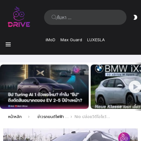
ค้นหา:
ส
ผิ
iMoD
Max Guard
LUXESLA
เมนู
เรื่อง
ล่าสุด
คุณอยู่ที่นี่:
หน้าหลัก
ข่าวรถยนต์ไฟฟ้า EV ล่าสุด
Nio ปล่อยวิดีโอโชว์ระบบช่วงล่างสุดเทพอย่าง SkyRide คลิปที่ 2