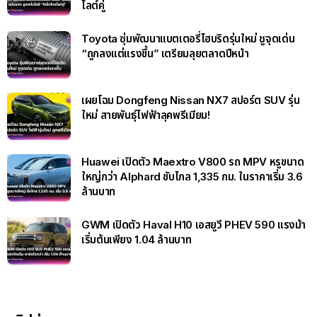
ไลต์คู่
Toyota ซุ่มพัฒนาแบตเตอรี่ไฮบริดรุ่นใหม่ ชูจุดเด่น
“ถูกลงแต่แรงขึ้น” เตรียมลุยตลาดปีหน้า
เผยโฉม Dongfeng Nissan NX7 สปอร์ต SUV รุ่น
ใหม่ สายพันธุ์ไฟฟ้าลุคพรีเมียม!
Huawei เปิดตัว Maextro V800 รถ MPV หรูขนาด
ใหญ่กว่า Alphard ขับไกล 1,335 กม. ในราคาเริ่ม 3.6
ล้านบาท
GWM เปิดตัว Haval H10 เอสยูวี PHEV 590 แรงม้า
เริ่มต้นเพียง 1.04 ล้านบาท