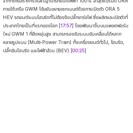
จากที่เคยสร้างกระแสในฐานะรถยนต์ไฟฟ้า 100% ล่าสุดแบรนด์ ORA
ภายใต้เครือ GWM ได้ขยับขยายเซกเมนต์ด้วยการเปิดตัว ORA 5
HEV รถยนต์ระบบไฮบริดที่ไม่ต้องง้อปลั๊กชาร์จไฟ ซึ่งผลิตและเปิดตัวที่
ประเทศไทยเป็นที่แรกของโลก [
17:57
] โดยพัฒนาขึ้นบนแพลตฟอร์ม
ใหม่ GWM 1 ที่ยืดหยุ่นสูง สามารถรองรับระบบขับเคลื่อนได้หลาก
หลายรูปแบบ (Multi-Power Train) ทั้งเครื่องยนต์ทั่วไป, ไฮบริด,
ปลั๊กอินไฮบริด และไฟฟ้าล้วน (BEV) [
00:25
]