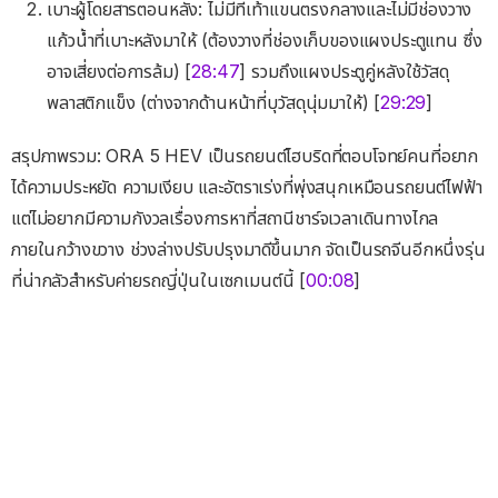
เบาะผู้โดยสารตอนหลัง: ไม่มีที่เท้าแขนตรงกลางและไม่มีช่องวาง
แก้วน้ำที่เบาะหลังมาให้ (ต้องวางที่ช่องเก็บของแผงประตูแทน ซึ่ง
อาจเสี่ยงต่อการล้ม) [
28:47
] รวมถึงแผงประตูคู่หลังใช้วัสดุ
พลาสติกแข็ง (ต่างจากด้านหน้าที่บุวัสดุนุ่มมาให้) [
29:29
]
สรุปภาพรวม: ORA 5 HEV เป็นรถยนต์ไฮบริดที่ตอบโจทย์คนที่อยาก
ได้ความประหยัด ความเงียบ และอัตราเร่งที่พุ่งสนุกเหมือนรถยนต์ไฟฟ้า
แต่ไม่อยากมีความกังวลเรื่องการหาที่สถานีชาร์จเวลาเดินทางไกล
ภายในกว้างขวาง ช่วงล่างปรับปรุงมาดีขึ้นมาก จัดเป็นรถจีนอีกหนึ่งรุ่น
ที่น่ากลัวสำหรับค่ายรถญี่ปุ่นในเซกเมนต์นี้ [
00:08
]