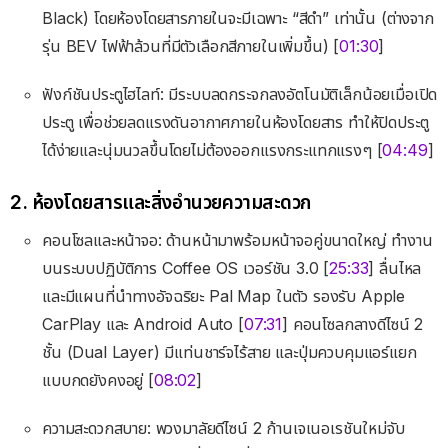
Black) โดยห้องโดยสารภายในจะมีเฉพาะ “สีดำ” เท่านั้น (ต่างจาก
รุ่น BEV ไฟฟ้าล้วนที่มีตัวเลือกสีภายในเพิ่มขึ้น) [
01:30
]
ฟังก์ชันประตูไฮไลท์: มีระบบลดกระจกลงอัตโนมัติเล็กน้อยเมื่อเปิด
ประตู เพื่อช่วยลดแรงดันอากาศภายในห้องโดยสาร ทำให้ปิดประตู
ได้ง่ายและนุ่มนวลขึ้นโดยไม่ต้องออกแรงกระแทกแรงๆ [
04:49
]
2. ห้องโดยสารและสิ่งอำนวยความสะดวก
คอนโซลและหน้าจอ: ด้านหน้ามาพร้อมหน้าจอคู่ขนาดใหญ่ ทำงาน
บนระบบปฏิบัติการ Coffee OS เวอร์ชัน 3.0 [
25:33
] ลื่นไหล
และมีแผนที่นำทางอัจฉริยะ Pal Map ในตัว รองรับ Apple
CarPlay และ Android Auto [
07:31
] คอนโซลกลางดีไซน์ 2
ชั้น (Dual Layer) มีแท่นชาร์จไร้สาย และปุ่มควบคุมแอร์แยก
แบบกดยังคงอยู่ [
08:02
]
ความสะดวกสบาย: พวงมาลัยดีไซน์ 2 ก้านเจเนอเรชันใหม่จับ