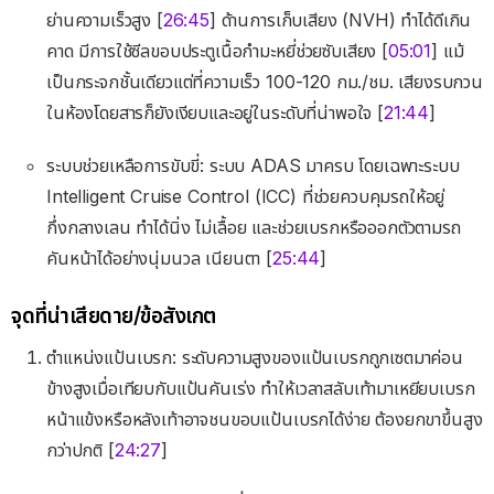
ย่านความเร็วสูง [
26:45
] ด้านการเก็บเสียง (NVH) ทำได้ดีเกิน
คาด มีการใช้ซีลขอบประตูเนื้อกำมะหยี่ช่วยซับเสียง [
05:01
] แม้
เป็นกระจกชั้นเดียวแต่ที่ความเร็ว 100-120 กม./ชม. เสียงรบกวน
ในห้องโดยสารก็ยังเงียบและอยู่ในระดับที่น่าพอใจ [
21:44
]
ระบบช่วยเหลือการขับขี่: ระบบ ADAS มาครบ โดยเฉพาะระบบ
Intelligent Cruise Control (ICC) ที่ช่วยควบคุมรถให้อยู่
กึ่งกลางเลน ทำได้นิ่ง ไม่เลื้อย และช่วยเบรกหรือออกตัวตามรถ
คันหน้าได้อย่างนุ่มนวล เนียนตา [
25:44
]
จุดที่น่าเสียดาย/ข้อสังเกต
ตำแหน่งแป้นเบรก: ระดับความสูงของแป้นเบรกถูกเซตมาค่อน
ข้างสูงเมื่อเทียบกับแป้นคันเร่ง ทำให้เวลาสลับเท้ามาเหยียบเบรก
หน้าแข้งหรือหลังเท้าอาจชนขอบแป้นเบรกได้ง่าย ต้องยกขาขึ้นสูง
กว่าปกติ [
24:27
]