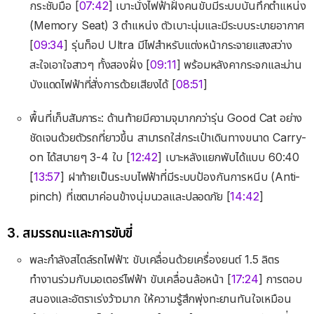
กระชับมือ [
07:42
] เบาะนั่งไฟฟ้าฝั่งคนขับมีระบบบันทึกตำแหน่ง
(Memory Seat) 3 ตำแหน่ง ตัวเบาะนุ่มและมีระบบระบายอากาศ
[
09:34
] รุ่นท็อป Ultra มีไฟสำหรับแต่งหน้ากระจายแสงสว่าง
สะใจเอาใจสาวๆ ทั้งสองฝั่ง [
09:11
] พร้อมหลังคากระจกและม่าน
บังแดดไฟฟ้าที่สั่งการด้วยเสียงได้ [
08:51
]
พื้นที่เก็บสัมภาระ: ด้านท้ายมีความจุมากกว่ารุ่น Good Cat อย่าง
ชัดเจนด้วยตัวรถที่ยาวขึ้น สามารถใส่กระเป๋าเดินทางขนาด Carry-
on ได้สบายๆ 3-4 ใบ [
12:42
] เบาะหลังแยกพับได้แบบ 60:40
[
13:57
] ฝาท้ายเป็นระบบไฟฟ้าที่มีระบบป้องกันการหนีบ (Anti-
pinch) ที่เซตมาค่อนข้างนุ่มนวลและปลอดภัย [
14:42
]
3. สมรรถนะและการขับขี่
พละกำลังสไตล์รถไฟฟ้า: ขับเคลื่อนด้วยเครื่องยนต์ 1.5 ลิตร
ทำงานร่วมกับมอเตอร์ไฟฟ้า ขับเคลื่อนล้อหน้า [
17:24
] การตอบ
สนองและอัตราเร่งว้าวมาก ให้ความรู้สึกพุ่งทะยานทันใจเหมือน