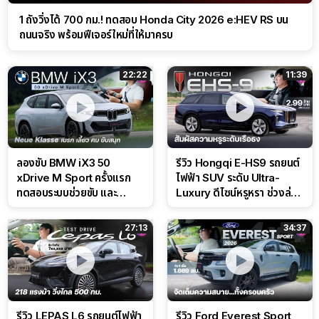
1 ถังวิ่งได้ 700 กม.! ทดสอบ Honda City 2026 e:HEV RS บน
ถนนจริง พร้อมฟีเจอร์ใหม่ที่ให้มาครบ
22:22
11:39
ลองขับ BMW iX3 50
รีวิว Hongqi E-HS9 รถยนต์
xDrive M Sport ครั้งแรก
ไฟฟ้า SUV ระดับ Ultra-
ทดสอบระบบช่วยขับ และ
Luxury ดีไซน์หรูหรา ช่วงล่าง
Performance แบบจัดเต็มใน
CDC นุ่มหนึบเหนือระดับ
สนาม
27:13
34:37
รีวิว LEPAS L6 รถยนต์ไฟฟ้า
รีวิว Ford Everest Sport