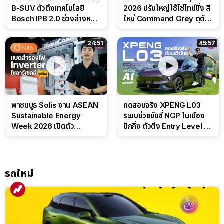
B-SUV ตัวตึงเทคโนโลยี
2026 ปรับใหญ่ใช้โซ่ไทม์มิ่ง สี
Bosch IPB 2.0 ช่วงล่างหนึบ
ใหม่ Command Grey ดุดัน
ลุ้นราคา 7 แสนต้น
สไตล์ครอบครัวสายลุย
24:51
45:57
พาชมบูธ Solis งาน ASEAN
ทดสอบจริง XPENG L03
Sustainable Energy
ระบบช่วยขับขี่ NGP ในเมือง
Week 2026 เปิดตัว
ปักกิ่ง ตัวตึง Entry Level ที่
แบตเตอรี่ IntelliHouse และ
ทำได้เกินตัว
EverCORE โซลูชัน ESS ครบ
วงจร
รถใหม่