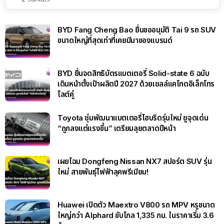
BYD Fang Cheng Bao ยื่นขออนุมัติ Tai 9 รถ SUV
ขนาดใหญ่ที่สุดเท่าที่เคยมีมาของแบรนด์
BYD ยื่นจดสิทธิบัตรแบตเตอรี่ Solid-state 6 ฉบับ
เดินหน้าตั้งเป้าผลิตปี 2027 ด้วยเซลล์แคโทดอิเล็กโทร
ไลต์คู่
Toyota ซุ่มพัฒนาแบตเตอรี่ไฮบริดรุ่นใหม่ ชูจุดเด่น
“ถูกลงแต่แรงขึ้น” เตรียมลุยตลาดปีหน้า
เผยโฉม Dongfeng Nissan NX7 สปอร์ต SUV รุ่น
ใหม่ สายพันธุ์ไฟฟ้าลุคพรีเมียม!
Huawei เปิดตัว Maextro V800 รถ MPV หรูขนาด
ใหญ่กว่า Alphard ขับไกล 1,335 กม. ในราคาเริ่ม 3.6