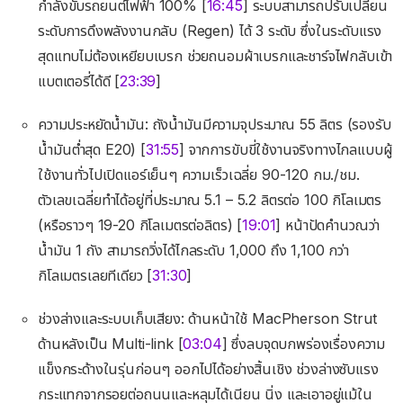
กำลังขับรถยนต์ไฟฟ้า 100% [
16:45
] ระบบสามารถปรับเปลี่ยน
ระดับการดึงพลังงานกลับ (Regen) ได้ 3 ระดับ ซึ่งในระดับแรง
สุดแทบไม่ต้องเหยียบเบรก ช่วยถนอมผ้าเบรกและชาร์จไฟกลับเข้า
แบตเตอรี่ได้ดี [
23:39
]
ความประหยัดน้ำมัน: ถังน้ำมันมีความจุประมาณ 55 ลิตร (รองรับ
น้ำมันต่ำสุด E20) [
31:55
] จากการขับขี่ใช้งานจริงทางไกลแบบผู้
ใช้งานทั่วไปเปิดแอร์เย็นๆ ความเร็วเฉลี่ย 90-120 กม./ชม.
ตัวเลขเฉลี่ยทำได้อยู่ที่ประมาณ 5.1 – 5.2 ลิตรต่อ 100 กิโลเมตร
(หรือราวๆ 19-20 กิโลเมตรต่อลิตร) [
19:01
] หน้าปัดคำนวณว่า
น้ำมัน 1 ถัง สามารถวิ่งได้ไกลระดับ 1,000 ถึง 1,100 กว่า
กิโลเมตรเลยทีเดียว [
31:30
]
ช่วงล่างและระบบเก็บเสียง: ด้านหน้าใช้ MacPherson Strut
ด้านหลังเป็น Multi-link [
03:04
] ซึ่งลบจุดบกพร่องเรื่องความ
แข็งกระด้างในรุ่นก่อนๆ ออกไปได้อย่างสิ้นเชิง ช่วงล่างซับแรง
กระแทกจากรอยต่อถนนและหลุมได้เนียน นิ่ง และเอาอยู่แม้ใน