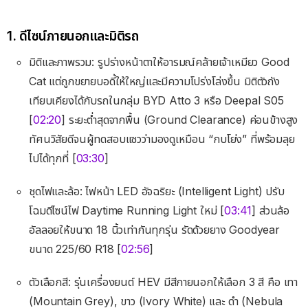
1. ดีไซน์ภายนอกและมิติรถ
มิติและภาพรวม: รูปร่างหน้าตาให้อารมณ์คล้ายเจ้าเหมียว Good
Cat แต่ถูกขยายบอดี้ให้ใหญ่และมีความโปร่งโล่งขึ้น มิติตัวถัง
เทียบเคียงได้กับรถในกลุ่ม BYD Atto 3 หรือ Deepal S05
[
02:20
] ระยะต่ำสุดจากพื้น (Ground Clearance) ค่อนข้างสูง
ทัศนวิสัยดีจนผู้ทดสอบแซวว่ามองดูเหมือน “กบโย่ง” ที่พร้อมลุย
ไปได้ทุกที่ [
03:30
]
ชุดไฟและล้อ: ไฟหน้า LED อัจฉริยะ (Intelligent Light) ปรับ
โฉมดีไซน์ไฟ Daytime Running Light ใหม่ [
03:41
] ส่วนล้อ
อัลลอยให้ขนาด 18 นิ้วเท่ากันทุกรุ่น รัดด้วยยาง Goodyear
ขนาด 225/60 R18 [
02:56
]
ตัวเลือกสี: รุ่นเครื่องยนต์ HEV มีสีภายนอกให้เลือก 3 สี คือ เทา
(Mountain Grey), ขาว (Ivory White) และ ดำ (Nebula