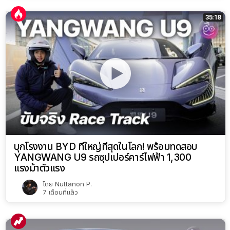
35:18
บุกโรงงาน BYD ที่ใหญ่ที่สุดในโลก! พร้อมทดสอบ
YANGWANG U9 รถซุปเปอร์คาร์ไฟฟ้า 1,300
แรงม้าตัวแรง
โดย
Nuttanon P.
7 เดือนที่แล้ว