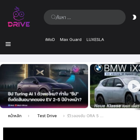
ค้นหา:
ส
ผิ
iMoD
Max Guard
LUXESLA
เมนู
เรื่อง
ล่าสุด
คุณอยู่ที่นี่:
หน้าหลัก
Test Drive
รีวิวลองขับ ORA 5 HEV ไฮบริดจีน น้ำมัน 1 ถัง 1,000 กม. ให้มาดีขนาดนี้รถญี่ปุ่นมีหนาว