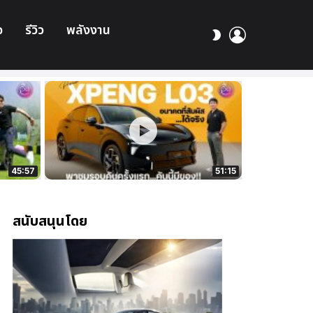
อ
รีวิว
พลังงาน
เข้า
สลับ
สู่
ผิว
ระบบ
45:57
51:15
สนับสนุนโดย