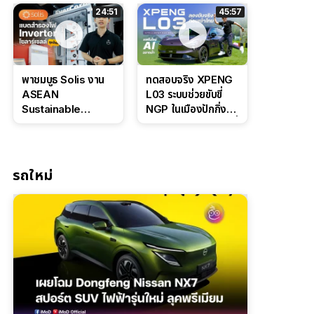
ล่างหนึบ ลุ้นราคา 7
ดุดันสไตล์ครอบครัว
24:51
45:57
แสนต้น
สายลุย
พาชมบูธ Solis งาน
ทดสอบจริง XPENG
ASEAN
L03 ระบบช่วยขับขี่
Sustainable
NGP ในเมืองปักกิ่ง
Energy Week
ตัวตึง Entry Level ที่
2026 เปิดตัว
ทำได้เกินตัว
แบตเตอรี่
IntelliHouse และ
รถใหม่
EverCORE โซลูชัน
ESS ครบวงจร