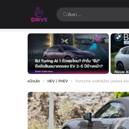
ค้นหา:
เรื่อง
ล่าสุด
คุณอยู่ที่นี่:
หน้าหลัก
HEV / PHEV
Porsche จดสิทธิบัตร มอเตอร์ Axial-Flux เตรียมใช้ในรถไฮบริด เ