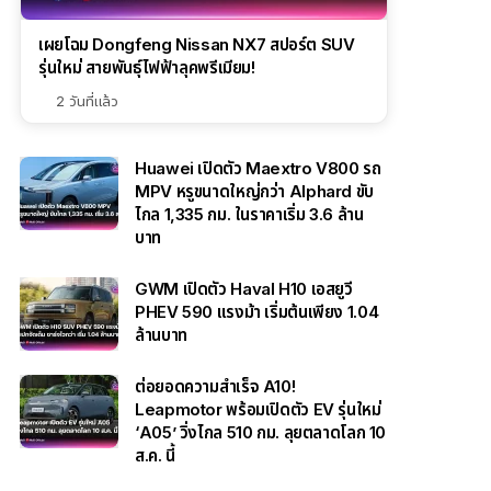
เผยโฉม Dongfeng Nissan NX7 สปอร์ต SUV
รุ่นใหม่ สายพันธุ์ไฟฟ้าลุคพรีเมียม!
2 วันที่แล้ว
Huawei เปิดตัว Maextro V800 รถ
MPV หรูขนาดใหญ่กว่า Alphard ขับ
ไกล 1,335 กม. ในราคาเริ่ม 3.6 ล้าน
บาท
GWM เปิดตัว Haval H10 เอสยูวี
PHEV 590 แรงม้า เริ่มต้นเพียง 1.04
ล้านบาท
ต่อยอดความสำเร็จ A10!
Leapmotor พร้อมเปิดตัว EV รุ่นใหม่
‘A05’ วิ่งไกล 510 กม. ลุยตลาดโลก 10
ส.ค. นี้