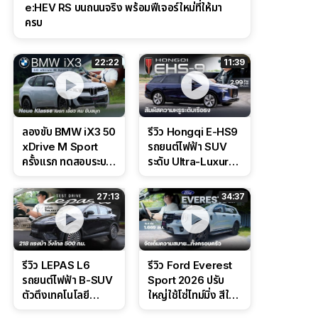
e:HEV RS บนถนนจริง พร้อมฟีเจอร์ใหม่ที่ให้มา
ครบ
22:22
11:39
ลองขับ BMW iX3 50
รีวิว Hongqi E-HS9
xDrive M Sport
รถยนต์ไฟฟ้า SUV
ครั้งแรก ทดสอบระบบ
ระดับ Ultra-Luxury
ช่วยขับ และ
ดีไซน์หรูหรา ช่วงล่าง
Performance แบบ
CDC นุ่มหนึบเหนือ
27:13
34:37
จัดเต็มในสนาม
ระดับ
รีวิว LEPAS L6
รีวิว Ford Everest
รถยนต์ไฟฟ้า B-SUV
Sport 2026 ปรับ
ตัวตึงเทคโนโลยี
ใหญ่ใช้โซ่ไทม์มิ่ง สีใหม่
Bosch IPB 2.0 ช่วง
Command Grey