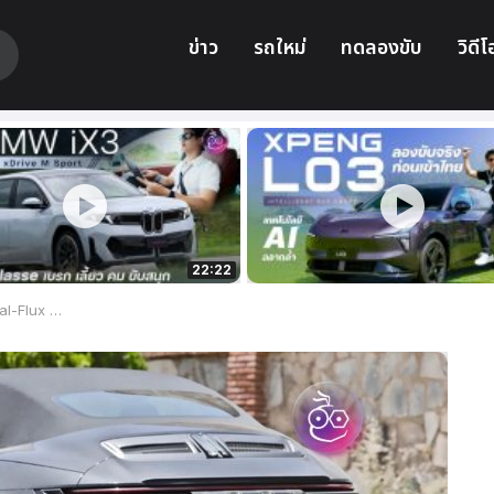
ข่าว
รถใหม่
ทดลองขับ
วิดีโ
22:22
บา เล็ก แต่แรง!