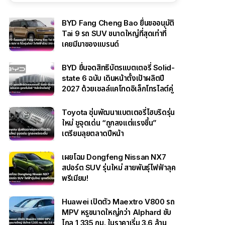
BYD Fang Cheng Bao ยื่นขออนุมัติ
Tai 9 รถ SUV ขนาดใหญ่ที่สุดเท่าที่
เคยมีมาของแบรนด์
BYD ยื่นจดสิทธิบัตรแบตเตอรี่ Solid-
state 6 ฉบับ เดินหน้าตั้งเป้าผลิตปี
2027 ด้วยเซลล์แคโทดอิเล็กโทรไลต์คู่
Toyota ซุ่มพัฒนาแบตเตอรี่ไฮบริดรุ่น
ใหม่ ชูจุดเด่น “ถูกลงแต่แรงขึ้น”
เตรียมลุยตลาดปีหน้า
เผยโฉม Dongfeng Nissan NX7
สปอร์ต SUV รุ่นใหม่ สายพันธุ์ไฟฟ้าลุค
พรีเมียม!
Huawei เปิดตัว Maextro V800 รถ
MPV หรูขนาดใหญ่กว่า Alphard ขับ
ไกล 1,335 กม. ในราคาเริ่ม 3.6 ล้าน