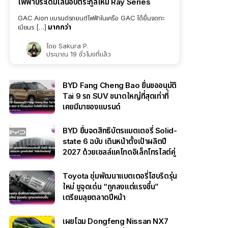
ไฟฟ้าประเดิมไลน์อัปตระกูลใหม่ Ray Series
GAC Aion แบรนด์รถยนต์ไฟฟ้าในเครือ GAC ได้ยื่นจดทะ
มากกว่า
เบียนร […]
โดย
Sakura P.
ประมาณ 19 ชั่วโมงที่แล้ว
BYD Fang Cheng Bao ยื่นขออนุมัติ
Tai 9 รถ SUV ขนาดใหญ่ที่สุดเท่าที่
เคยมีมาของแบรนด์
BYD ยื่นจดสิทธิบัตรแบตเตอรี่ Solid-
state 6 ฉบับ เดินหน้าตั้งเป้าผลิตปี
2027 ด้วยเซลล์แคโทดอิเล็กโทรไลต์คู่
Toyota ซุ่มพัฒนาแบตเตอรี่ไฮบริดรุ่น
ใหม่ ชูจุดเด่น “ถูกลงแต่แรงขึ้น”
เตรียมลุยตลาดปีหน้า
เผยโฉม Dongfeng Nissan NX7