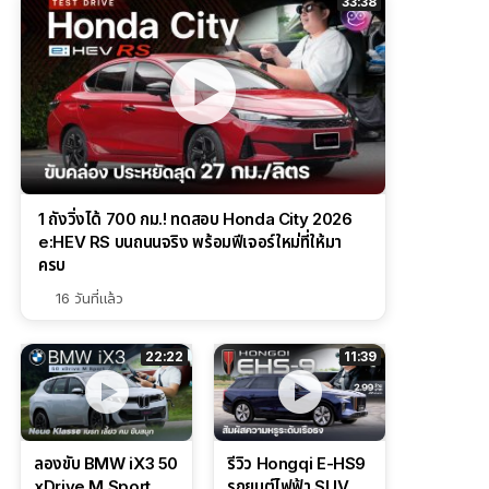
33:38
1 ถังวิ่งได้ 700 กม.! ทดสอบ Honda City 2026
e:HEV RS บนถนนจริง พร้อมฟีเจอร์ใหม่ที่ให้มา
ครบ
16 วันที่แล้ว
22:22
11:39
ลองขับ BMW iX3 50
รีวิว Hongqi E-HS9
xDrive M Sport
รถยนต์ไฟฟ้า SUV