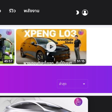
อ
รีวิว
พลังงาน
เข้า
สลับ
สู่
ผิว
ระบบ
45:57
51:15