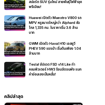
สปอร์ต SUV รุ่นใหม่ สายพันธุ์ไฟฟ้าลุค
พรีเมียม!
Huawei เปิดตัว Maextro V800 รถ
MPV หรูขนาดใหญ่กว่า Alphard ขับ
ไกล 1,335 กม. ในราคาเริ่ม 3.6 ล้าน
บาท
GWM เปิดตัว Haval H10 เอสยูวี
PHEV 590 แรงม้า เริ่มต้นเพียง 1.04
ล้านบาท
Tesla! อัปเดต FSD v14 Lite ทำ
คอมพิวเตอร์ HW3 ร้อนจัดจนพัง แบก
ค่าซ่อมเองเป็นหมื่น!
คลิปล่าสุด