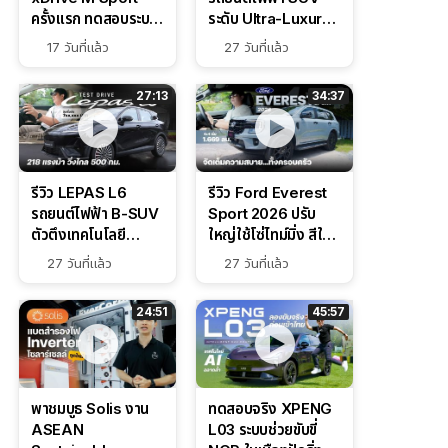
ครั้งแรก ทดสอบระบบ
ระดับ Ultra-Luxury
ช่วยขับ และ
ดีไซน์หรูหรา ช่วงล่าง
17 วันที่แล้ว
27 วันที่แล้ว
Performance แบบ
CDC นุ่มหนึบเหนือ
จัดเต็มในสนาม
ระดับ
27:13
34:37
รีวิว LEPAS L6
รีวิว Ford Everest
รถยนต์ไฟฟ้า B-SUV
Sport 2026 ปรับ
ตัวตึงเทคโนโลยี
ใหญ่ใช้โซ่ไทม์มิ่ง สีใหม่
Bosch IPB 2.0 ช่วง
Command Grey
27 วันที่แล้ว
27 วันที่แล้ว
ล่างหนึบ ลุ้นราคา 7
ดุดันสไตล์ครอบครัว
แสนต้น
สายลุย
24:51
45:57
พาชมบูธ Solis งาน
ทดสอบจริง XPENG
ASEAN
L03 ระบบช่วยขับขี่