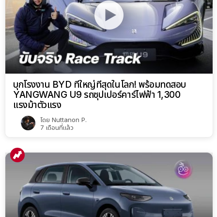
บุกโรงงาน BYD ที่ใหญ่ที่สุดในโลก! พร้อมทดสอบ
YANGWANG U9 รถซุปเปอร์คาร์ไฟฟ้า 1,300
แรงม้าตัวแรง
โดย
Nuttanon P.
7 เดือนที่แล้ว