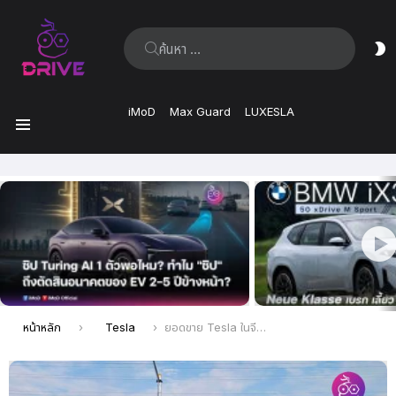
ค้นหา:
ส
ผิ
iMoD
Max Guard
LUXESLA
เมนู
เรื่อง
ล่าสุด
คุณอยู่ที่นี่:
หน้าหลัก
Tesla
ยอดขาย Tesla ในจีนไม่แผ่ว พบการลงทะเบียนประกันภัยถึง 16,700 รายในสัปดาห์ที่ผ่านมา (มิ.ย. 2023)