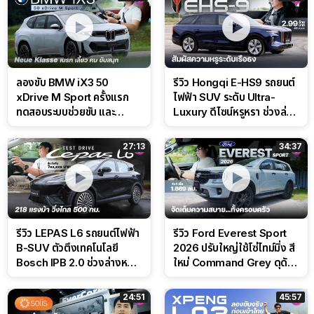
ลองขับ BMW iX3 50
รีวิว Hongqi E-HS9 รถยนต์
xDrive M Sport ครั้งแรก
ไฟฟ้า SUV ระดับ Ultra-
ทดสอบระบบช่วยขับ และ
Luxury ดีไซน์หรูหรา ช่วงล่าง
Performance แบบจัดเต็มใน
CDC นุ่มหนึบเหนือระดับ
สนาม
27:13
34:37
รีวิว LEPAS L6 รถยนต์ไฟฟ้า
รีวิว Ford Everest Sport
B-SUV ตัวตึงเทคโนโลยี
2026 ปรับใหญ่ใช้โซ่ไทม์มิ่ง สี
Bosch IPB 2.0 ช่วงล่างหนึบ
ใหม่ Command Grey ดุดัน
ลุ้นราคา 7 แสนต้น
สไตล์ครอบครัวสายลุย
24:51
45:57