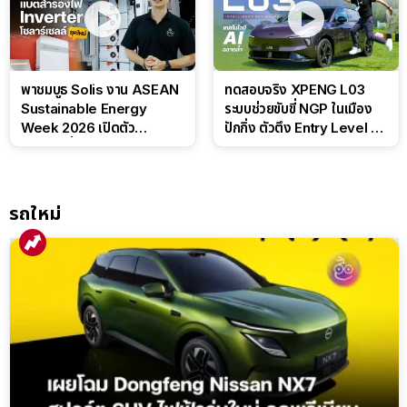
พาชมบูธ Solis งาน ASEAN
ทดสอบจริง XPENG L03
Sustainable Energy
ระบบช่วยขับขี่ NGP ในเมือง
Week 2026 เปิดตัว
ปักกิ่ง ตัวตึง Entry Level ที่
แบตเตอรี่ IntelliHouse และ
ทำได้เกินตัว
EverCORE โซลูชัน ESS ครบ
วงจร
รถใหม่