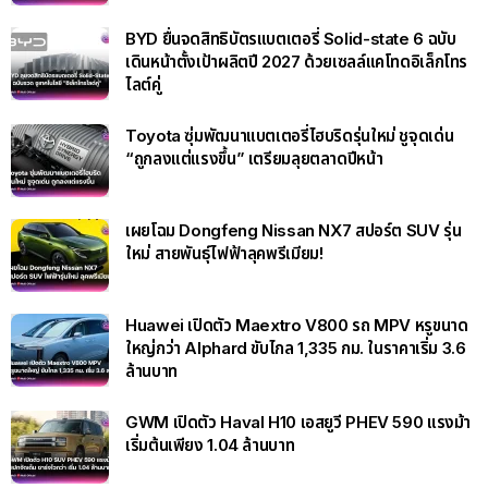
BYD ยื่นจดสิทธิบัตรแบตเตอรี่ Solid-state 6 ฉบับ
เดินหน้าตั้งเป้าผลิตปี 2027 ด้วยเซลล์แคโทดอิเล็กโทร
ไลต์คู่
Toyota ซุ่มพัฒนาแบตเตอรี่ไฮบริดรุ่นใหม่ ชูจุดเด่น
“ถูกลงแต่แรงขึ้น” เตรียมลุยตลาดปีหน้า
เผยโฉม Dongfeng Nissan NX7 สปอร์ต SUV รุ่น
ใหม่ สายพันธุ์ไฟฟ้าลุคพรีเมียม!
Huawei เปิดตัว Maextro V800 รถ MPV หรูขนาด
ใหญ่กว่า Alphard ขับไกล 1,335 กม. ในราคาเริ่ม 3.6
ล้านบาท
GWM เปิดตัว Haval H10 เอสยูวี PHEV 590 แรงม้า
เริ่มต้นเพียง 1.04 ล้านบาท