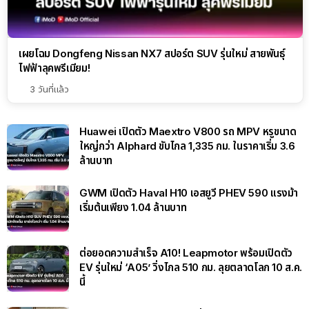
เผยโฉม Dongfeng Nissan NX7 สปอร์ต SUV รุ่นใหม่ สายพันธุ์
ไฟฟ้าลุคพรีเมียม!
3 วันที่แล้ว
Huawei เปิดตัว Maextro V800 รถ MPV หรูขนาด
ใหญ่กว่า Alphard ขับไกล 1,335 กม. ในราคาเริ่ม 3.6
ล้านบาท
GWM เปิดตัว Haval H10 เอสยูวี PHEV 590 แรงม้า
เริ่มต้นเพียง 1.04 ล้านบาท
ต่อยอดความสำเร็จ A10! Leapmotor พร้อมเปิดตัว
EV รุ่นใหม่ ‘A05’ วิ่งไกล 510 กม. ลุยตลาดโลก 10 ส.ค.
นี้