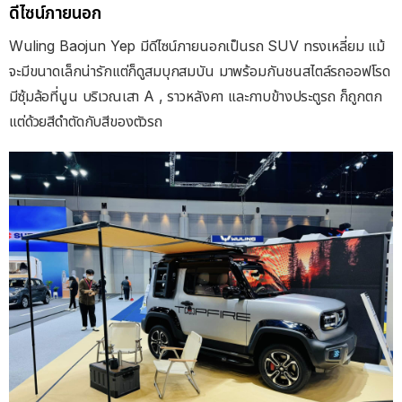
ดีไซน์ภายนอก
Wuling Baojun Yep มีดีไซน์ภายนอกเป็นรถ SUV ทรงเหลี่ยม แม้
จะมีขนาดเล็กน่ารักแต่ก็ดูสมบุกสมบัน มาพร้อมกันชนสไตล์รถออฟโรด
มีซุ้มล้อที่นูน บริเวณเสา A , ราวหลังคา และกาบข้างประตูรถ ก็ถูกตก
แต่ด้วยสีดำตัดกับสีของตัวรถ