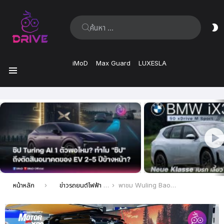
ค้นหา:
ส
ผิ
iMoD
Max Guard
LUXESLA
เมนู
เรื่อง
ล่าสุด
คุณอยู่ที่นี่:
หน้าหลัก
ข่าวรถยนต์ไฟฟ้า EV ล่าสุด
พาชม Wuling Baojun Yep รถไซส์เล็กน่ารัก 3 ประตู ไฟฟ้าวิ่งไกล 303 กม. ชมคันจริงได้ที่งาน Motor Expo 2023 ครั้งที่ 40