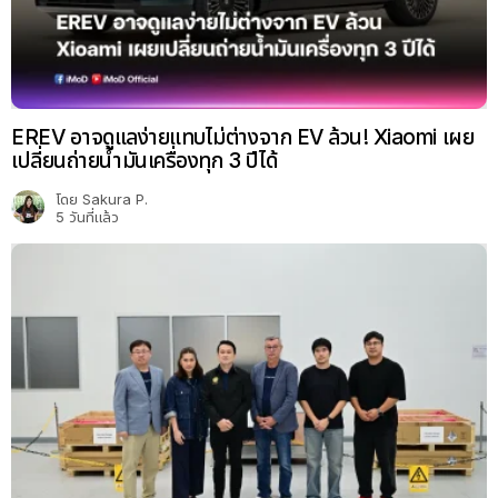
EREV อาจดูแลง่ายแทบไม่ต่างจาก EV ล้วน! Xiaomi เผย
เปลี่ยนถ่ายน้ำมันเครื่องทุก 3 ปีได้
โดย
Sakura P.
5 วันที่แล้ว