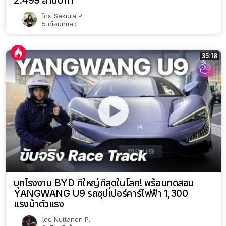
2.499 ล้านบาท
โดย
Sakura P.
5 เดือนที่แล้ว
35:18
บุกโรงงาน BYD ที่ใหญ่ที่สุดในโลก! พร้อมทดสอบ
YANGWANG U9 รถซุปเปอร์คาร์ไฟฟ้า 1,300
แรงม้าตัวแรง
โดย
Nuttanon P.