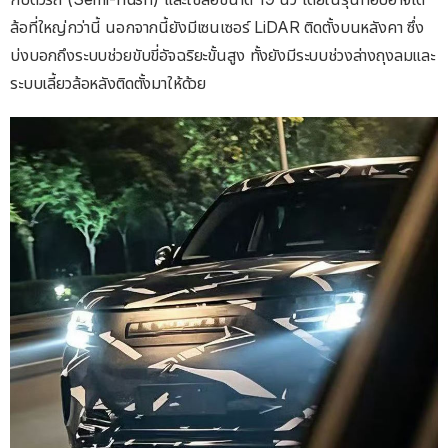
ล้อที่ใหญ่กว่านี้ นอกจากนี้ยังมีเซนเซอร์ LiDAR ติดตั้งบนหลังคา ซึ่ง
บ่งบอกถึงระบบช่วยขับขี่อัจฉริยะขั้นสูง ทั้งยังมีระบบช่วงล่างถุงลมและ
ระบบเลี้ยวล้อหลังติดตั้งมาให้ด้วย