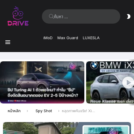
ค้นหา:
ส
ผิ
iMoD
Max Guard
LUXESLA
เมนู
เรื่อง
ล่าสุด
คุณอยู่ที่นี่:
หน้าหลัก
Spy Shot
หลุดภาพคันจริง! Xiaomi Sky Nomad N90 เอสยูวีไซส์ยักษ์คันแรกของค่าย มาพร้อมเต็นท์บนหลังคาเอาใจสายแคมป์