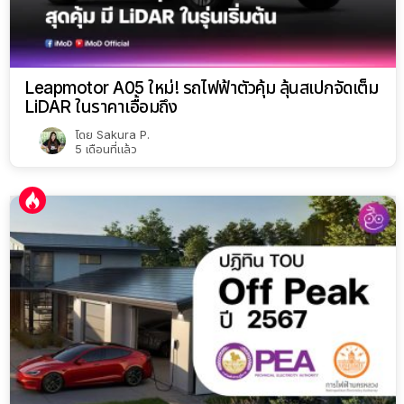
Leapmotor A05 ใหม่! รถไฟฟ้าตัวคุ้ม ลุ้นสเปกจัดเต็ม
LiDAR ในราคาเอื้อมถึง
โดย
Sakura P.
5 เดือนที่แล้ว