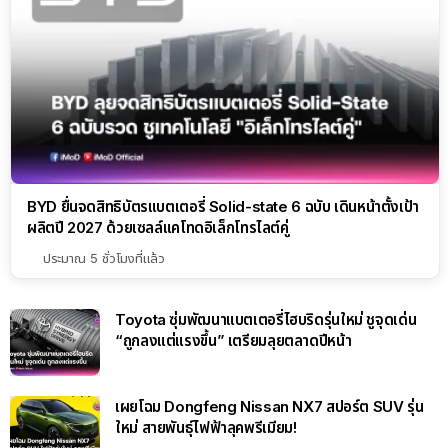
BYD ยื่นจดสิทธิบัตรแบตเตอรี่ Solid-state 6 ฉบับ เดินหน้าตั้งเป้า
ผลิตปี 2027 ด้วยเซลล์แคโทดอิเล็กโทรไลต์คู่
ประมาณ 5 ชั่วโมงที่แล้ว
Toyota ซุ่มพัฒนาแบตเตอรี่ไฮบริดรุ่นใหม่ ชูจุดเด่น
“ถูกลงแต่แรงขึ้น” เตรียมลุยตลาดปีหน้า
เผยโฉม Dongfeng Nissan NX7 สปอร์ต SUV รุ่น
ใหม่ สายพันธุ์ไฟฟ้าลุคพรีเมียม!