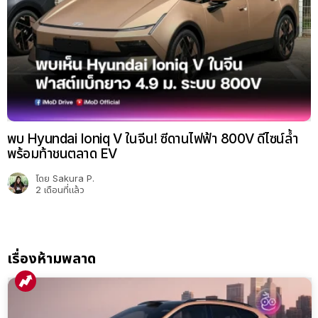
พบ Hyundai Ioniq V ในจีน! ซีดานไฟฟ้า 800V ดีไซน์ล้ำ
พร้อมท้าชนตลาด EV
โดย
Sakura P.
2 เดือนที่แล้ว
เรื่องห้ามพลาด