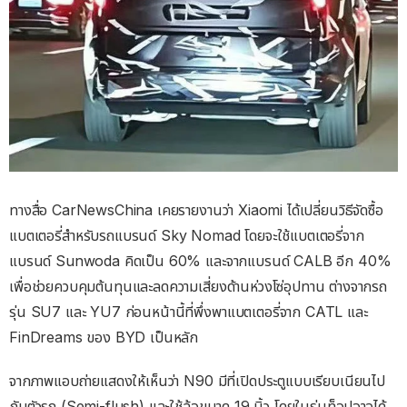
ทางสื่อ CarNewsChina เคยรายงานว่า Xiaomi ได้เปลี่ยนวิธีจัดซื้อ
แบตเตอรี่สำหรับรถแบรนด์ Sky Nomad โดยจะใช้แบตเตอรี่จาก
แบรนด์ Sunwoda คิดเป็น 60% และจากแบรนด์ CALB อีก 40%
เพื่อช่วยควบคุมต้นทุนและลดความเสี่ยงด้านห่วงโซ่อุปทาน ต่างจากรถ
รุ่น SU7 และ YU7 ก่อนหน้านี้ที่พึ่งพาแบตเตอรี่จาก CATL และ
FinDreams ของ BYD เป็นหลัก
จากภาพแอบถ่ายแสดงให้เห็นว่า N90 มีที่เปิดประตูแบบเรียบเนียนไป
กับตัวรถ (Semi-flush) และใช้ล้อขนาด 19 นิ้ว โดยในรุ่นท็อปอาจได้