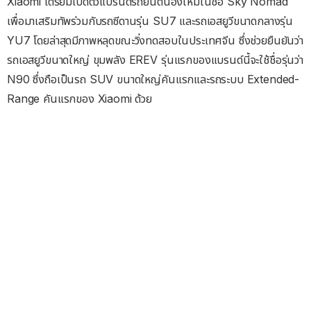
Xiaomi เตรียมเปิดตัวแบรนด์รถยนต์น้องใหม่ในชื่อ Sky Nomad
เพื่อมาเสริมทัพร่วมกับรถซีดานรุ่น SU7 และรถเอสยูวีขนาดกลางรุ่น
YU7 โดยล่าสุดมีภาพหลุดขณะวิ่งทดสอบในประเทศจีน ซึ่งช่วยยืนยันว่า
รถเอสยูวีขนาดใหญ่ ขุมพลัง EREV รุ่นแรกของแบรนด์นี้จะใช้ชื่อรุ่นว่า
N90 ซึ่งถือเป็นรถ SUV ขนาดใหญ่คันแรกและรถระบบ Extended-
Range คันแรกของ Xiaomi ด้วย