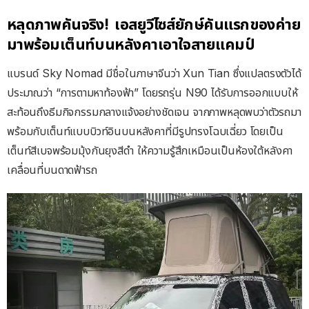
หลุดภาพคันจริง! เอสยูวีไซส์ยักษ์คันแรกของค่าย
มาพร้อมเต็นท์บนหลังคาเอาใจสายแคมป์
แบรนด์ Sky Nomad มีชื่อในภาษาจีนว่า Xun Tian ซึ่งแปลตรงตัวได้
ประมาณว่า “การตามหาท้องฟ้า” โดยรถรุ่น N90 ได้รับการออกแบบให้
สะท้อนถึงธีมกิจกรรมกลางแจ้งอย่างชัดเจน จากภาพหลุดพบว่าตัวรถมา
พร้อมกับเต็นท์แบบบิวท์อินบนหลังคาที่มีรูปทรงโฉบเฉี่ยว โดยเป็น
เต็นท์สีเบจพร้อมมุ้งกันยุงสีดำ ให้ความรู้สึกเหมือนเป็นห้องใต้หลังคา
เคลื่อนที่บนดาดฟ้ารถ