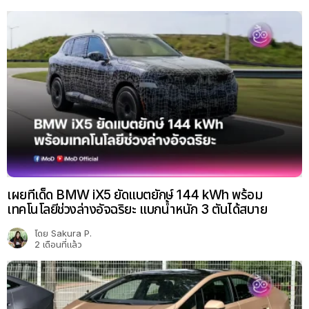
เผยทีเด็ด BMW iX5 ยัดแบตยักษ์ 144 kWh พร้อม
เทคโนโลยีช่วงล่างอัจฉริยะ แบกน้ำหนัก 3 ตันได้สบาย
โดย
Sakura P.
2 เดือนที่แล้ว