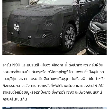
รถรุ่น N90 และแบรนด์ใหม่ของ Xiaomi นี้ ตั้งเป้าที่จะเจาะกลุ่มผู้ชื่น
ชอบการตั้งแคมป์ระดับหรูหรือ “Glamping” โดยเฉพาะ ซึ่งปัจจุบันรถ
เอสยูวีคู่แข่งหลายแบรนด์ในจีนต่างพากันชูจุดเด่นเรื่องฟังก์ชันสำหรับ
กิจกรรมกลางแจ้ง เช่น เบาะหลังที่พับได้ราบเรียบ และช่องจ่ายไฟ AC
สำหรับต่อหม้อชาบูหรือเตาปิ้งย่าง ซึ่งคาดว่า N90 จะมีฟังก์ชันเหล่านี้
ครบครันเช่นกัน