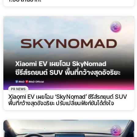
PR NEWS
Xiaomi EV เผยโฉม ‘SkyNomad’ ซีรีส์รถยนต์ SUV
พื้นที่กว้างสุดอัจฉริยะ ปรับเปลี่ยนฟังก์ชันได้ดั่งใจ