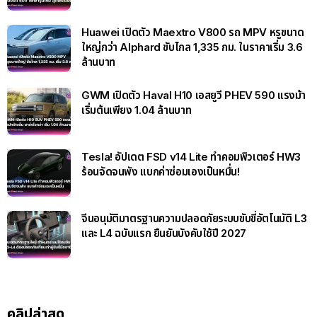
Huawei เปิดตัว Maextro V800 รถ MPV หรูขนาด
ใหญ่กว่า Alphard ขับไกล 1,335 กม. ในราคาเริ่ม 3.6
ล้านบาท
GWM เปิดตัว Haval H10 เอสยูวี PHEV 590 แรงม้า
เริ่มต้นเพียง 1.04 ล้านบาท
Tesla! อัปเดต FSD v14 Lite ทำคอมพิวเตอร์ HW3
ร้อนจัดจนพัง แบกค่าซ่อมเองเป็นหมื่น!
จีนอนุมัติมาตรฐานความปลอดภัยระบบขับขี่อัตโนมัติ L3
และ L4 ฉบับแรก ยืนยันบังคับใช้ปี 2027
คลิปล่าสุด