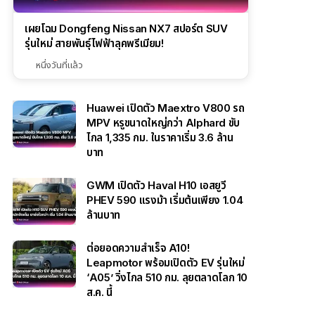
เผยโฉม Dongfeng Nissan NX7 สปอร์ต SUV
รุ่นใหม่ สายพันธุ์ไฟฟ้าลุคพรีเมียม!
หนึ่งวันที่แล้ว
Huawei เปิดตัว Maextro V800 รถ
MPV หรูขนาดใหญ่กว่า Alphard ขับ
ไกล 1,335 กม. ในราคาเริ่ม 3.6 ล้าน
บาท
GWM เปิดตัว Haval H10 เอสยูวี
PHEV 590 แรงม้า เริ่มต้นเพียง 1.04
ล้านบาท
ต่อยอดความสำเร็จ A10!
Leapmotor พร้อมเปิดตัว EV รุ่นใหม่
‘A05’ วิ่งไกล 510 กม. ลุยตลาดโลก 10
ส.ค. นี้