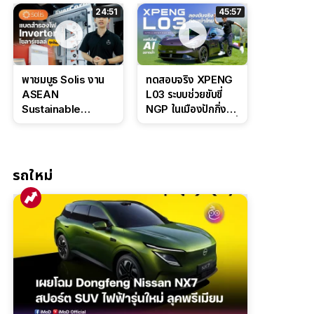
ล่างหนึบ ลุ้นราคา 7
ดุดันสไตล์ครอบครัว
24:51
45:57
แสนต้น
สายลุย
พาชมบูธ Solis งาน
ทดสอบจริง XPENG
ASEAN
L03 ระบบช่วยขับขี่
Sustainable
NGP ในเมืองปักกิ่ง
Energy Week
ตัวตึง Entry Level ที่
2026 เปิดตัว
ทำได้เกินตัว
แบตเตอรี่
IntelliHouse และ
รถใหม่
EverCORE โซลูชัน
ESS ครบวงจร