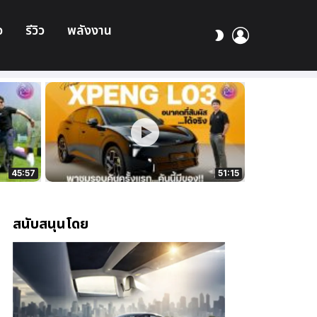
อ
รีวิว
พลังงาน
เข้า
สลับ
สู่
ผิว
ระบบ
45:57
51:15
สนับสนุนโดย