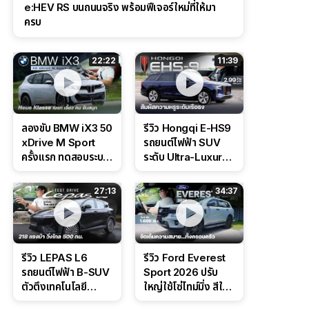
e:HEV RS บนถนนจริง พร้อมฟีเจอร์ใหม่ที่ให้มา
ครบ
22:22
11:39
ลองขับ BMW iX3 50
รีวิว Hongqi E-HS9
xDrive M Sport
รถยนต์ไฟฟ้า SUV
ครั้งแรก ทดสอบระบบ
ระดับ Ultra-Luxury
ช่วยขับ และ
ดีไซน์หรูหรา ช่วงล่าง
Performance แบบ
CDC นุ่มหนึบเหนือ
27:13
34:37
จัดเต็มในสนาม
ระดับ
รีวิว LEPAS L6
รีวิว Ford Everest
รถยนต์ไฟฟ้า B-SUV
Sport 2026 ปรับ
ตัวตึงเทคโนโลยี
ใหญ่ใช้โซ่ไทม์มิ่ง สีใหม่
Bosch IPB 2.0 ช่วง
Command Grey