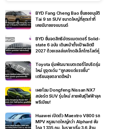
BYD Fang Cheng Bao ยื่นขออนุมัติ
Tai 9 รถ SUV ขนาดใหญ่ที่สุดเท่าที่
เคยมีมาของแบรนด์
BYD ยื่นจดสิทธิบัตรแบตเตอรี่ Solid-
state 6 ฉบับ เดินหน้าตั้งเป้าผลิตปี
2027 ด้วยเซลล์แคโทดอิเล็กโทรไลต์คู่
Toyota ซุ่มพัฒนาแบตเตอรี่ไฮบริดรุ่น
ใหม่ ชูจุดเด่น “ถูกลงแต่แรงขึ้น”
เตรียมลุยตลาดปีหน้า
เผยโฉม Dongfeng Nissan NX7
สปอร์ต SUV รุ่นใหม่ สายพันธุ์ไฟฟ้าลุค
พรีเมียม!
Huawei เปิดตัว Maextro V800 รถ
MPV หรูขนาดใหญ่กว่า Alphard ขับ
ไกล 1,335 กม. ในราคาเริ่ม 3.6 ล้าน