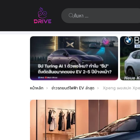
ค้นหา:
เรื่อง
ล่าสุด
คุณอยู่ที่นี่:
หน้าหลัก
ข่าวรถยนต์ไฟฟ้า EV ล่าสุด
Xpeng เผยสเปค Xpeng G6 SUV รุ่นปรับปรุ