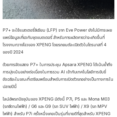
P7+ จะใช้แบตเตอรี่ลิเธียม (LFP) จาก Eve Power ยังไม่มีการเผย
แพร่ข้อมูลเกี่ยวกับชุดแบตเตอรี่ สำหรับการผลิตคาดว่าจะเกิดขึ้นที่
โรงงานกวางโจวของ XPENG โดยรถยนต์จะเปิดตัวในไตรมาสที่ 4
ของปี 2024
ด้วยการจัดแสดง P7+ ในการประชุม Apsara XPENG ได้เน้นย้ำถึง
การมุ่งเน้นอย่างต่อเนื่องในการรวม AI เข้ากับเทคโนโลยีการขับขี่
อัจฉริยะในขณะที่เตรียมพร้อมสำหรับการเปิดตัวรถอย่างเป็นทางการใน
ปลายปีนี้
ไลน์อัพรถปัจจุบันของ XPENG มีดังนี้ P7i, P5 และ Mona M03
(รถซีดานไฟฟ้า) / G6 และ G9 (รถ SUV ไฟฟ้า) / X9 (รถ MPV
ไฟฟ้า) สำหรับ P7i ครั้งหนึ่งเคยเป็นรุ่นที่ขายดีที่สุดสำหรับ XPENG