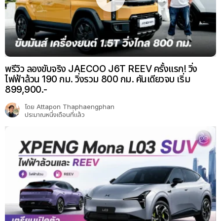
พรีวิว ลองขับจริง JAECOO J6T REEV ครั้งแรก! วิ่ง
ไฟฟ้าล้วน 190 กม. วิ่งรวม 800 กม. คันเดียวจบ เริ่ม
899,900.-
โดย
Attapon Thaphaengphan
ประมาณหนึ่งเดือนที่แล้ว