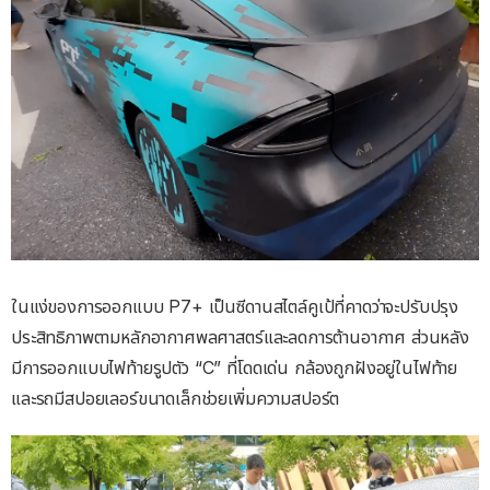
ในแง่ของการออกแบบ P7+ เป็นซีดานสไตล์คูเป้ที่คาดว่าจะปรับปรุง
ประสิทธิภาพตามหลักอากาศพลศาสตร์และลดการต้านอากาศ ส่วนหลัง
มีการออกแบบไฟท้ายรูปตัว “C” ที่โดดเด่น กล้องถูกฝังอยู่ในไฟท้าย
และรถมีสปอยเลอร์ขนาดเล็กช่วยเพิ่มความสปอร์ต