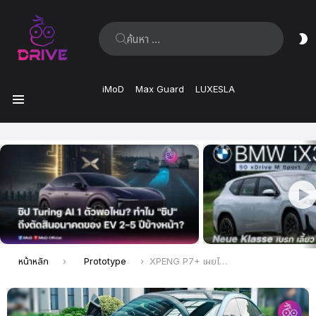
ค้นหา:
ส
ผิ
iMoD
Max Guard
LUXESLA
เมนู
เรื่อง
ล่าสุด
คุณอยู่ที่นี่:
หน้าหลัก
Prototype
XPENG P7+ เผยโฉมรถพรางตัวโดย He Xiaopeng ขับมาประชุมงาน Apsara Conference 2024