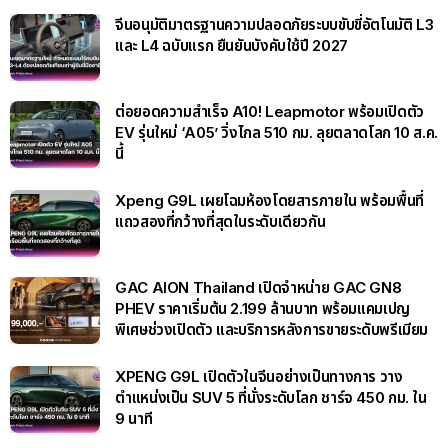
จีนอนุมัติมาตรฐานความปลอดภัยระบบขับขี่อัตโนมัติ L3
และ L4 ฉบับแรก ยืนยันบังคับใช้ปี 2027
ต่อยอดความสำเร็จ A10! Leapmotor พร้อมเปิดตัว
EV รุ่นใหม่ ‘A05’ วิ่งไกล 510 กม. ลุยตลาดโลก 10 ส.ค.
นี้
Xpeng G9L เผยโฉมห้องโดยสารภายใน พร้อมพื้นที่
แถวสองที่กว้างที่สุดในระดับเดียวกัน
GAC AION Thailand เปิดจำหน่าย GAC GN8
PHEV ราคาเริ่มต้น 2.199 ล้านบาท พร้อมแคมเปญ
พิเศษช่วงเปิดตัว และบริการหลังการขายระดับพรีเมียม
XPENG G9L เปิดตัวในจีนอย่างเป็นทางการ วาง
ตำแหน่งเป็น SUV 5 ที่นั่งระดับโลก ชาร์จ 450 กม. ใน
9 นาที