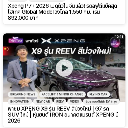
Xpeng P7+ 2026 เปิดตัวในจีนแล้ว! รถลิฟต์แบ็คสุด
ไฮเทค Global Model วิ่งไกล 1,550 กม. เริ่ม
892,000 บาท
12:11
BREAKING NEWS
FACELIFT / MINOR CHANGE
FLYING CAR
INNOVATION
NEW CAR
REEV
VIDEO
ข่าวรถยนต์ไฟฟ้า EV ล่าสุด
พาชม XPENG X9 รุ่น REEV สีม่วงใหม่ | G7 รถ
SUV ใหม่ | หุ่นยนต์ IRON อนาคตแบรนด์ XPENG ปี
2026