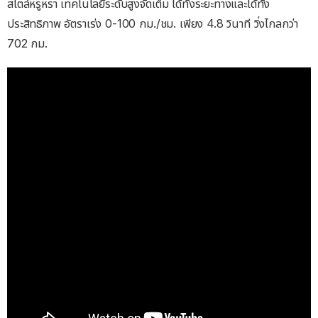
สไตล์หรูหรา เทคโนโลยีระดับสูงจัดเต็ม ได้ทั้งระยะทางและได้ทั้ง
ประสิทธิภาพ อัตราเร่ง 0-100 กม./ชม. เพียง 4.8 วินาที วิ่งไกลกว่า
702 กม.