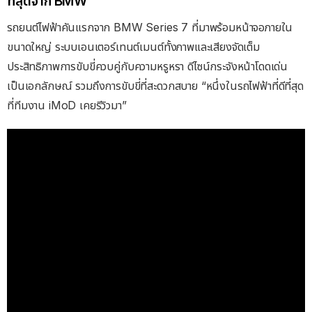
ที่สุดจาก BMW
รถยนต์ไฟฟ้าคันแรกจาก BMW Series 7 ที่มาพร้อมหน้าจอภายใน
ขนาดใหญ่ ระบบเอนเตอร์เทนต์เมนต์ทั้งภาพและเสียงจัดเต็ม
ประสิทธิภาพการขับขี่ควบคู่กับความหรูหรา ดีไซน์กระจังหน้าโดดเด่น
เป็นเอกลักษณ์ รวมถึงการขับขี่ที่สะดวกสบาย “หนึ่งในรถไฟฟ้าที่ดีที่สุด
ที่ทีมงาน iMoD เคยรีวิวมา”