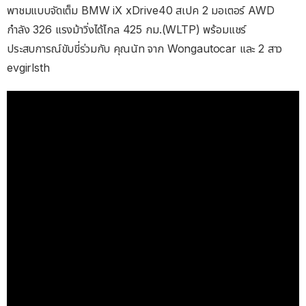
พาชมแบบจัดเต็ม BMW iX xDrive40 สเปค 2 มอเตอร์ AWD
กำลัง 326 แรงม้าวิ่งได้ไกล 425 กม.(WLTP) พร้อมแชร์
ประสบการณ์ขับขี่ร่วมกับ คุณนัท จาก Wongautocar และ 2 สาว
evgirlsth