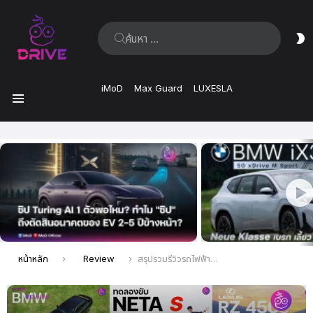
ค้นหา:
ส
ผิ
iMoD
Max Guard
LUXESLA
เมนู
เรื่อง
ล่าสุด
คุณอยู่ที่นี่:
หน้าหลัก
Review
สรุปรวมรีวิวรถไฟฟ้า จากทีมงาน iMOD (ครึ่งปี 2023)