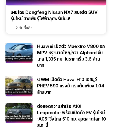
เผยโฉม Dongfeng Nissan NX7 สปอร์ต SUV
รุ่นใหม่ สายพันธุ์ไฟฟ้าลุคพรีเมียม!
2 วันที่แล้ว
Huawei เปิดตัว Maextro V800 รถ
MPV หรูขนาดใหญ่กว่า Alphard ขับ
ไกล 1,335 กม. ในราคาเริ่ม 3.6 ล้าน
บาท
GWM เปิดตัว Haval H10 เอสยูวี
PHEV 590 แรงม้า เริ่มต้นเพียง 1.04
ล้านบาท
ต่อยอดความสำเร็จ A10!
Leapmotor พร้อมเปิดตัว EV รุ่นใหม่
‘A05’ วิ่งไกล 510 กม. ลุยตลาดโลก 10
ส.ค. นี้