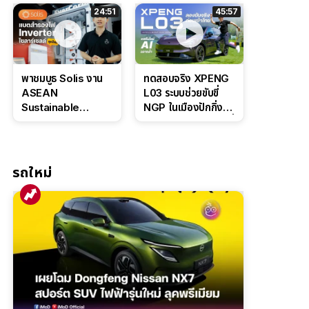
ล่างหนึบ ลุ้นราคา 7
ดุดันสไตล์ครอบครัว
24:51
45:57
แสนต้น
สายลุย
พาชมบูธ Solis งาน
ทดสอบจริง XPENG
ASEAN
L03 ระบบช่วยขับขี่
Sustainable
NGP ในเมืองปักกิ่ง
Energy Week
ตัวตึง Entry Level ที่
2026 เปิดตัว
ทำได้เกินตัว
แบตเตอรี่
IntelliHouse และ
รถใหม่
EverCORE โซลูชัน
ESS ครบวงจร