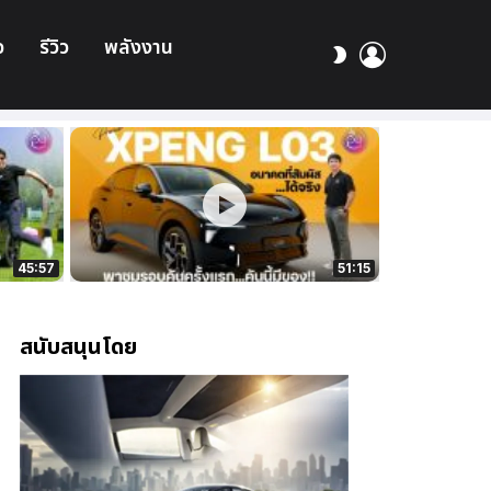
อ
รีวิว
พลังงาน
เข้า
สลับ
สู่
ผิว
ระบบ
45:57
51:15
สนับสนุนโดย