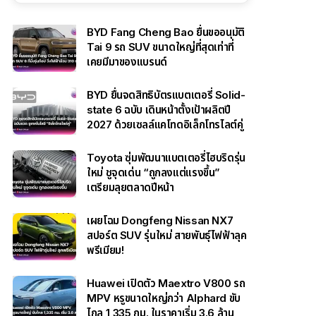
BYD Fang Cheng Bao ยื่นขออนุมัติ
Tai 9 รถ SUV ขนาดใหญ่ที่สุดเท่าที่
เคยมีมาของแบรนด์
BYD ยื่นจดสิทธิบัตรแบตเตอรี่ Solid-
state 6 ฉบับ เดินหน้าตั้งเป้าผลิตปี
2027 ด้วยเซลล์แคโทดอิเล็กโทรไลต์คู่
Toyota ซุ่มพัฒนาแบตเตอรี่ไฮบริดรุ่น
ใหม่ ชูจุดเด่น “ถูกลงแต่แรงขึ้น”
เตรียมลุยตลาดปีหน้า
เผยโฉม Dongfeng Nissan NX7
สปอร์ต SUV รุ่นใหม่ สายพันธุ์ไฟฟ้าลุค
พรีเมียม!
Huawei เปิดตัว Maextro V800 รถ
MPV หรูขนาดใหญ่กว่า Alphard ขับ
ไกล 1,335 กม. ในราคาเริ่ม 3.6 ล้าน