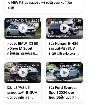
e:HEV RS บนถนนจริง พร้อมฟีเจอร์ใหม่ที่ให้มา
ครบ
22:22
11:39
ลองขับ BMW iX3 50
รีวิว Hongqi E-HS9
xDrive M Sport
รถยนต์ไฟฟ้า SUV
ครั้งแรก ทดสอบระบบ
ระดับ Ultra-Luxury
ช่วยขับ และ
ดีไซน์หรูหรา ช่วงล่าง
Performance แบบ
CDC นุ่มหนึบเหนือ
27:13
34:37
จัดเต็มในสนาม
ระดับ
รีวิว LEPAS L6
รีวิว Ford Everest
รถยนต์ไฟฟ้า B-SUV
Sport 2026 ปรับ
ตัวตึงเทคโนโลยี
ใหญ่ใช้โซ่ไทม์มิ่ง สีใหม่
Bosch IPB 2.0 ช่วง
Command Grey