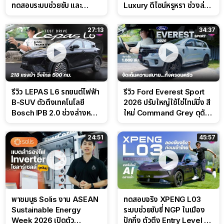
ทดสอบระบบช่วยขับ และ
Luxury ดีไซน์หรูหรา ช่วงล่าง
Performance แบบจัดเต็มใน
CDC นุ่มหนึบเหนือระดับ
สนาม
27:13
34:37
รีวิว LEPAS L6 รถยนต์ไฟฟ้า
รีวิว Ford Everest Sport
B-SUV ตัวตึงเทคโนโลยี
2026 ปรับใหญ่ใช้โซ่ไทม์มิ่ง สี
Bosch IPB 2.0 ช่วงล่างหนึบ
ใหม่ Command Grey ดุดัน
ลุ้นราคา 7 แสนต้น
สไตล์ครอบครัวสายลุย
24:51
45:57
พาชมบูธ Solis งาน ASEAN
ทดสอบจริง XPENG L03
Sustainable Energy
ระบบช่วยขับขี่ NGP ในเมือง
Week 2026 เปิดตัว
ปักกิ่ง ตัวตึง Entry Level ที่