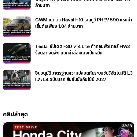
ล้านบาท
GWM เปิดตัว Haval H10 เอสยูวี PHEV 590 แรงม้า
เริ่มต้นเพียง 1.04 ล้านบาท
Tesla! อัปเดต FSD v14 Lite ทำคอมพิวเตอร์ HW3
ร้อนจัดจนพัง แบกค่าซ่อมเองเป็นหมื่น!
จีนอนุมัติมาตรฐานความปลอดภัยระบบขับขี่อัตโนมัติ L3
และ L4 ฉบับแรก ยืนยันบังคับใช้ปี 2027
คลิปล่าสุด
33:38