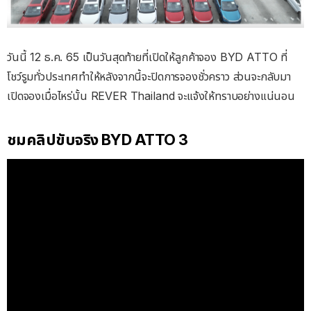
วันนี้ 12 ธ.ค. 65 เป็นวันสุดท้ายที่เปิดให้ลูกค้าจอง BYD ATTO ที่
โชว์รูมทั่วประเทศทำให้หลังจากนี้จะปิดการจองชั่วคราว ส่วนจะกลับมา
เปิดจองเมื่อไหร่นั้น REVER Thailand จะแจ้งให้ทราบอย่างแน่นอน
ชมคลิปขับจริง BYD ATTO 3