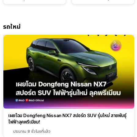
แบตเตอรี่ IntelliHouse และ
ทำได้เกินตัว
EverCORE โซลูชัน ESS ครบ
วงจร
รถใหม่
เผยโฉม Dongfeng Nissan NX7 สปอร์ต SUV รุ่นใหม่ สายพันธุ์
ไฟฟ้าลุคพรีเมียม!
ประมาณ 8 ชั่วโมงที่แล้ว