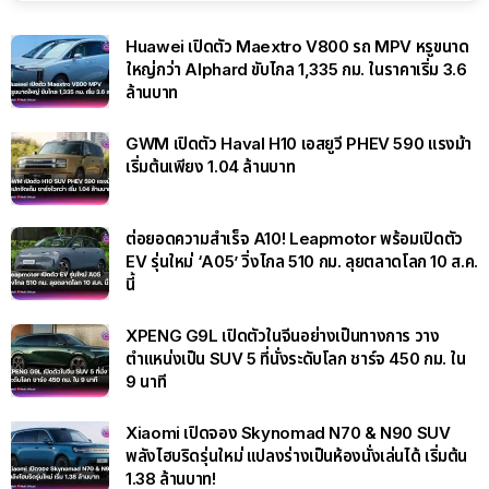
Huawei เปิดตัว Maextro V800 รถ MPV หรูขนาด
ใหญ่กว่า Alphard ขับไกล 1,335 กม. ในราคาเริ่ม 3.6
ล้านบาท
GWM เปิดตัว Haval H10 เอสยูวี PHEV 590 แรงม้า
เริ่มต้นเพียง 1.04 ล้านบาท
ต่อยอดความสำเร็จ A10! Leapmotor พร้อมเปิดตัว
EV รุ่นใหม่ ‘A05’ วิ่งไกล 510 กม. ลุยตลาดโลก 10 ส.ค.
นี้
XPENG G9L เปิดตัวในจีนอย่างเป็นทางการ วาง
ตำแหน่งเป็น SUV 5 ที่นั่งระดับโลก ชาร์จ 450 กม. ใน
9 นาที
Xiaomi เปิดจอง Skynomad N70 & N90 SUV
พลังไฮบริดรุ่นใหม่ แปลงร่างเป็นห้องนั่งเล่นได้ เริ่มต้น
1.38 ล้านบาท!