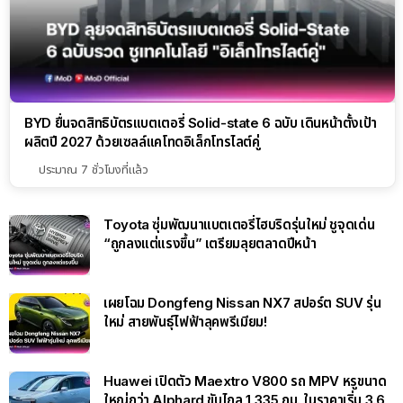
BYD ยื่นจดสิทธิบัตรแบตเตอรี่ Solid-state 6 ฉบับ เดินหน้าตั้งเป้า
ผลิตปี 2027 ด้วยเซลล์แคโทดอิเล็กโทรไลต์คู่
ประมาณ 7 ชั่วโมงที่แล้ว
Toyota ซุ่มพัฒนาแบตเตอรี่ไฮบริดรุ่นใหม่ ชูจุดเด่น
“ถูกลงแต่แรงขึ้น” เตรียมลุยตลาดปีหน้า
เผยโฉม Dongfeng Nissan NX7 สปอร์ต SUV รุ่น
ใหม่ สายพันธุ์ไฟฟ้าลุคพรีเมียม!
Huawei เปิดตัว Maextro V800 รถ MPV หรูขนาด
ใหญ่กว่า Alphard ขับไกล 1,335 กม. ในราคาเริ่ม 3.6