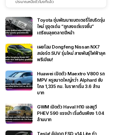
ประมาณหนึ่งชั่วโมงที่แล้ว
Toyota ซุ่มพัฒนาแบตเตอรี่ไฮบริดรุ่น
ใหม่ ชูจุดเด่น “ถูกลงแต่แรงขึ้น”
เตรียมลุยตลาดปีหน้า
เผยโฉม Dongfeng Nissan NX7
สปอร์ต SUV รุ่นใหม่ สายพันธุ์ไฟฟ้าลุค
พรีเมียม!
Huawei เปิดตัว Maextro V800 รถ
MPV หรูขนาดใหญ่กว่า Alphard ขับ
ไกล 1,335 กม. ในราคาเริ่ม 3.6 ล้าน
บาท
GWM เปิดตัว Haval H10 เอสยูวี
PHEV 590 แรงม้า เริ่มต้นเพียง 1.04
ล้านบาท
Tesla! อัปเดต FSD v14 Lite ทำ