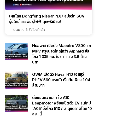
เผยโฉม Dongfeng Nissan NX7 สปอร์ต SUV
รุ่นใหม่ สายพันธุ์ไฟฟ้าลุคพรีเมียม!
ประมาณ 3 ชั่วโมงที่แล้ว
Huawei เปิดตัว Maextro V800 รถ
MPV หรูขนาดใหญ่กว่า Alphard ขับ
ไกล 1,335 กม. ในราคาเริ่ม 3.6 ล้าน
บาท
GWM เปิดตัว Haval H10 เอสยูวี
PHEV 590 แรงม้า เริ่มต้นเพียง 1.04
ล้านบาท
ต่อยอดความสำเร็จ A10!
Leapmotor พร้อมเปิดตัว EV รุ่นใหม่
‘A05’ วิ่งไกล 510 กม. ลุยตลาดโลก 10
ส.ค. นี้