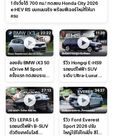
1 ถังวิ่งได้ 700 กม.! ทดสอบ Honda City 2026
e:HEV RS บนถนนจริง พร้อมฟีเจอร์ใหม่ที่ให้มา
ครบ
22:22
11:39
ลองขับ BMW iX3 50
รีวิว Hongqi E-HS9
xDrive M Sport
รถยนต์ไฟฟ้า SUV
ครั้งแรก ทดสอบระบบ
ระดับ Ultra-Luxury
ช่วยขับ และ
ดีไซน์หรูหรา ช่วงล่าง
Performance แบบ
CDC นุ่มหนึบเหนือ
27:13
34:37
จัดเต็มในสนาม
ระดับ
รีวิว LEPAS L6
รีวิว Ford Everest
รถยนต์ไฟฟ้า B-SUV
Sport 2026 ปรับ
ตัวตึงเทคโนโลยี
ใหญ่ใช้โซ่ไทม์มิ่ง สีใหม่