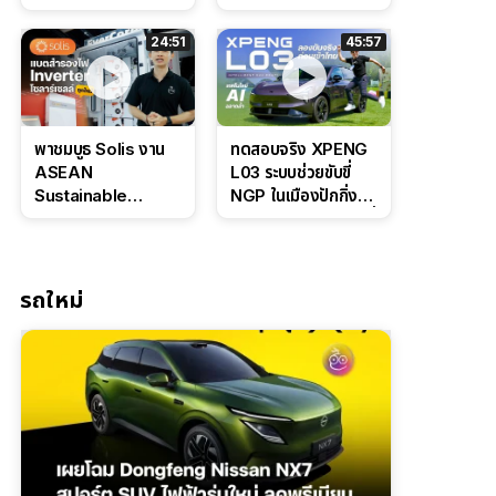
Bosch IPB 2.0 ช่วง
Command Grey
ล่างหนึบ ลุ้นราคา 7
ดุดันสไตล์ครอบครัว
24:51
45:57
แสนต้น
สายลุย
พาชมบูธ Solis งาน
ทดสอบจริง XPENG
ASEAN
L03 ระบบช่วยขับขี่
Sustainable
NGP ในเมืองปักกิ่ง
Energy Week
ตัวตึง Entry Level ที่
2026 เปิดตัว
ทำได้เกินตัว
แบตเตอรี่
IntelliHouse และ
รถใหม่
EverCORE โซลูชัน
ESS ครบวงจร