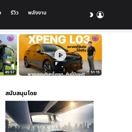
อ
รีวิว
พลังงาน
เข้า
สลับ
สู่
ผิว
ระบบ
45:57
51:15
สนับสนุนโดย