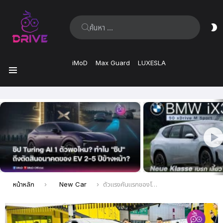
ค้นหา:
ส
ผิ
iMoD
Max Guard
LUXESLA
เมนู
เรื่อง
ล่าสุด
คุณอยู่ที่นี่:
หน้าหลัก
New Car
ตัวแรงคันแรกของโลก LOTUS ELETRE รถยนต์ไฟ้ฟ้า Hyper SUV ในงาน Shanghai Auto Show 2023