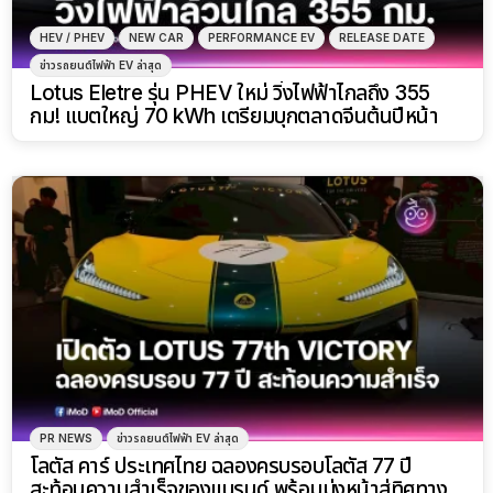
HEV / PHEV
NEW CAR
PERFORMANCE EV
RELEASE DATE
ข่าวรถยนต์ไฟฟ้า EV ล่าสุด
Lotus Eletre รุ่น PHEV ใหม่ วิ่งไฟฟ้าไกลถึง 355
กม! แบตใหญ่ 70 kWh เตรียมบุกตลาดจีนต้นปีหน้า
PR NEWS
ข่าวรถยนต์ไฟฟ้า EV ล่าสุด
โลตัส คาร์ ประเทศไทย ฉลองครบรอบโลตัส 77 ปี
สะท้อนความสำเร็จของแบรนด์ พร้อมมุ่งหน้าสู่ทิศทาง