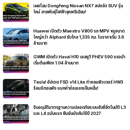
เผยโฉม Dongfeng Nissan NX7 สปอร์ต SUV รุ่น
ใหม่ สายพันธุ์ไฟฟ้าลุคพรีเมียม!
Huawei เปิดตัว Maextro V800 รถ MPV หรูขนาด
ใหญ่กว่า Alphard ขับไกล 1,335 กม. ในราคาเริ่ม 3.6
ล้านบาท
GWM เปิดตัว Haval H10 เอสยูวี PHEV 590 แรงม้า
เริ่มต้นเพียง 1.04 ล้านบาท
Tesla! อัปเดต FSD v14 Lite ทำคอมพิวเตอร์ HW3
ร้อนจัดจนพัง แบกค่าซ่อมเองเป็นหมื่น!
จีนอนุมัติมาตรฐานความปลอดภัยระบบขับขี่อัตโนมัติ L3
และ L4 ฉบับแรก ยืนยันบังคับใช้ปี 2027