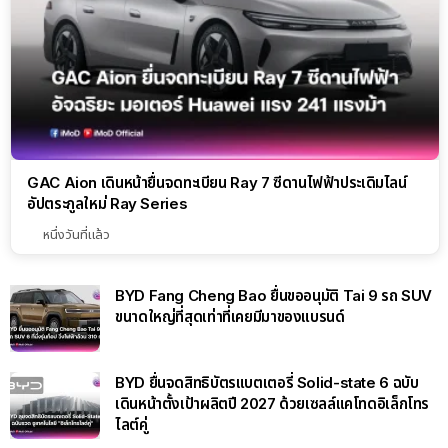
GAC Aion เดินหน้ายื่นจดทะเบียน Ray 7 ซีดานไฟฟ้าประเดิมไลน์
อัปตระกูลใหม่ Ray Series
หนึ่งวันที่แล้ว
BYD Fang Cheng Bao ยื่นขออนุมัติ Tai 9 รถ SUV
ขนาดใหญ่ที่สุดเท่าที่เคยมีมาของแบรนด์
BYD ยื่นจดสิทธิบัตรแบตเตอรี่ Solid-state 6 ฉบับ
เดินหน้าตั้งเป้าผลิตปี 2027 ด้วยเซลล์แคโทดอิเล็กโทร
ไลต์คู่