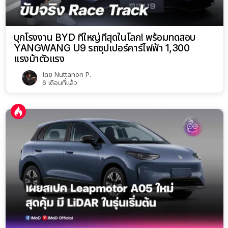
บุกโรงงาน BYD ที่ใหญ่ที่สุดในโลก! พร้อมทดสอบ
YANGWANG U9 รถซุปเปอร์คาร์ไฟฟ้า 1,300
แรงม้าตัวแรง
โดย
Nuttanon P.
6 เดือนที่แล้ว