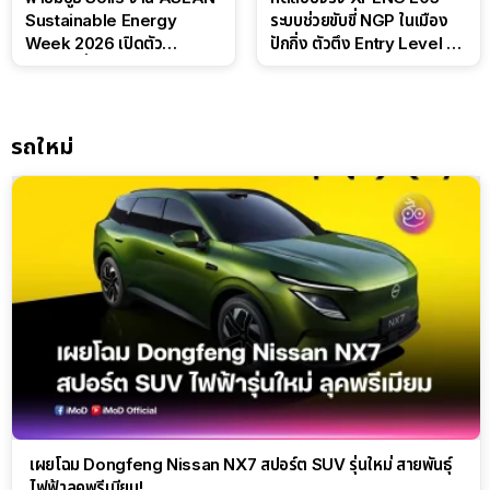
Sustainable Energy
ระบบช่วยขับขี่ NGP ในเมือง
Week 2026 เปิดตัว
ปักกิ่ง ตัวตึง Entry Level ที่
แบตเตอรี่ IntelliHouse และ
ทำได้เกินตัว
EverCORE โซลูชัน ESS ครบ
วงจร
รถใหม่
เผยโฉม Dongfeng Nissan NX7 สปอร์ต SUV รุ่นใหม่ สายพันธุ์
ไฟฟ้าลุคพรีเมียม!