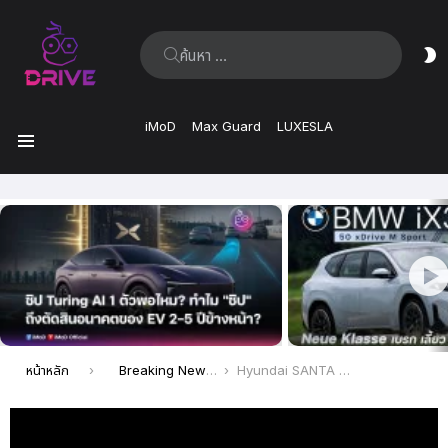
ค้นหา:
ส
ผิ
iMoD
Max Guard
LUXESLA
เมนู
เรื่อง
ล่าสุด
คุณอยู่ที่นี่:
หน้าหลัก
Breaking News
Hyundai SANTA FE รถ SUV ขนาดใหญ่ทรง BOXY 6 ที่นั่ง เริ่ม 1.599 ล้าน บอกเลยว่าขับดีมาก!