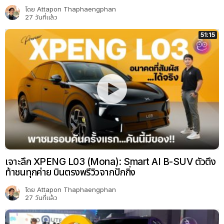
โดย
Attapon Thaphaengphan
27 วันที่แล้ว
51:15
เจาะลึก XPENG L03 (Mona): Smart AI B-SUV ตัวตึง
ท้าชนทุกค่าย บินตรงพรีวิวจากปักกิ่ง
โดย
Attapon Thaphaengphan
27 วันที่แล้ว