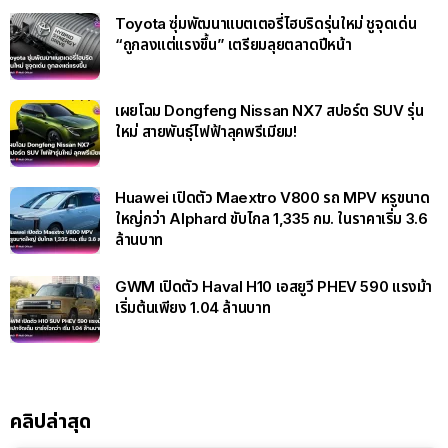
Toyota ซุ่มพัฒนาแบตเตอรี่ไฮบริดรุ่นใหม่ ชูจุดเด่น
“ถูกลงแต่แรงขึ้น” เตรียมลุยตลาดปีหน้า
เผยโฉม Dongfeng Nissan NX7 สปอร์ต SUV รุ่น
ใหม่ สายพันธุ์ไฟฟ้าลุคพรีเมียม!
Huawei เปิดตัว Maextro V800 รถ MPV หรูขนาด
ใหญ่กว่า Alphard ขับไกล 1,335 กม. ในราคาเริ่ม 3.6
ล้านบาท
GWM เปิดตัว Haval H10 เอสยูวี PHEV 590 แรงม้า
เริ่มต้นเพียง 1.04 ล้านบาท
คลิปล่าสุด