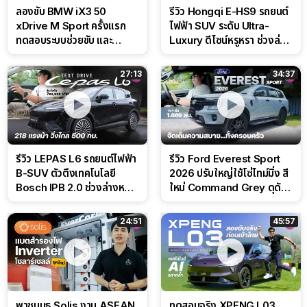
ลองขับ BMW iX3 50
รีวิว Hongqi E-HS9 รถยนต์
xDrive M Sport ครั้งแรก
ไฟฟ้า SUV ระดับ Ultra-
ทดสอบระบบช่วยขับ และ
Luxury ดีไซน์หรูหรา ช่วงล่าง
Performance แบบจัดเต็มใน
CDC นุ่มหนึบเหนือระดับ
สนาม
27:13
34:37
รีวิว LEPAS L6 รถยนต์ไฟฟ้า
รีวิว Ford Everest Sport
B-SUV ตัวตึงเทคโนโลยี
2026 ปรับใหญ่ใช้โซ่ไทม์มิ่ง สี
Bosch IPB 2.0 ช่วงล่างหนึบ
ใหม่ Command Grey ดุดัน
ลุ้นราคา 7 แสนต้น
สไตล์ครอบครัวสายลุย
24:51
45:57
พาชมบูธ Solis งาน ASEAN
ทดสอบจริง XPENG L03