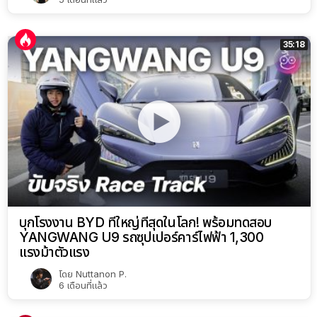
35:18
บุกโรงงาน BYD ที่ใหญ่ที่สุดในโลก! พร้อมทดสอบ
YANGWANG U9 รถซุปเปอร์คาร์ไฟฟ้า 1,300
แรงม้าตัวแรง
โดย
Nuttanon P.
6 เดือนที่แล้ว