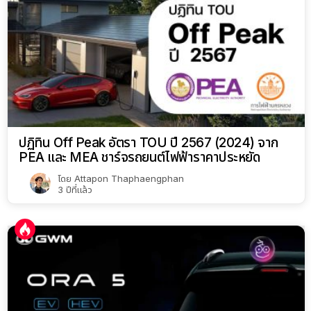
ปฏิทิน Off Peak อัตรา TOU ปี 2567 (2024) จาก
PEA และ MEA ชาร์จรถยนต์ไฟฟ้าราคาประหยัด
โดย
Attapon Thaphaengphan
3 ปีที่แล้ว