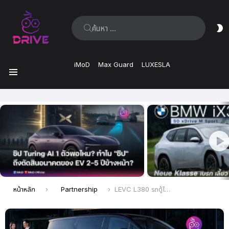
ค้นหา:
ส
ผิ
iMoD
Max Guard
LUXESLA
เมนู
เรื่อง
ล่าสุด
คุณอยู่ที่นี่:
หน้าหลัก
Partnership
LEVC L380 รถตู้ไฟฟ้าหรูเปิดตัวจีนภายใต้แบรนด์ Geely Galaxy พร้อมลดราคาถึง 400,000 บาท