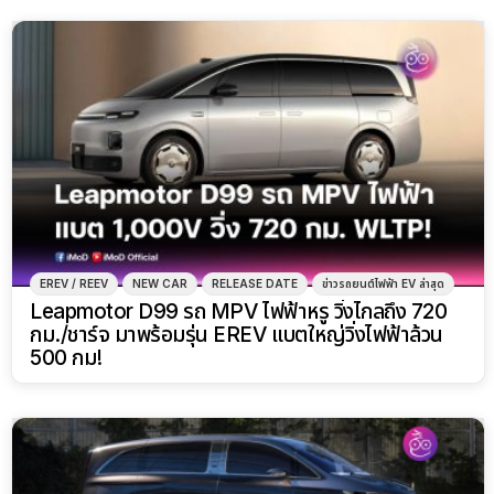
EREV / REEV
NEW CAR
RELEASE DATE
ข่าวรถยนต์ไฟฟ้า EV ล่าสุด
Leapmotor D99 รถ MPV ไฟฟ้าหรู วิ่งไกลถึง 720
กม./ชาร์จ มาพร้อมรุ่น EREV แบตใหญ่วิ่งไฟฟ้าล้วน
500 กม!