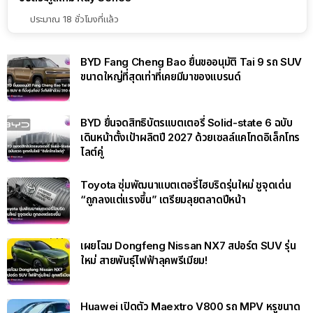
ประมาณ 18 ชั่วโมงที่แล้ว
BYD Fang Cheng Bao ยื่นขออนุมัติ Tai 9 รถ SUV
ขนาดใหญ่ที่สุดเท่าที่เคยมีมาของแบรนด์
BYD ยื่นจดสิทธิบัตรแบตเตอรี่ Solid-state 6 ฉบับ
เดินหน้าตั้งเป้าผลิตปี 2027 ด้วยเซลล์แคโทดอิเล็กโทร
ไลต์คู่
Toyota ซุ่มพัฒนาแบตเตอรี่ไฮบริดรุ่นใหม่ ชูจุดเด่น
“ถูกลงแต่แรงขึ้น” เตรียมลุยตลาดปีหน้า
เผยโฉม Dongfeng Nissan NX7 สปอร์ต SUV รุ่น
ใหม่ สายพันธุ์ไฟฟ้าลุคพรีเมียม!
Huawei เปิดตัว Maextro V800 รถ MPV หรูขนาด