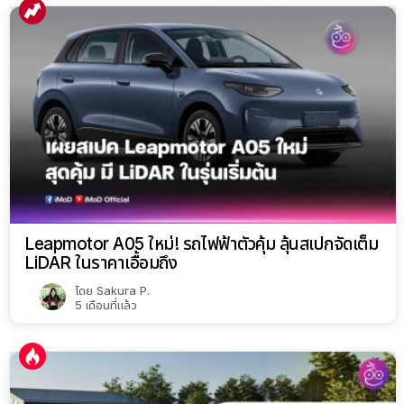
Leapmotor A05 ใหม่! รถไฟฟ้าตัวคุ้ม ลุ้นสเปกจัดเต็ม
LiDAR ในราคาเอื้อมถึง
โดย
Sakura P.
5 เดือนที่แล้ว