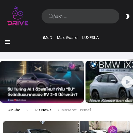
ค้นหา:
ส
ผิ
iMoD
Max Guard
LUXESLA
เมนู
เรื่อง
ล่าสุด
คุณอยู่ที่นี่:
หน้าหลัก
PR News
Maserati ประเทศไทย เปิดตัว ‘GranCabio’ ใหม่ อย่างเป็นทางการ มาพร้อมสองสไตล์ความแรง ทั้งรุ่น TROFEO เครื่องยนต์ NETTUNO พลังแรง และ FOLGORE ขับเคลื่อนด้วยไฟฟ้า 100%