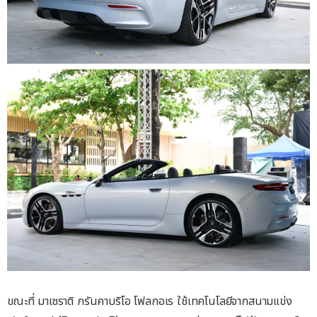
ขณะที่ มาเซราติ กรันคาบริโอ โฟลกอเร ใช้เทคโนโลยีจากสนามแข่ง