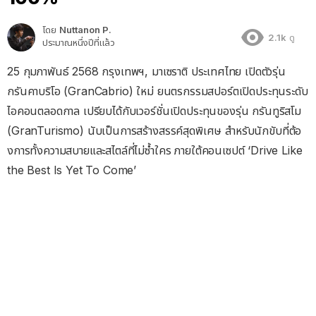
โดย
Nuttanon P.
2.1k
ดู
ประมาณหนึ่งปีที่แล้ว
25 กุมภาพันธ์ 2568 กรุงเทพฯ, มาเซราติ ประเทศไทย เปิดตัวรุ่น
กรันคาบริโอ (GranCabrio) ใหม่ ยนตรกรรมสปอร์ตเปิดประทุนระดั
บ
ไอคอนตลอดกาล เปรียบได้กับเวอร์ชั่นเปิดประทุ
นของรุ่น กรันทูริสโม
(GranTurismo) นับเป็นการสร้างสรรค์สุดพิเศษ สำหรับนักขับที่ต้อ
งการทั้
งความสบายและสไตล์ที่ไม่ซ้ำใคร ภายใต้คอนเซปต์ ‘Drive Like
the Best Is Yet To Come’