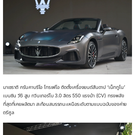
มาเซราติ กรันคาบริโอ โทรเฟโอ ติดตั้งเครื่องยนต์สันดาป ‘เน็ททูโน’
เบนซิน วี6 สูบ ทวินเทอร์โบ 3.0 ลิตร 550 แรงม้า (CV) ทรงพลัง
ที่สุดที่เคยผลิตมา สะท้อนสมรรถนะเหนือระดับตามแบบฉบับของค่าย
ตรีศูล