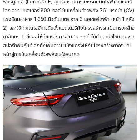
ฟอร์มูลา อี (Formula E) สุดยอดรายการแข่งรถยนต์ไฟฟ้าชิงแชมป์
โลก อาทิ แบตเตอรี่ 800 โวลต์ ขับเคลื่อนด้วยพลัง 761 แรงม้า (CV)
แรงบิดมหาศาล 1,350 นิวตันเมตร จาก 3 มอเตอร์ไฟฟ้า (หน้า 1 หลัง
2) และใช้เทคโนโลยีการติดตั้งแบตเตอรี่กับโครงสร้างรถเป็นทรงคล้าย
ตัวอักษร T ส่งผลให้ตำแหน่งการขับสามารถทำได้ดี และมีดีไซน์แบบรถ
สปอร์ตพันธุ์แท้ อีกทั้งเพิ่มความแข็งแกร่งให้กับโครงสร้างตัวถัง เดิน
หน้าสู่การขับเคลื่อนด้วยพลังแห่งอนาคต