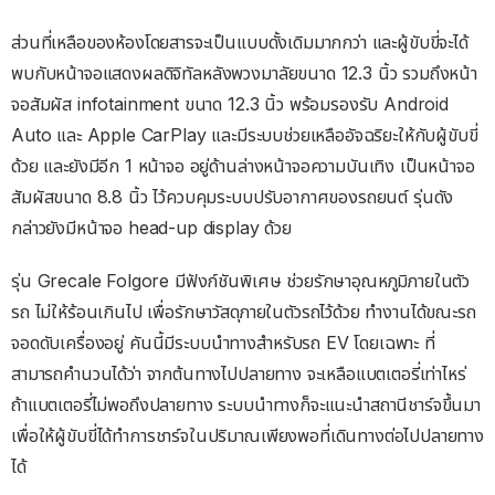
ส่วนที่เหลือของห้องโดยสารจะเป็นแบบดั้งเดิมมากกว่า และผู้ขับขี่จะได้
พบกับหน้าจอแสดงผลดิจิทัลหลังพวงมาลัยขนาด 12.3 นิ้ว รวมถึงหน้า
จอสัมผัส infotainment ขนาด 12.3 นิ้ว พร้อมรองรับ Android
Auto และ Apple CarPlay และมีระบบช่วยเหลืออัจฉริยะให้กับผู้ขับขี่
ด้วย และยังมีอีก 1 หน้าจอ อยู่ด้านล่างหน้าจอความบันเทิง เป็นหน้าจอ
สัมผัสขนาด 8.8 นิ้ว ไว้ควบคุมระบบปรับอากาศของรถยนต์ รุ่นดัง
กล่าวยังมีหน้าจอ head-up display ด้วย
รุ่น Grecale Folgore มีฟังก์ชันพิเศษ ช่วยรักษาอุณหภูมิภายในตัว
รถ ไม่ให้ร้อนเกินไป เพื่อรักษาวัสดุภายในตัวรถไว้ด้วย ทำงานได้ขณะรถ
จอดดับเครื่องอยู่ คันนี้มีระบบนำทางสำหรับรถ EV โดยเฉพาะ ที่
สามารถคำนวนได้ว่า จากต้นทางไปปลายทาง จะเหลือแบตเตอรี่เท่าไหร่
ถ้าแบตเตอรี่ไม่พอถึงปลายทาง ระบบนำทางก็จะแนะนำสถานีชาร์จขึ้นมา
เพื่อให้ผู้ขับขี่ได้ทำการชาร์จในปริมาณเพียงพอที่เดินทางต่อไปปลายทาง
ได้