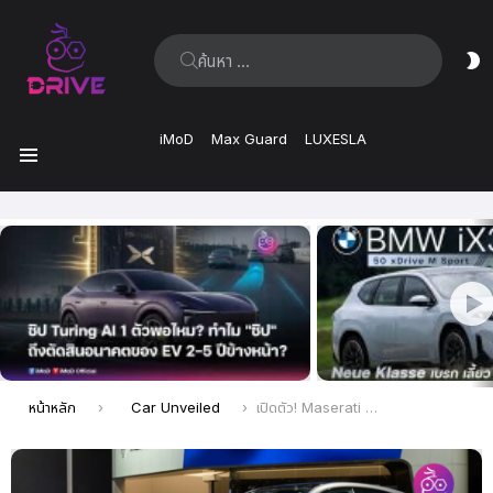
ค้นหา:
ส
ผิ
iMoD
Max Guard
LUXESLA
เมนู
เรื่อง
ล่าสุด
คุณอยู่ที่นี่:
หน้าหลัก
Car Unveiled
เปิดตัว! Maserati Grecale Folgore รถยนต์ครอสโอเวอร์ไฟฟ้า สัญชาติอิตาลี ในงาน Shanghai Auto Show 2023