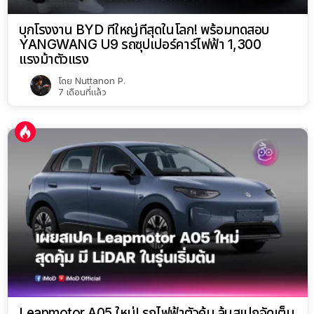
บุกโรงงาน BYD ที่ใหญ่ที่สุดในโลก! พร้อมทดสอบ
YANGWANG U9 รถซุปเปอร์คาร์ไฟฟ้า 1,300
แรงม้าตัวแรง
โดย
Nuttanon P.
7 เดือนที่แล้ว
Leapmotor A05 ใหม่! รถไฟฟ้าตัวคุ้ม ลุ้นสเปกจัดเต็ม