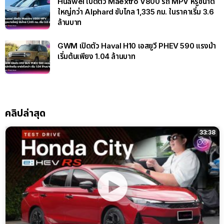
Huawei เปิดตัว Maextro V800 รถ MPV หรูขนาด
ใหญ่กว่า Alphard ขับไกล 1,335 กม. ในราคาเริ่ม 3.6
ล้านบาท
GWM เปิดตัว Haval H10 เอสยูวี PHEV 590 แรงม้า
เริ่มต้นเพียง 1.04 ล้านบาท
คลิปล่าสุด
33:38