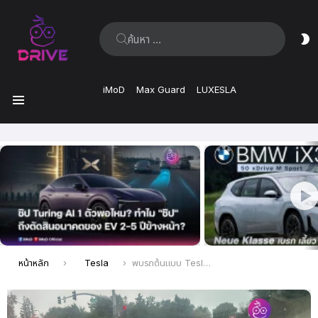
ค้นหา:
ส
ผิ
iMoD
Max Guard
LUXESLA
เมนู
เรื่อง
ล่าสุด
คุณอยู่ที่นี่:
หน้าหลัก
Tesla
พบรถต้นแบบ Tesla Model Y Juniper วิ่งทดสอบในรัฐแคลิฟอร์เนีย