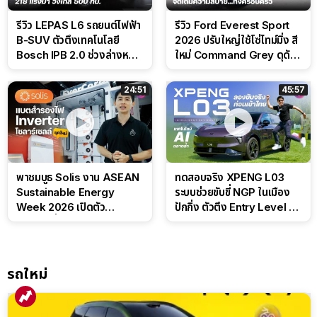
รีวิว LEPAS L6 รถยนต์ไฟฟ้า
รีวิว Ford Everest Sport
B-SUV ตัวตึงเทคโนโลยี
2026 ปรับใหญ่ใช้โซ่ไทม์มิ่ง สี
Bosch IPB 2.0 ช่วงล่างหนึบ
ใหม่ Command Grey ดุดัน
ลุ้นราคา 7 แสนต้น
สไตล์ครอบครัวสายลุย
24:51
45:57
พาชมบูธ Solis งาน ASEAN
ทดสอบจริง XPENG L03
Sustainable Energy
ระบบช่วยขับขี่ NGP ในเมือง
Week 2026 เปิดตัว
ปักกิ่ง ตัวตึง Entry Level ที่
แบตเตอรี่ IntelliHouse และ
ทำได้เกินตัว
EverCORE โซลูชัน ESS ครบ
วงจร
รถใหม่