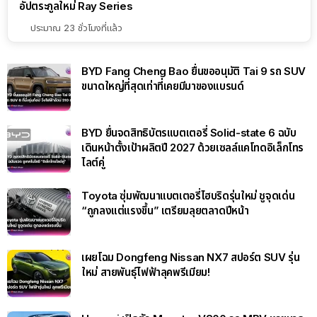
อัปตระกูลใหม่ Ray Series
ประมาณ 23 ชั่วโมงที่แล้ว
BYD Fang Cheng Bao ยื่นขออนุมัติ Tai 9 รถ SUV
ขนาดใหญ่ที่สุดเท่าที่เคยมีมาของแบรนด์
BYD ยื่นจดสิทธิบัตรแบตเตอรี่ Solid-state 6 ฉบับ
เดินหน้าตั้งเป้าผลิตปี 2027 ด้วยเซลล์แคโทดอิเล็กโทร
ไลต์คู่
Toyota ซุ่มพัฒนาแบตเตอรี่ไฮบริดรุ่นใหม่ ชูจุดเด่น
“ถูกลงแต่แรงขึ้น” เตรียมลุยตลาดปีหน้า
เผยโฉม Dongfeng Nissan NX7 สปอร์ต SUV รุ่น
ใหม่ สายพันธุ์ไฟฟ้าลุคพรีเมียม!