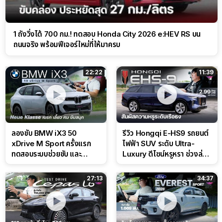
1 ถังวิ่งได้ 700 กม.! ทดสอบ Honda City 2026 e:HEV RS บน
ถนนจริง พร้อมฟีเจอร์ใหม่ที่ให้มาครบ
22:22
11:39
ลองขับ BMW iX3 50
รีวิว Hongqi E-HS9 รถยนต์
xDrive M Sport ครั้งแรก
ไฟฟ้า SUV ระดับ Ultra-
ทดสอบระบบช่วยขับ และ
Luxury ดีไซน์หรูหรา ช่วงล่าง
Performance แบบจัดเต็มใน
CDC นุ่มหนึบเหนือระดับ
สนาม
27:13
34:37