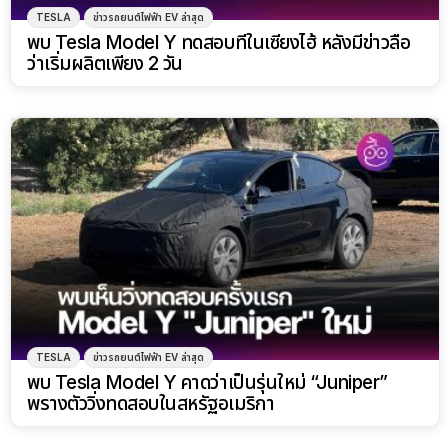
TESLA
ข่าวรถยนต์ไฟฟ้า EV ล่าสุด
พบ Tesla Model Y ทดสอบที่ในเซี่ยงไฮ้ หลังมีข่าวลือ
ว่าเริ่มผลิตเพียง 2 วัน
TESLA
ข่าวรถยนต์ไฟฟ้า EV ล่าสุด
พบ Tesla Model Y คาดว่าเป็นรุ่นใหม่ “Juniper”
พรางตัววิ่งทดสอบในสหรัฐอเมริกา