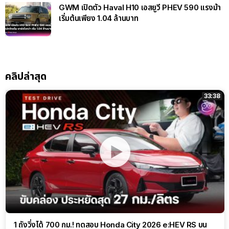
GWM เปิดตัว Haval H10 เอสยูวี PHEV 590 แรงม้า
เริ่มต้นเพียง 1.04 ล้านบาท
คลิปล่าสุด
33:38
1 ถังวิ่งได้ 700 กม.! ทดสอบ Honda City 2026 e:HEV RS บน