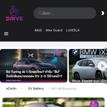
ค้นหา:
ส
ผิ
iMoD
Max Guard
LUXESLA
เมนู
เรื่อง
ล่าสุด
คุณอยู่ที่นี่:
หน้าหลัก
EV Battery
NIO เพิ่มข้อมูลแบตเตอรี่ Solid State ในคู่มือผู้ใช้สำหรับรถยนต์ SUV ES6 รุ่นใหม่ วิ่งไกล 930 กม.