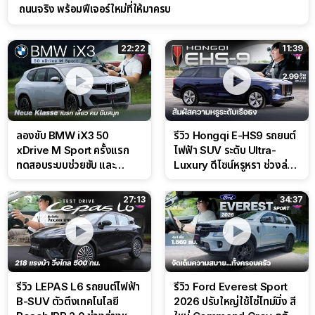
ถนนจริง พร้อมฟีเจอร์ใหม่ที่ให้มาครบ
22:22
11:39
ลองขับ BMW iX3 50
รีวิว Hongqi E-HS9 รถยนต์
xDrive M Sport ครั้งแรก
ไฟฟ้า SUV ระดับ Ultra-
ทดสอบระบบช่วยขับ และ
Luxury ดีไซน์หรูหรา ช่วงล่าง
Performance แบบจัดเต็มใน
CDC นุ่มหนึบเหนือระดับ
สนาม
27:13
34:37
รีวิว LEPAS L6 รถยนต์ไฟฟ้า
รีวิว Ford Everest Sport
B-SUV ตัวตึงเทคโนโลยี
2026 ปรับใหญ่ใช้โซ่ไทม์มิ่ง สี