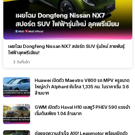
เผยโฉม Dongfeng Nissan NX7 สปอร์ต SUV รุ่นใหม่ สายพันธุ์
ไฟฟ้าลุคพรีเมียม!
3 วันที่แล้ว
Huawei เปิดตัว Maextro V800 รถ MPV หรูขนาด
ใหญ่กว่า Alphard ขับไกล 1,335 กม. ในราคาเริ่ม 3.6
ล้านบาท
GWM เปิดตัว Haval H10 เอสยูวี PHEV 590 แรงม้า
เริ่มต้นเพียง 1.04 ล้านบาท
ต่อยอดความสำเร็จ A10! Leapmotor พร้อมเปิดตัว