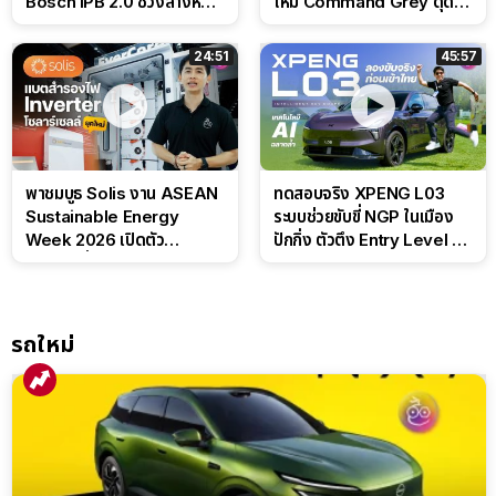
Bosch IPB 2.0 ช่วงล่างหนึบ
ใหม่ Command Grey ดุดัน
ลุ้นราคา 7 แสนต้น
สไตล์ครอบครัวสายลุย
24:51
45:57
พาชมบูธ Solis งาน ASEAN
ทดสอบจริง XPENG L03
Sustainable Energy
ระบบช่วยขับขี่ NGP ในเมือง
Week 2026 เปิดตัว
ปักกิ่ง ตัวตึง Entry Level ที่
แบตเตอรี่ IntelliHouse และ
ทำได้เกินตัว
EverCORE โซลูชัน ESS ครบ
วงจร
รถใหม่