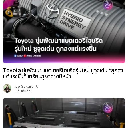
Toyota ซุ่มพัฒนาแบตเตอรี่ไฮบริดรุ่นใหม่ ชูจุดเด่น “ถูกลง
แต่แรงขึ้น” เตรียมลุยตลาดปีหน้า
โดย
Sakura P.
3 วันที่แล้ว