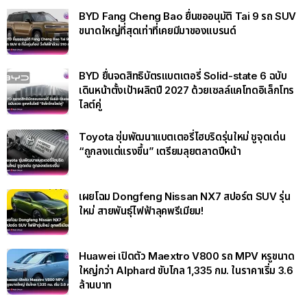
BYD Fang Cheng Bao ยื่นขออนุมัติ Tai 9 รถ SUV
ขนาดใหญ่ที่สุดเท่าที่เคยมีมาของแบรนด์
BYD ยื่นจดสิทธิบัตรแบตเตอรี่ Solid-state 6 ฉบับ
เดินหน้าตั้งเป้าผลิตปี 2027 ด้วยเซลล์แคโทดอิเล็กโทร
ไลต์คู่
Toyota ซุ่มพัฒนาแบตเตอรี่ไฮบริดรุ่นใหม่ ชูจุดเด่น
“ถูกลงแต่แรงขึ้น” เตรียมลุยตลาดปีหน้า
เผยโฉม Dongfeng Nissan NX7 สปอร์ต SUV รุ่น
ใหม่ สายพันธุ์ไฟฟ้าลุคพรีเมียม!
Huawei เปิดตัว Maextro V800 รถ MPV หรูขนาด
ใหญ่กว่า Alphard ขับไกล 1,335 กม. ในราคาเริ่ม 3.6
ล้านบาท