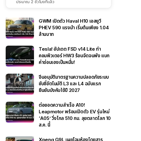
ประมาณ 2 ชั่วโมงที่แล้ว
GWM เปิดตัว Haval H10 เอสยูวี
PHEV 590 แรงม้า เริ่มต้นเพียง 1.04
ล้านบาท
Tesla! อัปเดต FSD v14 Lite ทำ
คอมพิวเตอร์ HW3 ร้อนจัดจนพัง แบก
ค่าซ่อมเองเป็นหมื่น!
จีนอนุมัติมาตรฐานความปลอดภัยระบบ
ขับขี่อัตโนมัติ L3 และ L4 ฉบับแรก
ยืนยันบังคับใช้ปี 2027
ต่อยอดความสำเร็จ A10!
Leapmotor พร้อมเปิดตัว EV รุ่นใหม่
‘A05’ วิ่งไกล 510 กม. ลุยตลาดโลก 10
ส.ค. นี้
Xpeng G9L เผยโฉมห้องโดยสาร