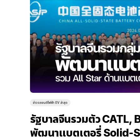
ข่าวรถยนต์ไฟฟ้า EV ล่าสุด
รัฐบาลจีนรวมตัว CATL, 
พัฒนาแบตเตอรี่ Solid-St