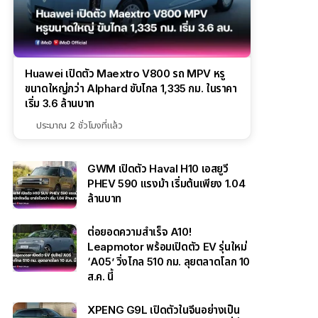
Huawei เปิดตัว Maextro V800 รถ MPV หรู
ขนาดใหญ่กว่า Alphard ขับไกล 1,335 กม. ในราคา
เริ่ม 3.6 ล้านบาท
ประมาณ 2 ชั่วโมงที่แล้ว
GWM เปิดตัว Haval H10 เอสยูวี
PHEV 590 แรงม้า เริ่มต้นเพียง 1.04
ล้านบาท
ต่อยอดความสำเร็จ A10!
Leapmotor พร้อมเปิดตัว EV รุ่นใหม่
‘A05’ วิ่งไกล 510 กม. ลุยตลาดโลก 10
ส.ค. นี้
XPENG G9L เปิดตัวในจีนอย่างเป็น