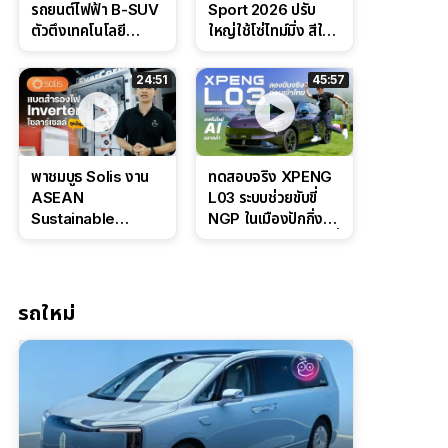
รถยนต์ไฟฟ้า B-SUV
Sport 2026 ปรับ
ตัวตึงเทคโนโลยี
ใหญ่ใช้โซ่ไทม์มิ่ง สีใหม่
Bosch IPB 2.0 ช่วง
Command Grey
ล่างหนึบ ลุ้นราคา 7
ดุดันสไตล์ครอบครัว
24:51
45:57
แสนต้น
สายลุย
พาชมบูธ Solis งาน
ทดสอบจริง XPENG
ASEAN
L03 ระบบช่วยขับขี่
Sustainable
NGP ในเมืองปักกิ่ง
Energy Week
ตัวตึง Entry Level ที่
2026 เปิดตัว
ทำได้เกินตัว
แบตเตอรี่
IntelliHouse และ
รถใหม่
EverCORE โซลูชัน
ESS ครบวงจร