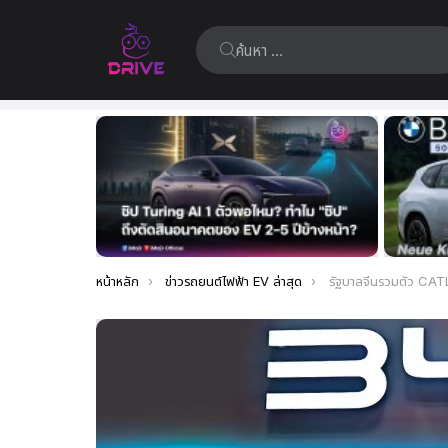
ค้นหา:
เรื่อง
ล่าสุด
คุณอยู่ที่นี่:
หน้าหลัก
ข่าวรถยนต์ไฟฟ้า EV ล่าสุด
รัฐบาลจีนรวมตัว CATL, BYD และบริษัทแบตเตอรี่ในจีน พัฒนา