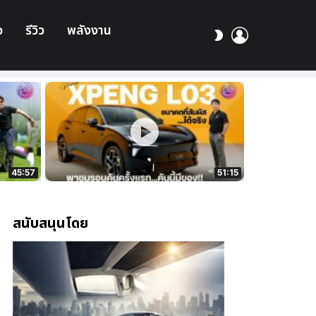
อ
รีวิว
พลังงาน
เข้า
สลับ
สู่
ผิว
ระบบ
45:57
51:15
สนับสนุนโดย