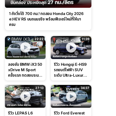
1 ถังวิ่งได้ 700 กม.! ทดสอบ Honda City 2026
e:HEV RS บนถนนจริง พร้อมฟีเจอร์ใหม่ที่ให้มา
ครบ
22:22
11:39
ลองขับ BMW iX3 50
รีวิว Hongqi E-HS9
xDrive M Sport
รถยนต์ไฟฟ้า SUV
ครั้งแรก ทดสอบระบบ
ระดับ Ultra-Luxury
ช่วยขับ และ
ดีไซน์หรูหรา ช่วงล่าง
Performance แบบ
CDC นุ่มหนึบเหนือ
27:13
34:37
จัดเต็มในสนาม
ระดับ
รีวิว LEPAS L6
รีวิว Ford Everest