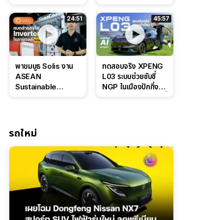
Bosch IPB 2.0 ช่วง
Command Grey
ล่างหนึบ ลุ้นราคา 7
ดุดันสไตล์ครอบครัว
24:51
45:57
แสนต้น
สายลุย
พาชมบูธ Solis งาน
ทดสอบจริง XPENG
ASEAN
L03 ระบบช่วยขับขี่
Sustainable
NGP ในเมืองปักกิ่ง
Energy Week
ตัวตึง Entry Level ที่
2026 เปิดตัว
ทำได้เกินตัว
แบตเตอรี่
IntelliHouse และ
รถใหม่
EverCORE โซลูชัน
ESS ครบวงจร