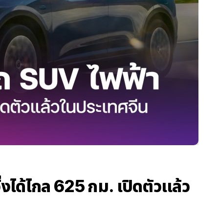
งได้ไกล 625 กม. เปิดตัวแล้ว