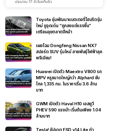
ประมาณ 17 ชั่วโมงที่แล้ว
Toyota ซุ่มพัฒนาแบตเตอรี่ไฮบริดรุ่น
ใหม่ ชูจุดเด่น “ถูกลงแต่แรงขึ้น”
เตรียมลุยตลาดปีหน้า
เผยโฉม Dongfeng Nissan NX7
สปอร์ต SUV รุ่นใหม่ สายพันธุ์ไฟฟ้าลุค
พรีเมียม!
Huawei เปิดตัว Maextro V800 รถ
MPV หรูขนาดใหญ่กว่า Alphard ขับ
ไกล 1,335 กม. ในราคาเริ่ม 3.6 ล้าน
บาท
GWM เปิดตัว Haval H10 เอสยูวี
PHEV 590 แรงม้า เริ่มต้นเพียง 1.04
ล้านบาท
Tesla! อัปเดต FSD v14 Lite ทำ