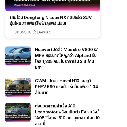
เผยโฉม Dongfeng Nissan NX7 สปอร์ต SUV
รุ่นใหม่ สายพันธุ์ไฟฟ้าลุคพรีเมียม!
ประมาณ 18 ชั่วโมงที่แล้ว
Huawei เปิดตัว Maextro V800 รถ
MPV หรูขนาดใหญ่กว่า Alphard ขับ
ไกล 1,335 กม. ในราคาเริ่ม 3.6 ล้าน
บาท
GWM เปิดตัว Haval H10 เอสยูวี
PHEV 590 แรงม้า เริ่มต้นเพียง 1.04
ล้านบาท
ต่อยอดความสำเร็จ A10!
Leapmotor พร้อมเปิดตัว EV รุ่นใหม่
‘A05’ วิ่งไกล 510 กม. ลุยตลาดโลก 10
ส.ค. นี้