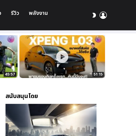
อ
รีวิว
พลังงาน
เข้า
สลับ
สู่
ผิว
ระบบ
45:57
51:15
สนับสนุนโดย