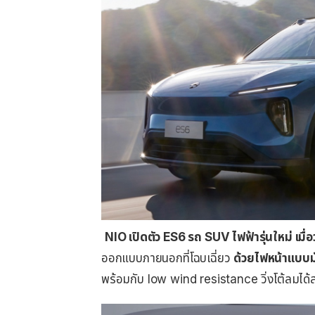
NIO เปิดตัว ES6 รถ SUV ไฟฟ้ารุ่นใหม่ เมื
ออกแบบภายนอกที่โฉบเฉี่ยว
ด้วยไฟหน้าแบบม
พร้อมกับ low wind resistance วิ่งโต้ลมได