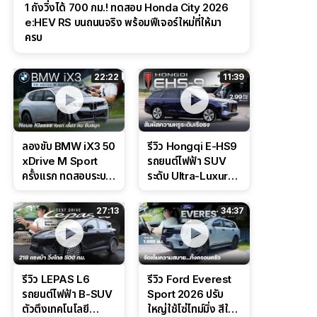
1 ถังวิ่งได้ 700 กม.! ทดสอบ Honda City 2026
e:HEV RS บนถนนจริง พร้อมฟีเจอร์ใหม่ที่ให้มา
ครบ
22:22
11:39
ลองขับ BMW iX3 50
รีวิว Hongqi E-HS9
xDrive M Sport
รถยนต์ไฟฟ้า SUV
ครั้งแรก ทดสอบระบบ
ระดับ Ultra-Luxury
ช่วยขับ และ
ดีไซน์หรูหรา ช่วงล่าง
Performance แบบ
CDC นุ่มหนึบเหนือ
27:13
34:37
จัดเต็มในสนาม
ระดับ
รีวิว LEPAS L6
รีวิว Ford Everest
รถยนต์ไฟฟ้า B-SUV
Sport 2026 ปรับ
ตัวตึงเทคโนโลยี
ใหญ่ใช้โซ่ไทม์มิ่ง สีใหม่