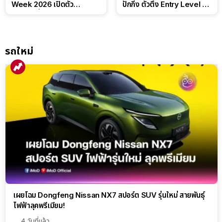
Week 2026 เปิดตัว
ปักกิ่ง ตัวตึง Entry Level ที่
แบตเตอรี่ IntelliHouse และ
ทำได้เกินตัว
EverCORE โซลูชัน ESS ครบ
วงจร
รถใหม่
เผยโฉม Dongfeng Nissan NX7 สปอร์ต SUV รุ่นใหม่ สายพันธุ์
ไฟฟ้าลุคพรีเมียม!
4 วันที่แล้ว