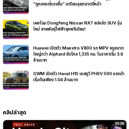
“ถูกลงแต่แรงขึ้น” เตรียมลุยตลาดปีหน้า
เผยโฉม Dongfeng Nissan NX7 สปอร์ต SUV รุ่น
ใหม่ สายพันธุ์ไฟฟ้าลุคพรีเมียม!
Huawei เปิดตัว Maextro V800 รถ MPV หรูขนาด
ใหญ่กว่า Alphard ขับไกล 1,335 กม. ในราคาเริ่ม 3.6
ล้านบาท
GWM เปิดตัว Haval H10 เอสยูวี PHEV 590 แรงม้า
เริ่มต้นเพียง 1.04 ล้านบาท
คลิปล่าสุด
33:38