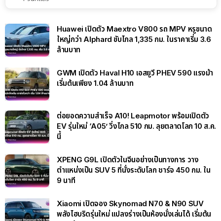
Huawei เปิดตัว Maextro V800 รถ MPV หรูขนาด
ใหญ่กว่า Alphard ขับไกล 1,335 กม. ในราคาเริ่ม 3.6
ล้านบาท
GWM เปิดตัว Haval H10 เอสยูวี PHEV 590 แรงม้า
เริ่มต้นเพียง 1.04 ล้านบาท
ต่อยอดความสำเร็จ A10! Leapmotor พร้อมเปิดตัว
EV รุ่นใหม่ ‘A05’ วิ่งไกล 510 กม. ลุยตลาดโลก 10 ส.ค.
นี้
XPENG G9L เปิดตัวในจีนอย่างเป็นทางการ วาง
ตำแหน่งเป็น SUV 5 ที่นั่งระดับโลก ชาร์จ 450 กม. ใน
9 นาที
Xiaomi เปิดจอง Skynomad N70 & N90 SUV
พลังไฮบริดรุ่นใหม่ แปลงร่างเป็นห้องนั่งเล่นได้ เริ่มต้น