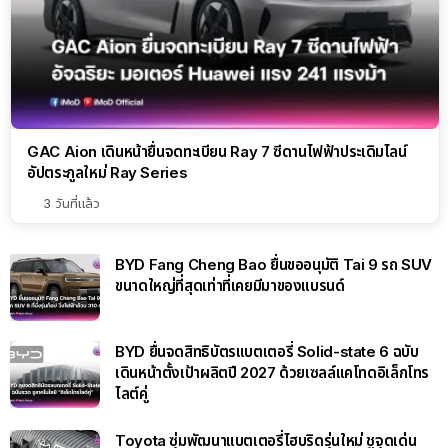
GAC Aion เดินหน้ายื่นจดทะเบียน Ray 7 ซีดานไฟฟ้าประเดิมไลน์
อัปตระกูลใหม่ Ray Series
3 วันที่แล้ว
BYD Fang Cheng Bao ยื่นขออนุมัติ Tai 9 รถ SUV
ขนาดใหญ่ที่สุดเท่าที่เคยมีมาของแบรนด์
BYD ยื่นจดสิทธิบัตรแบตเตอรี่ Solid-state 6 ฉบับ
เดินหน้าตั้งเป้าผลิตปี 2027 ด้วยเซลล์แคโทดอิเล็กโทร
ไลต์คู่
Toyota ซุ่มพัฒนาแบตเตอรี่ไฮบริดรุ่นใหม่ ชูจุดเด่น