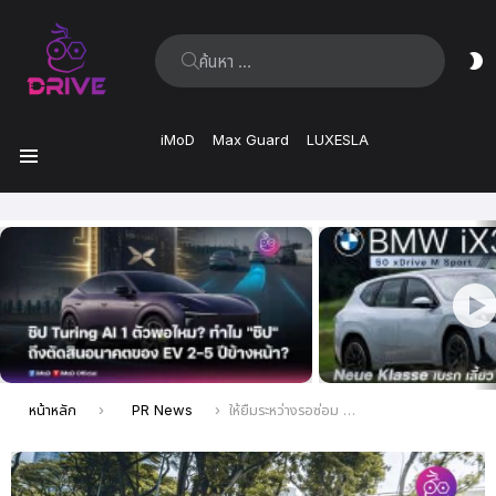
ค้นหา:
ส
ผิ
iMoD
Max Guard
LUXESLA
เมนู
เรื่อง
ล่าสุด
คุณอยู่ที่นี่:
หน้าหลัก
PR News
ให้ยืมระหว่างรอซ่อม RÊVER Automotive เปิดบริการให้ยืมรถ สำหรับลูกค้าที่รออะไหล่นานเกิน 1 เดือน