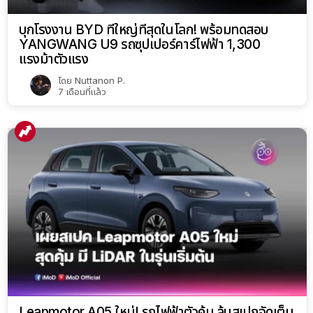
บุกโรงงาน BYD ที่ใหญ่ที่สุดในโลก! พร้อมทดสอบ
YANGWANG U9 รถซุปเปอร์คาร์ไฟฟ้า 1,300
แรงม้าตัวแรง
โดย
Nuttanon P.
7 เดือนที่แล้ว
Leapmotor A05 ใหม่! รถไฟฟ้าตัวคุ้ม ลุ้นสเปกจัดเต็ม