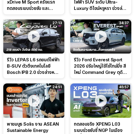
xDrive M Sport ครั้งแรก
ไฟฟ้า SUV ระดับ Ultra-
ทดสอบระบบช่วยขับ และ
Luxury ดีไซน์หรูหรา ช่วงล่าง
Performance แบบจัดเต็มใน
CDC นุ่มหนึบเหนือระดับ
สนาม
27:13
34:37
รีวิว LEPAS L6 รถยนต์ไฟฟ้า
รีวิว Ford Everest Sport
B-SUV ตัวตึงเทคโนโลยี
2026 ปรับใหญ่ใช้โซ่ไทม์มิ่ง สี
Bosch IPB 2.0 ช่วงล่างหนึบ
ใหม่ Command Grey ดุดัน
ลุ้นราคา 7 แสนต้น
สไตล์ครอบครัวสายลุย
24:51
45:57
พาชมบูธ Solis งาน ASEAN
ทดสอบจริง XPENG L03
Sustainable Energy
ระบบช่วยขับขี่ NGP ในเมือง