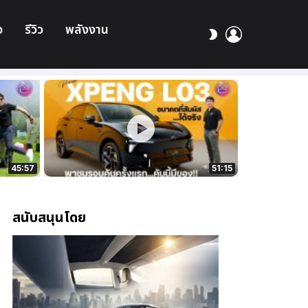
อ
รีวิว
พลังงาน
เข้า
สลับ
สู่
ผิว
ระบบ
45:57
51:15
สนับสนุนโดย