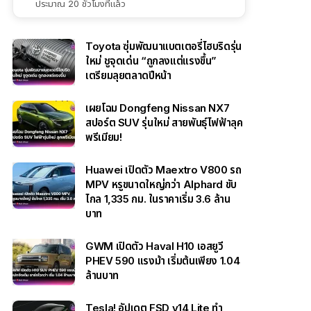
ประมาณ 20 ชั่วโมงที่แล้ว
Toyota ซุ่มพัฒนาแบตเตอรี่ไฮบริดรุ่น
ใหม่ ชูจุดเด่น “ถูกลงแต่แรงขึ้น”
เตรียมลุยตลาดปีหน้า
เผยโฉม Dongfeng Nissan NX7
สปอร์ต SUV รุ่นใหม่ สายพันธุ์ไฟฟ้าลุค
พรีเมียม!
Huawei เปิดตัว Maextro V800 รถ
MPV หรูขนาดใหญ่กว่า Alphard ขับ
ไกล 1,335 กม. ในราคาเริ่ม 3.6 ล้าน
บาท
GWM เปิดตัว Haval H10 เอสยูวี
PHEV 590 แรงม้า เริ่มต้นเพียง 1.04
ล้านบาท
Tesla! อัปเดต FSD v14 Lite ทำ