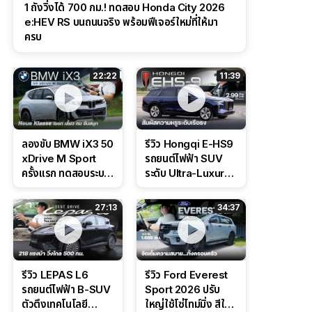
1 ถังวิ่งได้ 700 กม.! ทดสอบ Honda City 2026
e:HEV RS บนถนนจริง พร้อมฟีเจอร์ใหม่ที่ให้มา
ครบ
22:22
11:39
ลองขับ BMW iX3 50
รีวิว Hongqi E-HS9
xDrive M Sport
รถยนต์ไฟฟ้า SUV
ครั้งแรก ทดสอบระบบ
ระดับ Ultra-Luxury
ช่วยขับ และ
ดีไซน์หรูหรา ช่วงล่าง
Performance แบบ
CDC นุ่มหนึบเหนือ
27:13
34:37
จัดเต็มในสนาม
ระดับ
รีวิว LEPAS L6
รีวิว Ford Everest
รถยนต์ไฟฟ้า B-SUV
Sport 2026 ปรับ
ตัวตึงเทคโนโลยี
ใหญ่ใช้โซ่ไทม์มิ่ง สีใหม่