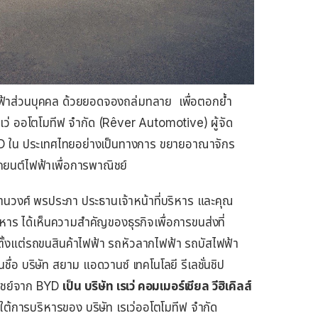
าส่วนบุคคล ด้วยยอดจองถล่มทลาย เพื่อตอกย้ำ
รเว่ ออโตโมทีฟ จำกัด (Rêver Automotive) ผู้จัด
D ใน ประเทศไทยอย่างเป็นทางการ ขยายอาณาจักร
ถยนต์ไฟฟ้าเพื่อการพาณิชย์
ธานวงศ์ พรประภา ประธานเจ้าหน้าที่บริหาร และคุณ
าร ได้เห็นความสำคัญของธุรกิจเพื่อการขนส่งที่
ั้งแต่รถขนสินค้าไฟฟ้า รถหัวลากไฟฟ้า รถบัสไฟฟ้า
ชื่อ บริษัท สยาม แอดวานซ์ เทคโนโลยี รีเลชั่นชิป
ณิชย์จาก BYD
เป็น บริษัท เรเว่ คอมเมอร์เชียล วีฮิเคิลส์
การบริหารของ บริษัท เรเว่ออโตโมทีฟ จำกัด