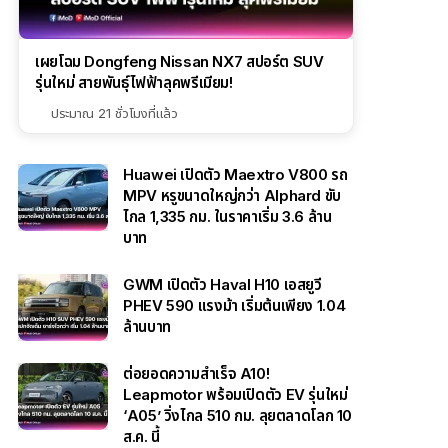
เผยโฉม Dongfeng Nissan NX7 สปอร์ต SUV
รุ่นใหม่ สายพันธุ์ไฟฟ้าลุคพรีเมียม!
ประมาณ 21 ชั่วโมงที่แล้ว
Huawei เปิดตัว Maextro V800 รถ
MPV หรูขนาดใหญ่กว่า Alphard ขับ
ไกล 1,335 กม. ในราคาเริ่ม 3.6 ล้าน
บาท
GWM เปิดตัว Haval H10 เอสยูวี
PHEV 590 แรงม้า เริ่มต้นเพียง 1.04
ล้านบาท
ต่อยอดความสำเร็จ A10!
Leapmotor พร้อมเปิดตัว EV รุ่นใหม่
‘A05’ วิ่งไกล 510 กม. ลุยตลาดโลก 10
ส.ค. นี้