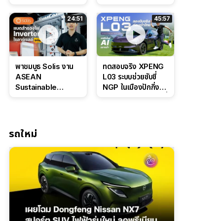
Bosch IPB 2.0 ช่วง
Command Grey
ล่างหนึบ ลุ้นราคา 7
ดุดันสไตล์ครอบครัว
24:51
45:57
แสนต้น
สายลุย
พาชมบูธ Solis งาน
ทดสอบจริง XPENG
ASEAN
L03 ระบบช่วยขับขี่
Sustainable
NGP ในเมืองปักกิ่ง
Energy Week
ตัวตึง Entry Level ที่
2026 เปิดตัว
ทำได้เกินตัว
แบตเตอรี่
IntelliHouse และ
รถใหม่
EverCORE โซลูชัน
ESS ครบวงจร