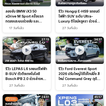
ลองขับ BMW iX3 50
รีวิว Hongqi E-HS9 รถยนต์
xDrive M Sport ครั้งแรก
ไฟฟ้า SUV ระดับ Ultra-
ทดสอบระบบช่วยขับ และ
Luxury ดีไซน์หรูหรา ช่วงล่าง
Performance แบบจัดเต็มใน
CDC นุ่มหนึบเหนือระดับ
17 วันที่แล้ว
27 วันที่แล้ว
สนาม
27:13
34:37
รีวิว LEPAS L6 รถยนต์ไฟฟ้า
รีวิว Ford Everest Sport
B-SUV ตัวตึงเทคโนโลยี
2026 ปรับใหญ่ใช้โซ่ไทม์มิ่ง สี
Bosch IPB 2.0 ช่วงล่างหนึบ
ใหม่ Command Grey ดุดัน
ลุ้นราคา 7 แสนต้น
สไตล์ครอบครัวสายลุย
27 วันที่แล้ว
27 วันที่แล้ว
24:51
45:57