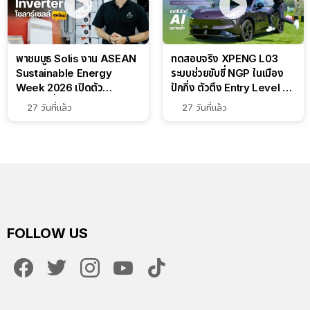
พาชมบูธ Solis งาน ASEAN
ทดสอบจริง XPENG L03
Sustainable Energy
ระบบช่วยขับขี่ NGP ในเมือง
Week 2026 เปิดตัว
ปักกิ่ง ตัวตึง Entry Level ที่
แบตเตอรี่ IntelliHouse และ
ทำได้เกินตัว
27 วันที่แล้ว
27 วันที่แล้ว
EverCORE โซลูชัน ESS ครบ
วงจร
FOLLOW US
facebook
twitter
instagram
youtube
tiktok