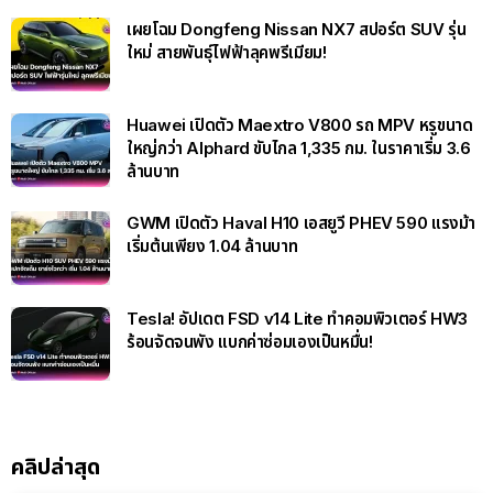
เผยโฉม Dongfeng Nissan NX7 สปอร์ต SUV รุ่น
ใหม่ สายพันธุ์ไฟฟ้าลุคพรีเมียม!
Huawei เปิดตัว Maextro V800 รถ MPV หรูขนาด
ใหญ่กว่า Alphard ขับไกล 1,335 กม. ในราคาเริ่ม 3.6
ล้านบาท
GWM เปิดตัว Haval H10 เอสยูวี PHEV 590 แรงม้า
เริ่มต้นเพียง 1.04 ล้านบาท
Tesla! อัปเดต FSD v14 Lite ทำคอมพิวเตอร์ HW3
ร้อนจัดจนพัง แบกค่าซ่อมเองเป็นหมื่น!
คลิปล่าสุด