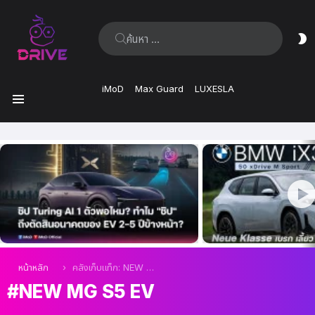
ค้นหา:
ส
ผิ
iMoD
Max Guard
LUXESLA
เมนู
เรื่อง
ล่าสุด
คุณอยู่ที่นี่:
หน้าหลัก
คลังเก็บแท็ก: NEW MG S5 EV
NEW MG S5 EV