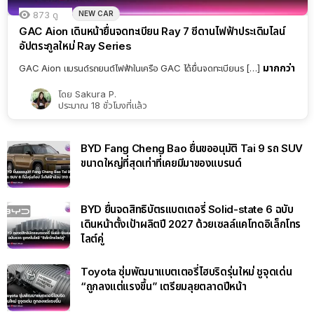
NEW CAR
873
ดู
GAC Aion เดินหน้ายื่นจดทะเบียน Ray 7 ซีดานไฟฟ้าประเดิมไลน์
อัปตระกูลใหม่ Ray Series
มากกว่า
GAC Aion แบรนด์รถยนต์ไฟฟ้าในเครือ GAC ได้ยื่นจดทะเบียนร […]
โดย
Sakura P.
ประมาณ 18 ชั่วโมงที่แล้ว
BYD Fang Cheng Bao ยื่นขออนุมัติ Tai 9 รถ SUV
ขนาดใหญ่ที่สุดเท่าที่เคยมีมาของแบรนด์
BYD ยื่นจดสิทธิบัตรแบตเตอรี่ Solid-state 6 ฉบับ
เดินหน้าตั้งเป้าผลิตปี 2027 ด้วยเซลล์แคโทดอิเล็กโทร
ไลต์คู่
Toyota ซุ่มพัฒนาแบตเตอรี่ไฮบริดรุ่นใหม่ ชูจุดเด่น
“ถูกลงแต่แรงขึ้น” เตรียมลุยตลาดปีหน้า