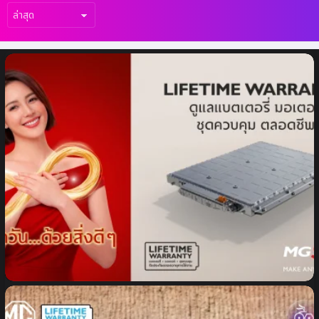
เรื่อง
ล่าสุด
MG ขยายกลุ่มลูกค้าครอบครัว นำ
“สถานการณ์จริงในชีวิตประจำวัน” สะท้อน
แนวทาง Drive Solution ของ NEW MG S5
EV PLUS ในหลากหลายแง่มุม