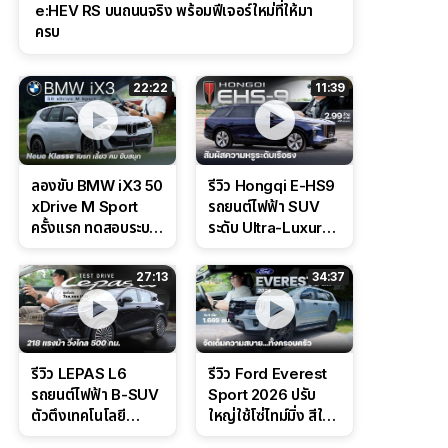
e:HEV RS บนถนนจริง พร้อมฟีเจอร์ใหม่ที่ให้มา
ครบ
22:22
11:39
ลองขับ BMW iX3 50
รีวิว Hongqi E-HS9
xDrive M Sport
รถยนต์ไฟฟ้า SUV
ครั้งแรก ทดสอบระบบ
ระดับ Ultra-Luxury
ช่วยขับ และ
ดีไซน์หรูหรา ช่วงล่าง
Performance แบบ
CDC นุ่มหนึบเหนือ
27:13
34:37
จัดเต็มในสนาม
ระดับ
รีวิว LEPAS L6
รีวิว Ford Everest
รถยนต์ไฟฟ้า B-SUV
Sport 2026 ปรับ
ตัวตึงเทคโนโลยี
ใหญ่ใช้โซ่ไทม์มิ่ง สีใหม่
Bosch IPB 2.0 ช่วง
Command Grey