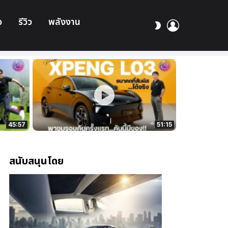
อ
รีวิว
พลังงาน
เข้า
สลับ
สู่
ผิว
ระบบ
45:57
51:15
สนับสนุนโดย