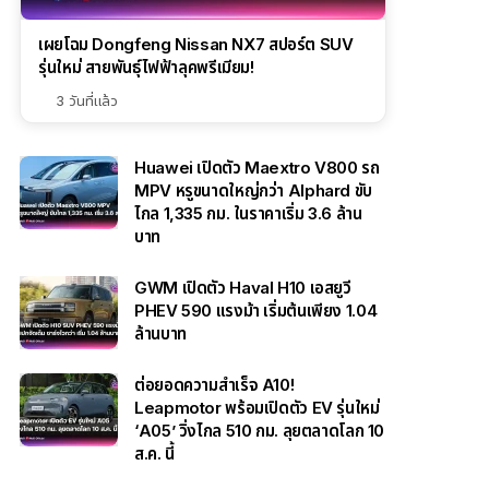
เผยโฉม Dongfeng Nissan NX7 สปอร์ต SUV
รุ่นใหม่ สายพันธุ์ไฟฟ้าลุคพรีเมียม!
3 วันที่แล้ว
Huawei เปิดตัว Maextro V800 รถ
MPV หรูขนาดใหญ่กว่า Alphard ขับ
ไกล 1,335 กม. ในราคาเริ่ม 3.6 ล้าน
บาท
GWM เปิดตัว Haval H10 เอสยูวี
PHEV 590 แรงม้า เริ่มต้นเพียง 1.04
ล้านบาท
ต่อยอดความสำเร็จ A10!
Leapmotor พร้อมเปิดตัว EV รุ่นใหม่
‘A05’ วิ่งไกล 510 กม. ลุยตลาดโลก 10
ส.ค. นี้