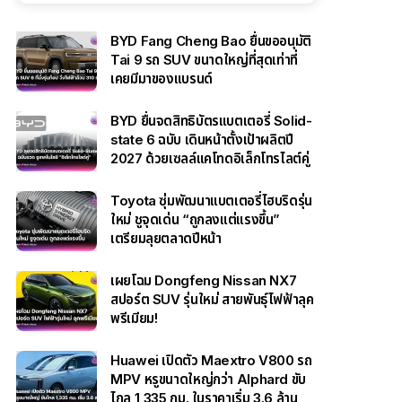
BYD Fang Cheng Bao ยื่นขออนุมัติ
Tai 9 รถ SUV ขนาดใหญ่ที่สุดเท่าที่
เคยมีมาของแบรนด์
BYD ยื่นจดสิทธิบัตรแบตเตอรี่ Solid-
state 6 ฉบับ เดินหน้าตั้งเป้าผลิตปี
2027 ด้วยเซลล์แคโทดอิเล็กโทรไลต์คู่
Toyota ซุ่มพัฒนาแบตเตอรี่ไฮบริดรุ่น
ใหม่ ชูจุดเด่น “ถูกลงแต่แรงขึ้น”
เตรียมลุยตลาดปีหน้า
เผยโฉม Dongfeng Nissan NX7
สปอร์ต SUV รุ่นใหม่ สายพันธุ์ไฟฟ้าลุค
พรีเมียม!
Huawei เปิดตัว Maextro V800 รถ
MPV หรูขนาดใหญ่กว่า Alphard ขับ
ไกล 1,335 กม. ในราคาเริ่ม 3.6 ล้าน