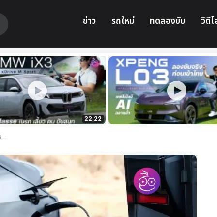
ข่าว
รถใหม่
ทดลองขับ
วิดีโ
22:22
H