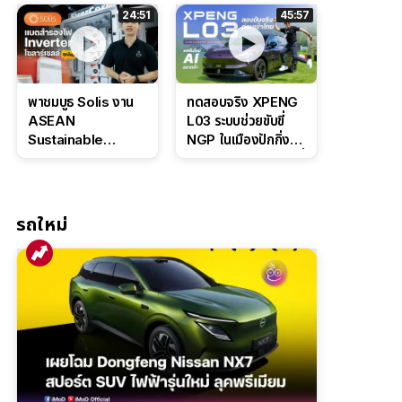
ล่างหนึบ ลุ้นราคา 7
ดุดันสไตล์ครอบครัว
24:51
45:57
แสนต้น
สายลุย
พาชมบูธ Solis งาน
ทดสอบจริง XPENG
ASEAN
L03 ระบบช่วยขับขี่
Sustainable
NGP ในเมืองปักกิ่ง
Energy Week
ตัวตึง Entry Level ที่
2026 เปิดตัว
ทำได้เกินตัว
แบตเตอรี่
IntelliHouse และ
รถใหม่
EverCORE โซลูชัน
ESS ครบวงจร