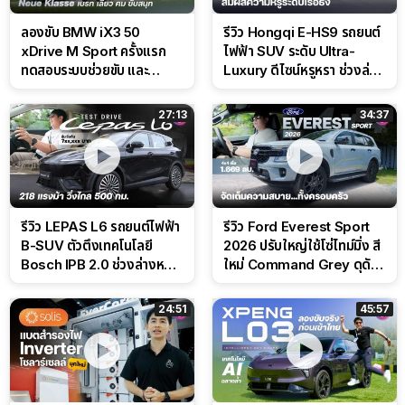
ลองขับ BMW iX3 50
รีวิว Hongqi E-HS9 รถยนต์
xDrive M Sport ครั้งแรก
ไฟฟ้า SUV ระดับ Ultra-
ทดสอบระบบช่วยขับ และ
Luxury ดีไซน์หรูหรา ช่วงล่าง
Performance แบบจัดเต็มใน
CDC นุ่มหนึบเหนือระดับ
สนาม
27:13
34:37
รีวิว LEPAS L6 รถยนต์ไฟฟ้า
รีวิว Ford Everest Sport
B-SUV ตัวตึงเทคโนโลยี
2026 ปรับใหญ่ใช้โซ่ไทม์มิ่ง สี
Bosch IPB 2.0 ช่วงล่างหนึบ
ใหม่ Command Grey ดุดัน
ลุ้นราคา 7 แสนต้น
สไตล์ครอบครัวสายลุย
24:51
45:57