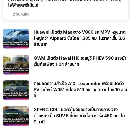
ไฟฟ้าลุคพรีเมียม!
2 วันที่แล้ว
Huawei เปิดตัว Maextro V800 รถ MPV หรูขนาด
ใหญ่กว่า Alphard ขับไกล 1,335 กม. ในราคาเริ่ม 3.6
ล้านบาท
GWM เปิดตัว Haval H10 เอสยูวี PHEV 590 แรงม้า
เริ่มต้นเพียง 1.04 ล้านบาท
ต่อยอดความสำเร็จ A10! Leapmotor พร้อมเปิดตัว
EV รุ่นใหม่ ‘A05’ วิ่งไกล 510 กม. ลุยตลาดโลก 10 ส.ค.
นี้
XPENG G9L เปิดตัวในจีนอย่างเป็นทางการ วาง
ตำแหน่งเป็น SUV 5 ที่นั่งระดับโลก ชาร์จ 450 กม. ใน
9 นาที