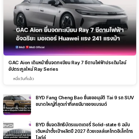
GAC Aion เดินหน้ายื่นจดทะเบียน Ray 7 ซีดานไฟฟ้าประเดิมไลน์
อัปตระกูลใหม่ Ray Series
หนึ่งวันที่แล้ว
BYD Fang Cheng Bao ยื่นขออนุมัติ Tai 9 รถ SUV
ขนาดใหญ่ที่สุดเท่าที่เคยมีมาของแบรนด์
BYD ยื่นจดสิทธิบัตรแบตเตอรี่ Solid-state 6 ฉบับ
เดินหน้าตั้งเป้าผลิตปี 2027 ด้วยเซลล์แคโทดอิเล็กโทร
ไลต์คู่