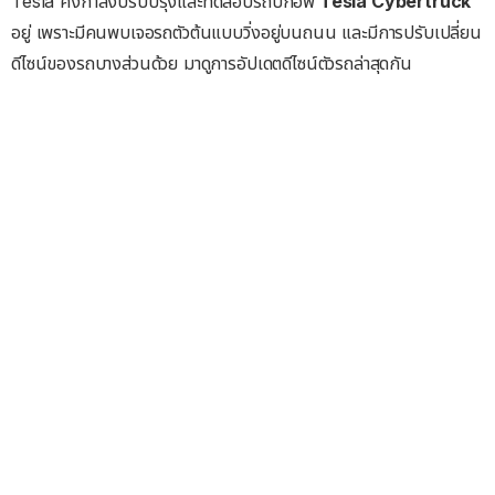
Tesla คงกำลังปรับปรุงและทดสอบรถปิกอัพ
Tesla Cybertruck
อยู่ เพราะมีคนพบเจอรถตัวต้นแบบวิ่งอยู่บนถนน และมีการปรับเปลี่ยน
ดีไซน์ของรถบางส่วนด้วย มาดูการอัปเดตดีไซน์ตัวรถล่าสุดกัน