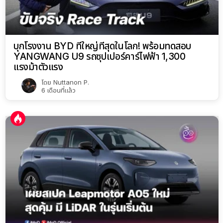
บุกโรงงาน BYD ที่ใหญ่ที่สุดในโลก! พร้อมทดสอบ
YANGWANG U9 รถซุปเปอร์คาร์ไฟฟ้า 1,300
แรงม้าตัวแรง
โดย
Nuttanon P.
6 เดือนที่แล้ว