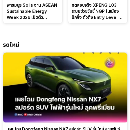
พาชมบูธ Solis งาน ASEAN
ทดสอบจริง XPENG L03
Sustainable Energy
ระบบช่วยขับขี่ NGP ในเมือง
Week 2026 เปิดตัว
ปักกิ่ง ตัวตึง Entry Level ที่
แบตเตอรี่ IntelliHouse และ
ทำได้เกินตัว
EverCORE โซลูชัน ESS ครบ
วงจร
รถใหม่
เผยโฉม Dongfeng Nissan NX7 สปอร์ต SUV รุ่นใหม่ สายพันธุ์