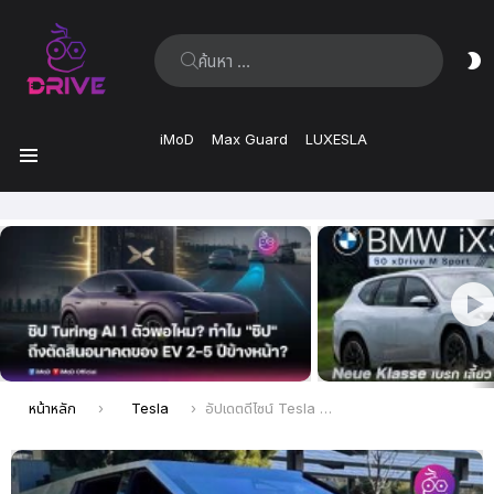
ค้นหา:
ส
ผิ
iMoD
Max Guard
LUXESLA
เมนู
เรื่อง
ล่าสุด
คุณอยู่ที่นี่:
หน้าหลัก
Tesla
อัปเดตดีไซน์ Tesla Cybertruck ล่าสุด ด้านหน้าแบบใหม่และที่ัปัดน้ำฝนขนาดมหึมา