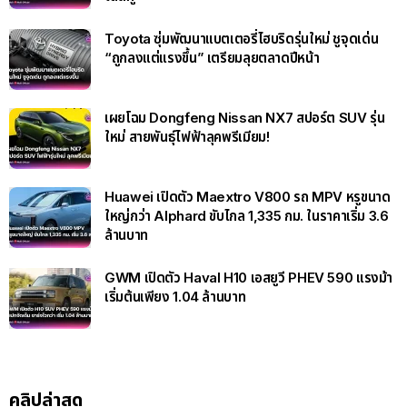
Toyota ซุ่มพัฒนาแบตเตอรี่ไฮบริดรุ่นใหม่ ชูจุดเด่น
“ถูกลงแต่แรงขึ้น” เตรียมลุยตลาดปีหน้า
เผยโฉม Dongfeng Nissan NX7 สปอร์ต SUV รุ่น
ใหม่ สายพันธุ์ไฟฟ้าลุคพรีเมียม!
Huawei เปิดตัว Maextro V800 รถ MPV หรูขนาด
ใหญ่กว่า Alphard ขับไกล 1,335 กม. ในราคาเริ่ม 3.6
ล้านบาท
GWM เปิดตัว Haval H10 เอสยูวี PHEV 590 แรงม้า
เริ่มต้นเพียง 1.04 ล้านบาท
คลิปล่าสุด