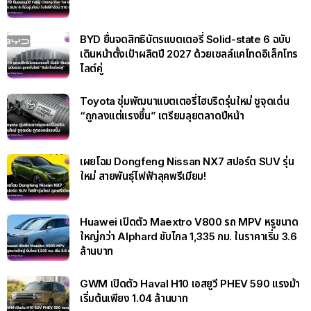
BYD ยื่นจดสิทธิบัตรแบตเตอรี่ Solid-state 6 ฉบับ
เดินหน้าตั้งเป้าผลิตปี 2027 ด้วยเซลล์แคโทดอิเล็กโทร
ไลต์คู่
Toyota ซุ่มพัฒนาแบตเตอรี่ไฮบริดรุ่นใหม่ ชูจุดเด่น
“ถูกลงแต่แรงขึ้น” เตรียมลุยตลาดปีหน้า
เผยโฉม Dongfeng Nissan NX7 สปอร์ต SUV รุ่น
ใหม่ สายพันธุ์ไฟฟ้าลุคพรีเมียม!
Huawei เปิดตัว Maextro V800 รถ MPV หรูขนาด
ใหญ่กว่า Alphard ขับไกล 1,335 กม. ในราคาเริ่ม 3.6
ล้านบาท
GWM เปิดตัว Haval H10 เอสยูวี PHEV 590 แรงม้า
เริ่มต้นเพียง 1.04 ล้านบาท