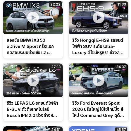
22:22
11:39
ลองขับ BMW iX3 50
รีวิว Hongqi E-HS9 รถยนต์
xDrive M Sport ครั้งแรก
ไฟฟ้า SUV ระดับ Ultra-
ทดสอบระบบช่วยขับ และ
Luxury ดีไซน์หรูหรา ช่วงล่าง
Performance แบบจัดเต็มใน
CDC นุ่มหนึบเหนือระดับ
สนาม
27:13
34:37
รีวิว LEPAS L6 รถยนต์ไฟฟ้า
รีวิว Ford Everest Sport
B-SUV ตัวตึงเทคโนโลยี
2026 ปรับใหญ่ใช้โซ่ไทม์มิ่ง สี
Bosch IPB 2.0 ช่วงล่างหนึบ
ใหม่ Command Grey ดุดัน
ลุ้นราคา 7 แสนต้น
สไตล์ครอบครัวสายลุย
24:51
45:57