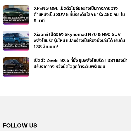
XPENG G9L เปิดตัวในจีนอย่างเป็นทางการ วาง
ตำแหน่งเป็น SUV 5 ที่นั่งระดับโลก ชาร์จ 450 กม. ใน
9 นาที
Xiaomi เปิดจอง Skynomad N70 & N90 SUV
พลังไฮบริดรุ่นใหม่ แปลงร่างเป็นห้องนั่งเล่นได้ เริ่มต้น
1.38 ล้านบาท!
เปิดตัว Zeekr 9X 5 ที่นั่ง ขุมพลังไฮบริด 1,381 แรงม้า
ปรับราคาลง หวังมัดใจลูกค้าระดับพรีเมียม
FOLLOW US