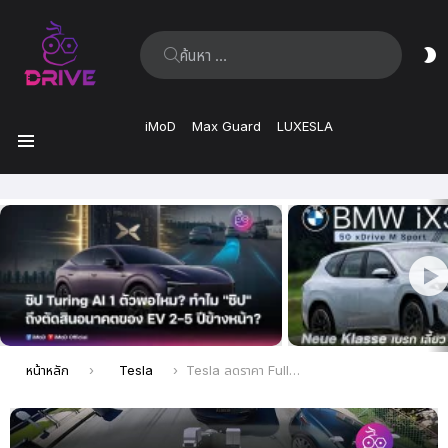
ค้นหา:
ส
ผิ
iMoD
Max Guard
LUXESLA
เมนู
เรื่อง
ล่าสุด
คุณอยู่ที่นี่:
หน้าหลัก
Tesla
Tesla ลดราคา Full Self-Driving (FSD) ในสหรัฐอเมริกาและแคนาดา พร้อมยกเลิก Enhanced Autopilot