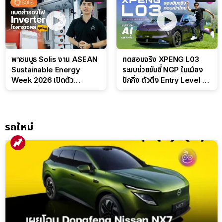
พาชมบูธ Solis งาน ASEAN
ทดสอบจริง XPENG L03
Sustainable Energy
ระบบช่วยขับขี่ NGP ในเมือง
Week 2026 เปิดตัว
ปักกิ่ง ตัวตึง Entry Level ที่
แบตเตอรี่ IntelliHouse และ
ทำได้เกินตัว
EverCORE โซลูชัน ESS ครบ
วงจร
รถใหม่