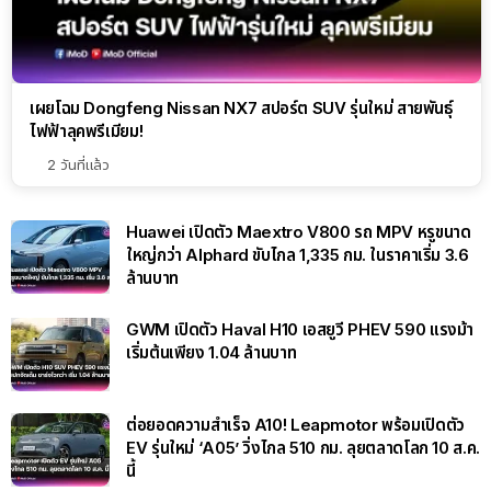
เผยโฉม Dongfeng Nissan NX7 สปอร์ต SUV รุ่นใหม่ สายพันธุ์
ไฟฟ้าลุคพรีเมียม!
2 วันที่แล้ว
Huawei เปิดตัว Maextro V800 รถ MPV หรูขนาด
ใหญ่กว่า Alphard ขับไกล 1,335 กม. ในราคาเริ่ม 3.6
ล้านบาท
GWM เปิดตัว Haval H10 เอสยูวี PHEV 590 แรงม้า
เริ่มต้นเพียง 1.04 ล้านบาท
ต่อยอดความสำเร็จ A10! Leapmotor พร้อมเปิดตัว
EV รุ่นใหม่ ‘A05’ วิ่งไกล 510 กม. ลุยตลาดโลก 10 ส.ค.
นี้